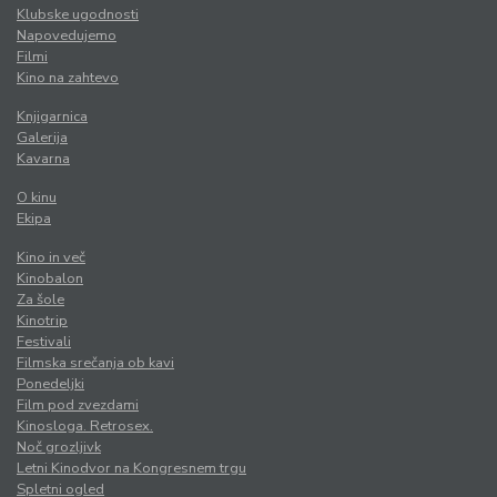
Klubske ugodnosti
Napovedujemo
Filmi
Kino na zahtevo
Knjigarnica
Galerija
Kavarna
O kinu
Ekipa
Kino in več
Kinobalon
Za šole
Kinotrip
Festivali
Filmska srečanja ob kavi
Ponedeljki
Film pod zvezdami
Kinosloga. Retrosex.
Noč grozljivk
Letni Kinodvor na Kongresnem trgu
Spletni ogled