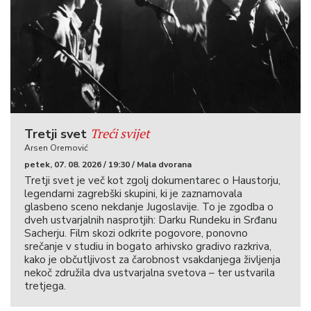
Treći svijet
Tretji svet
Arsen Oremović
petek, 07. 08. 2026 / 19:30 / Mala dvorana
Tretji svet je več kot zgolj dokumentarec o Haustorju,
legendarni zagrebški skupini, ki je zaznamovala
glasbeno sceno nekdanje Jugoslavije. To je zgodba o
dveh ustvarjalnih nasprotjih: Darku Rundeku in Srđanu
Sacherju. Film skozi odkrite pogovore, ponovno
srečanje v studiu in bogato arhivsko gradivo razkriva,
kako je občutljivost za čarobnost vsakdanjega življenja
nekoč združila dva ustvarjalna svetova – ter ustvarila
tretjega.