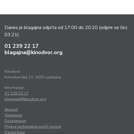
Danes je blagajna odprta od 17:00 do 20:20
(odpre se čez
03:21).
01 239 22 17
blagajna@kinodvor.org
Kinodvor
Kolodvorska 13, 1000 Ljubljana
Informacije:
01 239 22 17
blagajna@kinodvor.org
Spored
Vstopnice
Dostopnost
Prijava na Kinodvorove E-novice
Darilni boni