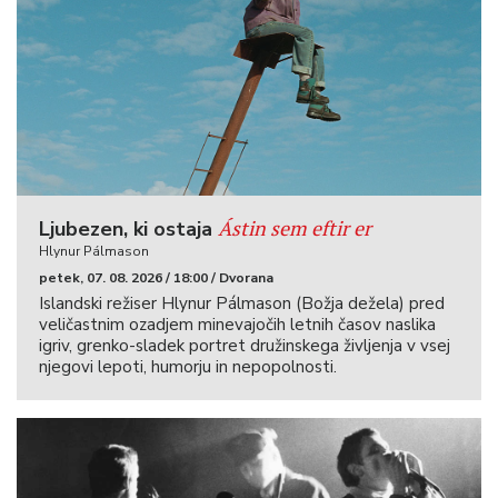
Ástin sem eftir er
Ljubezen, ki ostaja
Hlynur Pálmason
petek, 07. 08. 2026 / 18:00 / Dvorana
Islandski režiser Hlynur Pálmason (Božja dežela) pred
veličastnim ozadjem minevajočih letnih časov naslika
igriv, grenko-sladek portret družinskega življenja v vsej
njegovi lepoti, humorju in nepopolnosti.