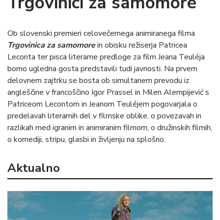
Trgovinici za samomore
Ob slovenski premieri celovečernega animiranega filma
Trgovinica za samomore
in obisku režiserja Patricea
Leconta ter pisca literarne predloge za film Jeana Teuléja
bomo ugledna gosta predstavili tudi javnosti. Na prvem
delovnem zajtrku se bosta ob simultanem prevodu iz
angleščine v francoščino Igor Prassel in Milen Alempijević s
Patriceom Lecontom in Jeanom Teuléjem pogovarjala o
predelavah literarnih del v filmske oblike, o povezavah in
razlikah med igranim in animiranim filmom, o družinskih filmih,
o komediji, stripu, glasbi in življenju na splošno.
Aktualno