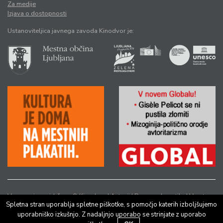
Za medije
Izjava o dostopnosti
Ustanoviteljica javnega zavoda Kinodvor je:
Vse pravice pridržane © Kinodvor |
Avtorji
|
Pravno obvestilo
|
Varstvo
Spletna stran uporablja spletne piškotke, s pomočjo katerih izboljšujemo
osebnih podatkov
uporabniško izkušnjo. Z nadaljnjo uporabo se strinjate z uporabo