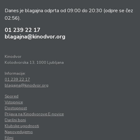
Danes je blagajna odprta od 09:00 do 20:30
(odpre se čez
02:56).
01 239 22 17
blagajna@kinodvor.org
Kinodvor
Kolodvorska 13, 1000 Ljubljana
Informacije:
01 239 22 17
blagajna@kinodvor.org
Spored
Vstopnice
Dostopnost
Prijava na Kinodvorove E-novice
Darilni boni
Klubske ugodnosti
Napovedujemo
Filmi