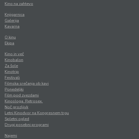
Kino na zahtevo
Knjigarnica
Galerija
Kavarna
O kinu
Ekipa
Kino in več
Kinobalon
Za šole
Kinotrip
Festivali
Filmska srečanja ob kavi
Ponedeljki
Film pod zvezdami
Kinosloga. Retrosex.
Noč grozljivk
Letni Kinodvor na Kongresnem trgu
Spletni ogled
Drugi posebni programi
Najemi