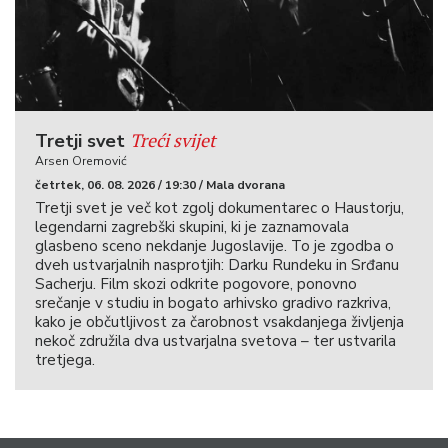
Treći svijet
Tretji svet
Arsen Oremović
četrtek, 06. 08. 2026 / 19:30 / Mala dvorana
Tretji svet je več kot zgolj dokumentarec o Haustorju,
legendarni zagrebški skupini, ki je zaznamovala
glasbeno sceno nekdanje Jugoslavije. To je zgodba o
dveh ustvarjalnih nasprotjih: Darku Rundeku in Srđanu
Sacherju. Film skozi odkrite pogovore, ponovno
srečanje v studiu in bogato arhivsko gradivo razkriva,
kako je občutljivost za čarobnost vsakdanjega življenja
nekoč združila dva ustvarjalna svetova – ter ustvarila
tretjega.