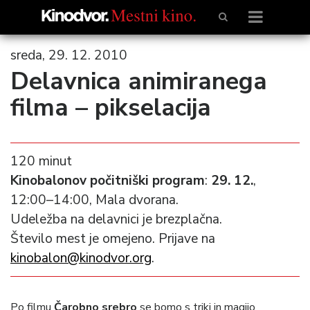
sreda, 29. 12. 2010
Delavnica animiranega
filma – pikselacija
120 minut
Kinobalonov počitniški program
:
29. 12.
,
12:00–14:00, Mala dvorana.
Udeležba na delavnici je brezplačna.
Število mest je omejeno. Prijave na
kinobalon@kinodvor.org
.
Po filmu
Čarobno srebro
se bomo s triki in magijo