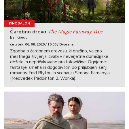
KINOBALON
The Magic Faraway Tree
Čarobno drevo
Ben Gregor
četrtek, 06. 08. 2026 / 10:00 / Dvorana
Zgodba o čarobnem drevesu, ki družino, vajeno
mestnega življenja, zvabi v neverjetne domišljijske
dežele in nepričakovane pustolovščine. Ognjemet
fantazije, smeha in dogodivščin po priljubljeni seriji
romanov Enid Blyton in scenariju Simona Farnabyja
(Medvedek Paddinton 2, Wonka).