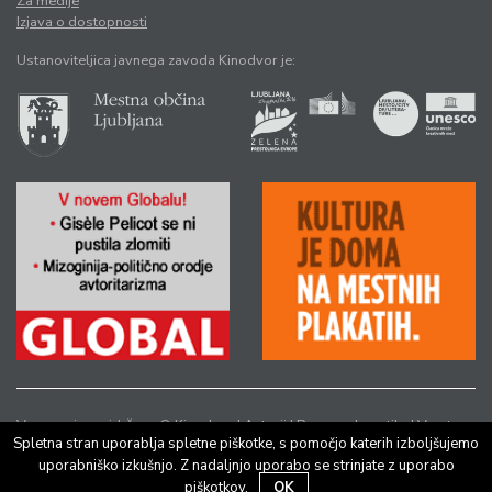
Za medije
Izjava o dostopnosti
Ustanoviteljica javnega zavoda Kinodvor je:
Vse pravice pridržane © Kinodvor |
Avtorji
|
Pravno obvestilo
|
Varstvo
Spletna stran uporablja spletne piškotke, s pomočjo katerih izboljšujemo
osebnih podatkov
uporabniško izkušnjo. Z nadaljnjo uporabo se strinjate z uporabo
piškotkov.
OK