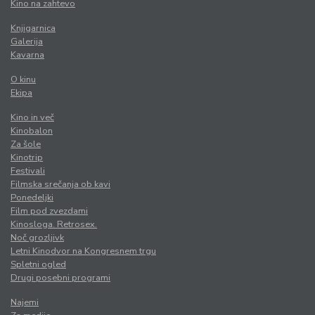
Kino na zahtevo
Knjigarnica
Galerija
Kavarna
O kinu
Ekipa
Kino in več
Kinobalon
Za šole
Kinotrip
Festivali
Filmska srečanja ob kavi
Ponedeljki
Film pod zvezdami
Kinosloga. Retrosex.
Noč grozljivk
Letni Kinodvor na Kongresnem trgu
Spletni ogled
Drugi posebni programi
Najemi