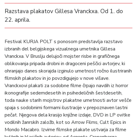
Razstava plakatov Gillesa Vranckxa. Od 1. do
22. aprila.
Festival KURJA POLT s ponosom predstavlja razstavo
izbranih del belgijskega vizualnega umetnika Gillesa
Vranckxa. V Bruslju delujoči mojster risbe in grafičnega
oblikovanja pripada drobni in dragoceni peščici avtorjev, ki
ohranjajo danes skorajda izginulo umetnost ročno ilustriranih
filmskih plakatov in jo povzdigujejo v nove višave.
Vranckxovi plakati za sodobne filme črpajo navdih iz horror
ikonografije sedemdesetih in psihedeličnih šestdesetih,
toda nauke starih mojstrov plakatne umetnosti avtor vešče
spaja s sodobnimi formami ilustracije v prepoznaven lastni
pečat. Njegova dela krasijo knjižne izdaje, DVD in LP ovitke
vodilnih žanrskih založb, kot so Arrow Films, Cult Epics in
Mondo Macabro. Izvirne filmske plakate ustvarja za filme
kultnih in klasičnih avtorjev, od Argenta, Cronenberga,