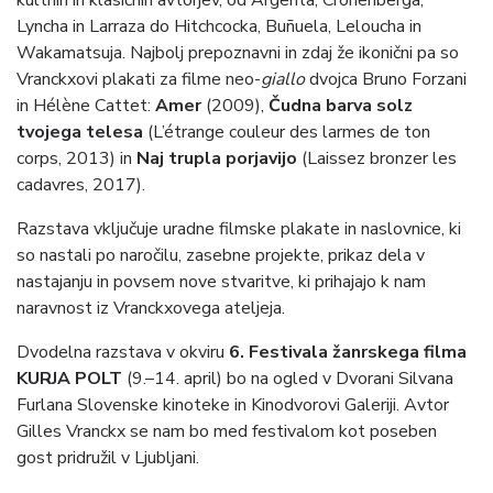
Lyncha in Larraza do Hitchcocka, Buñuela, Leloucha in
Wakamatsuja. Najbolj prepoznavni in zdaj že ikonični pa so
Vranckxovi plakati za filme neo-
giallo
dvojca Bruno Forzani
in Hélène Cattet:
Amer
(2009),
Čudna barva solz
tvojega telesa
(L’étrange couleur des larmes de ton
corps, 2013) in
Naj trupla porjavijo
(Laissez bronzer les
cadavres, 2017).
Razstava vključuje uradne filmske plakate in naslovnice, ki
so nastali po naročilu, zasebne projekte, prikaz dela v
nastajanju in povsem nove stvaritve, ki prihajajo k nam
naravnost iz Vranckxovega ateljeja.
Dvodelna razstava v okviru
6. Festivala žanrskega filma
KURJA POLT
(9.–14. april) bo na ogled v Dvorani Silvana
Furlana Slovenske kinoteke in Kinodvorovi Galeriji. Avtor
Gilles Vranckx se nam bo med festivalom kot poseben
gost pridružil v Ljubljani.