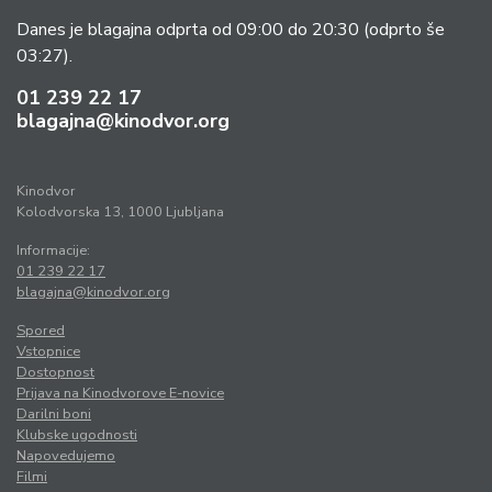
Danes je blagajna odprta od 09:00 do 20:30
(odprto še
03:27).
01 239 22 17
blagajna@kinodvor.org
Kinodvor
Kolodvorska 13, 1000 Ljubljana
Informacije:
01 239 22 17
blagajna@kinodvor.org
Spored
Vstopnice
Dostopnost
Prijava na Kinodvorove E-novice
Darilni boni
Klubske ugodnosti
Napovedujemo
Filmi