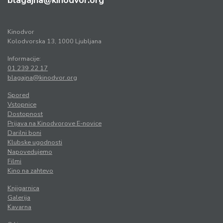
blagajna@kinodvor.org
Kinodvor
Kolodvorska 13, 1000 Ljubljana
Informacije:
01 239 22 17
blagajna@kinodvor.org
Spored
Vstopnice
Dostopnost
Prijava na Kinodvorove E-novice
Darilni boni
Klubske ugodnosti
Napovedujemo
Filmi
Kino na zahtevo
Knjigarnica
Galerija
Kavarna