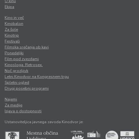
O kinu
Ekipa
Kino in več
Kinobalon
Za šole
Kinotrip
Festivali
Filmska srečanja ob kavi
Ponedeljki
Film pod zvezdami
Kinosloga. Retrosex.
Noč grozljivk
Letni Kinodvor na Kongresnem trgu
Spletni ogled
Drugi posebni programi
Najemi
Za medije
Izjava o dostopnosti
Ustanoviteljica javnega zavoda Kinodvor je: