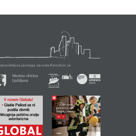
anoviteljica javnega zavoda Kinodvor je: