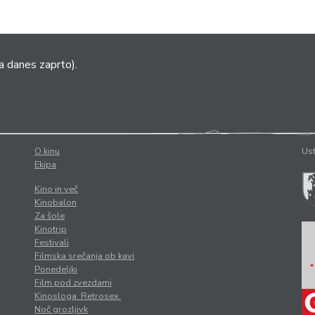
a danes zaprto).
O kinu
Ust
Ekipa
Kino in več
Kinobalon
Za šole
Kinotrip
Festivali
Filmska srečanja ob kavi
Ponedeljki
Film pod zvezdami
Kinosloga. Retrosex.
Noč grozljivk