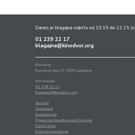
Danes je blagajna odprta od 15:15 do 21:15
(z
01 239 22 17
blagajna@kinodvor.org
Kinodvor
Kolodvorska 13, 1000 Ljubljana
Informacije:
01 239 22 17
blagajna@kinodvor.org
Spored
Vstopnice
Dostopnost
Prijava na Kinodvorove E-novice
Darilni boni
Klubske ugodnosti