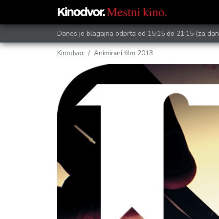
Danes je blagajna odprta od 15:15 do 21:15
(za dan
Kinodvor
Animirani film 2013