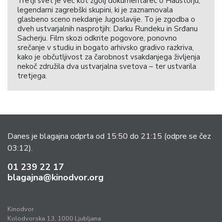
Tretji svet je več kot zgolj dokumentarec o Haustorju,
legendarni zagrebški skupini, ki je zaznamovala
glasbeno sceno nekdanje Jugoslavije. To je zgodba o
dveh ustvarjalnih nasprotjih: Darku Rundeku in Srđanu
Sacherju. Film skozi odkrite pogovore, ponovno
srečanje v studiu in bogato arhivsko gradivo razkriva,
kako je občutljivost za čarobnost vsakdanjega življenja
nekoč združila dva ustvarjalna svetova – ter ustvarila
tretjega.
Danes je blagajna odprta od 15:50 do 21:15
(odpre se čez
03:12).
01 239 22 17
blagajna@kinodvor.org
Kinodvor
Kolodvorska 13, 1000 Ljubljana