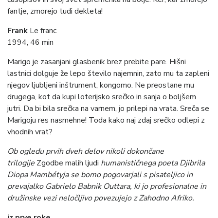
fantje, zmorejo tudi dekleta!
Frank
Le franc
1994, 46 min
Marigo je zasanjani glasbenik brez prebite pare. Hišni
lastnici dolguje že lepo število najemnin, zato mu ta zapleni
njegov ljubljeni inštrument, kongomo. Ne preostane mu
drugega, kot da kupi loterijsko srečko in sanja o boljšem
jutri. Da bi bila srečka na varnem, jo prilepi na vrata. Sreča se
Marigoju res nasmehne! Toda kako naj zdaj srečko odlepi z
vhodnih vrat?
Ob ogledu prvih dveh delov nikoli dokončane
trilogije
Zgodbe malih ljudi
humanističnega poeta Djibrila
Diopa Mambétyja se bomo pogovarjali s pisateljico in
prevajalko Gabrielo Babnik Outtara, ki jo profesionalne in
družinske vezi neločljivo povezujejo z Zahodno Afriko.
iz prve roke