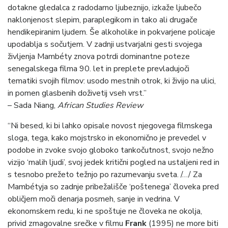
dotakne gledalca z radodarno ljubeznijo, izkaže ljubečo
naklonjenost slepim, paraplegikom in tako ali drugače
hendikepiranim ljudem. Še alkoholike in pokvarjene policaje
upodablja s sočutjem. V zadnji ustvarjalni gesti svojega
življenja Mambéty znova potrdi dominantne poteze
senegalskega filma 90. let in preplete prevladujoči
tematiki svojih filmov: usodo mestnih otrok, ki živijo na ulici,
in pomen glasbenih doživetij vseh vrst.”
– Sada Niang,
African Studies Review
“Ni besed, ki bi lahko opisale novost njegovega filmskega
sloga, tega, kako mojstrsko in ekonomično je prevedel v
podobe in zvoke svojo globoko tankočutnost, svojo nežno
vizijo ‘malih ljudi’, svoj jedek kritični pogled na ustaljeni red in
s tesnobo prežeto težnjo po razumevanju sveta. /…/ Za
Mambétyja so zadnje pribežališče ‘poštenega’ človeka pred
obličjem moči denarja posmeh, sanje in vedrina. V
ekonomskem redu, ki ne spoštuje ne človeka ne okolja,
privid zmagovalne srečke v filmu
Frank
(1995) ne more biti