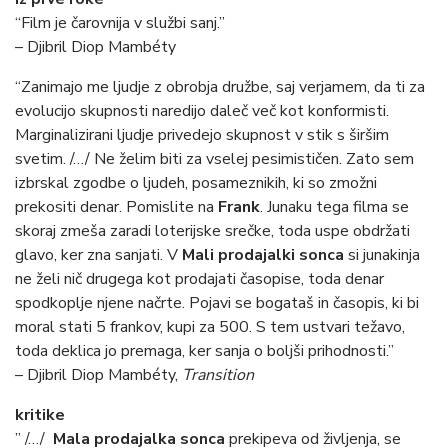
“Film je čarovnija v službi sanj.”
– Djibril Diop Mambéty
“Zanimajo me ljudje z obrobja družbe, saj verjamem, da ti za
evolucijo skupnosti naredijo daleč več kot konformisti.
Marginalizirani ljudje privedejo skupnost v stik s širšim
svetim. /…/ Ne želim biti za vselej pesimističen. Zato sem
izbrskal zgodbe o ljudeh, posameznikih, ki so zmožni
prekositi denar. Pomislite na
Frank
. Junaku tega filma se
skoraj zmeša zaradi loterijske srečke, toda uspe obdržati
glavo, ker zna sanjati. V
Mali prodajalki sonca
si junakinja
ne želi nič drugega kot prodajati časopise, toda denar
spodkoplje njene načrte. Pojavi se bogataš in časopis, ki bi
moral stati 5 frankov, kupi za 500. S tem ustvari težavo,
toda deklica jo premaga, ker sanja o boljši prihodnosti.”
– Djibril Diop Mambéty,
Transition
kritike
” /…/
Mala prodajalka sonca
prekipeva od življenja, se