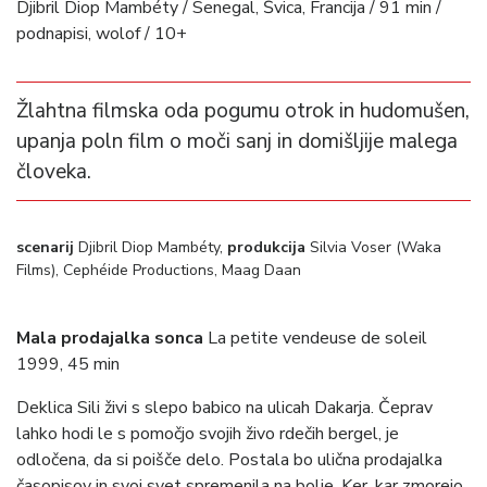
Djibril Diop Mambéty / Senegal, Švica, Francija / 91 min /
podnapisi, wolof / 10+
Žlahtna filmska oda pogumu otrok in hudomušen,
upanja poln film o moči sanj in domišljije malega
človeka.
scenarij
Djibril Diop Mambéty,
produkcija
Silvia Voser (Waka
Films), Cephéide Productions, Maag Daan
Mala prodajalka sonca
La petite vendeuse de soleil
1999, 45 min
Deklica Sili živi s slepo babico na ulicah Dakarja. Čeprav
lahko hodi le s pomočjo svojih živo rdečih bergel, je
odločena, da si poišče delo. Postala bo ulična prodajalka
časopisov in svoj svet spremenila na bolje. Ker, kar zmorejo