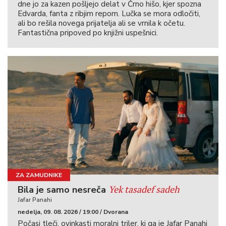
dne jo za kazen pošljejo delat v Črno hišo, kjer spozna
Edvarda, fanta z ribjim repom. Lučka se mora odločiti,
ali bo rešila novega prijatelja ali se vrnila k očetu.
Fantastična pripoved po knjižni uspešnici.
ZA ZAMUDNIKE
Yek tasadef sadeh
Bila je samo nesreča
Jafar Panahi
nedelja, 09. 08. 2026 / 19:00 / Dvorana
Počasi tleči, ovinkasti moralni triler, ki ga je Jafar Panahi