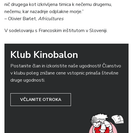
nič drugega kot izkrivljena tirnica k nečemu drugemu,
nečemu, kar nazadnje odplakne morje.”
– Olivier Barlet,
Africultures
V sodelovanju s Francoskim inštitutom v Sloveniji.
Klub Kinobalon
Postanite član in izkoristite naše ugodnosti! Članstvo
v klubu poleg znižane cene vstopnic prinaša številne
druge ugodnosti.
VČLANITE OTROKA