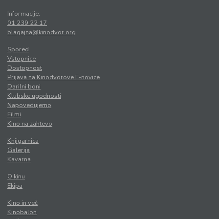
Informacije:
01 239 22 17
blagajna@kinodvor.org
Spored
Vstopnice
Dostopnost
Prijava na Kinodvorove E-novice
Darilni boni
Klubske ugodnosti
Napovedujemo
Filmi
Kino na zahtevo
Knjigarnica
Galerija
Kavarna
O kinu
Ekipa
Kino in več
Kinobalon