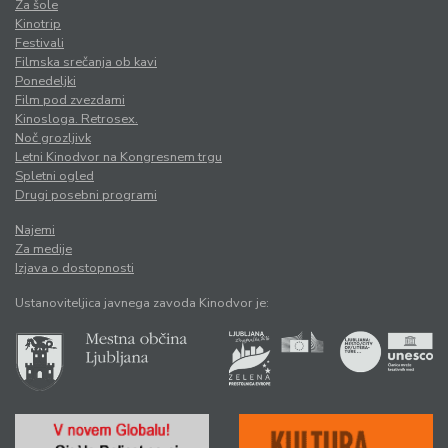
Za šole
Kinotrip
Festivali
Filmska srečanja ob kavi
Ponedeljki
Film pod zvezdami
Kinosloga. Retrosex.
Noč grozljivk
Letni Kinodvor na Kongresnem trgu
Spletni ogled
Drugi posebni programi
Najemi
Za medije
Izjava o dostopnosti
Ustanoviteljica javnega zavoda Kinodvor je: