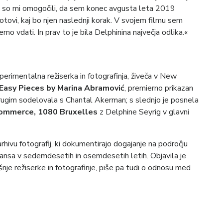
zori so mi omogočili, da sem konec avgusta leta 2019
otovi, kaj bo njen naslednji korak. V svojem filmu sem
o vdati. In prav to je bila Delphinina največja odlika.«
rimentalna režiserka in fotografinja, živeča v New
Easy Pieces by Marina Abramović
, premierno prikazan
rugim sodelovala s Chantal Akerman; s slednjo je posnela
Commerce, 1080 Bruxelles
z Delphine Seyrig v glavni
ivu fotografij, ki dokumentirajo dogajanje na področju
ansa v sedemdesetih in osemdesetih letih. Objavila je
ušnje režiserke in fotografinje, piše pa tudi o odnosu med