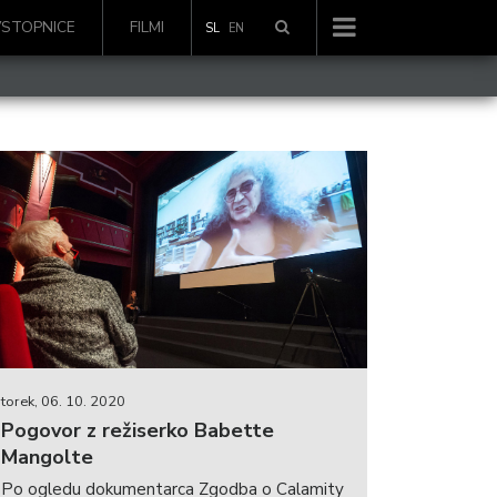
VSTOPNICE
FILMI
SL
EN
torek, 06. 10. 2020
Pogovor z režiserko Babette
Mangolte
Po ogledu dokumentarca Zgodba o Calamity