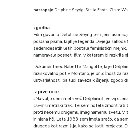
nastopajo
Delphine Seyrig, Stella Foote, Claire Wo
zgodba
Film govori o Delphine Seyrig ter njeni fascinacij
poslana pisma, ki jih je legenda Divjega zahoda C
sedemdesetih letih postala feministični mejnik. 
nameravala posneti film, v katerem bi razkrila nj
Dokumentarec Babette Mangolte, ki je Delphin
raziskovalno pot v Montano, je priložnost za ra
ustvarjalnosti, pa tudi zaveza k širjenju zgodb d
iz prve roke
»Na voljo sem imela več Delphininih verzij scenar
16-milimetrski trak. Te sem hotela zmontirati tako
proti nekemu drugemu, imaginarnemu svetu. V tem
in njena hči. Leta 1983 sem imela srečo, da se
drugega kot razmišlja, kako se lotiti projekta. De