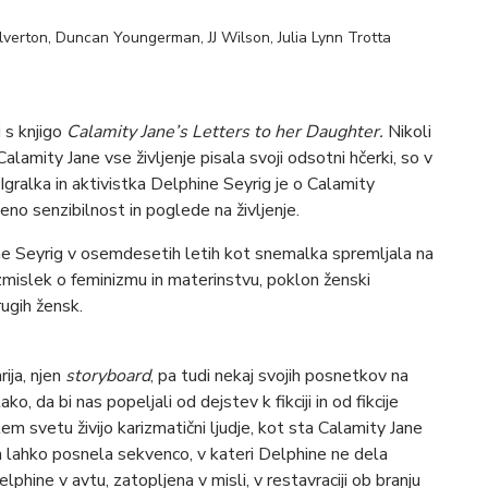
lverton, Duncan Youngerman, JJ Wilson, Julia Lynn Trotta
i s knjigo
Calamity Jane’s Letters to her Daughter.
Nikoli
alamity Jane vse življenje pisala svoji odsotni hčerki, so v
Igralka in aktivistka Delphine Seyrig je o Calamity
eno senzibilnost in poglede na življenje.
e Seyrig v osemdesetih letih kot snemalka spremljala na
zmislek o feminizmu in materinstvu, poklon ženski
rugih žensk.
ija, njen
storyboard
, pa tudi nekaj svojih posnetkov na
, da bi nas popeljali od dejstev k fikciji in od fikcije
 svetu živijo karizmatični ljudje, kot sta Calamity Jane
m lahko posnela sekvenco, v kateri Delphine ne dela
lphine v avtu, zatopljena v misli, v restavraciji ob branju