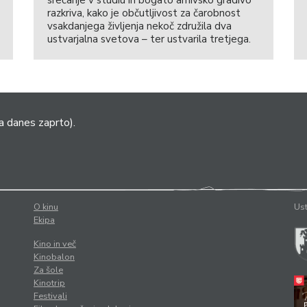
razkriva, kako je občutljivost za čarobnost
vsakdanjega življenja nekoč združila dva
ustvarjalna svetova – ter ustvarila tretjega.
a danes zaprto).
O kinu
Ust
Ekipa
Kino in več
Kinobalon
Za šole
Kinotrip
Festivali