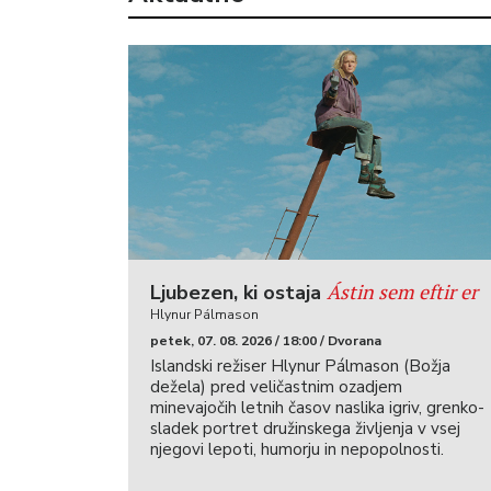
Ástin sem eftir er
Ljubezen, ki ostaja
Hlynur Pálmason
petek, 07. 08. 2026 / 18:00 / Dvorana
Islandski režiser Hlynur Pálmason (Božja
dežela) pred veličastnim ozadjem
minevajočih letnih časov naslika igriv, grenko-
sladek portret družinskega življenja v vsej
njegovi lepoti, humorju in nepopolnosti.