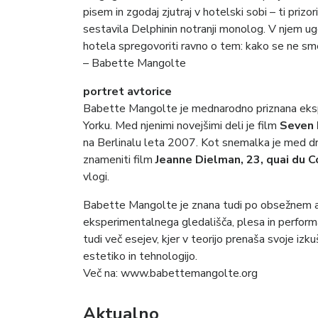
pisem in zgodaj zjutraj v hotelski sobi – ti pri
sestavila Delphinin notranji monolog. V njem ug
hotela spregovoriti ravno o tem: kako se ne smem
– Babette Mangolte
portret avtorice
Babette Mangolte je mednarodno priznana ekspe
Yorku. Med njenimi novejšimi deli je film
Seven 
na Berlinalu leta 2007. Kot snemalka je med d
znameniti film
Jeanne Dielman, 23, quai du 
vlogi.
Babette Mangolte je znana tudi po obsežnem arh
eksperimentalnega gledališča, plesa in perform
tudi več esejev, kjer v teorijo prenaša svoje izk
estetiko in tehnologijo.
Več na:
www.babettemangolte.org
Aktualno