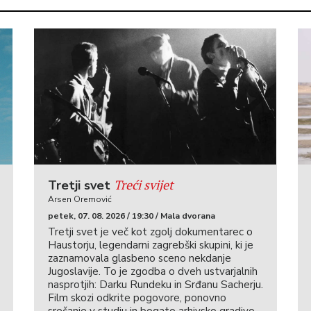
Treći svijet
Tretji svet
Arsen Oremović
petek, 07. 08. 2026 / 19:30 / Mala dvorana
Tretji svet je več kot zgolj dokumentarec o
Haustorju, legendarni zagrebški skupini, ki je
zaznamovala glasbeno sceno nekdanje
Jugoslavije. To je zgodba o dveh ustvarjalnih
nasprotjih: Darku Rundeku in Srđanu Sacherju.
Film skozi odkrite pogovore, ponovno
srečanje v studiu in bogato arhivsko gradivo