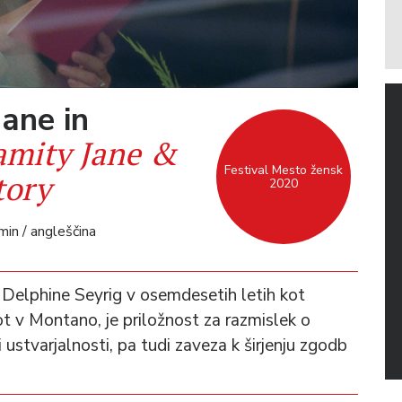
ane in
amity Jane &
Festival Mesto žensk
tory
2020
in / angleščina
Delphine Seyrig v osemdesetih letih kot
t v Montano, je priložnost za razmislek o
ustvarjalnosti, pa tudi zaveza k širjenju zgodb