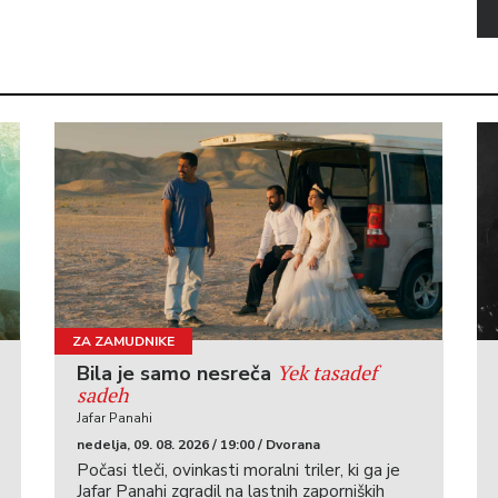
ZA ZAMUDNIKE
Yek tasadef
Bila je samo nesreča
sadeh
Jafar Panahi
nedelja, 09. 08. 2026 / 19:00 / Dvorana
Počasi tleči, ovinkasti moralni triler, ki ga je
Jafar Panahi zgradil na lastnih zaporniških