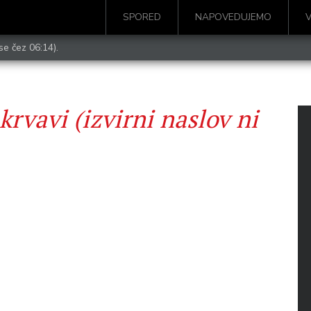
SPORED
NAPOVEDUJEMO
se čez 06:14).
krvavi (izvirni naslov ni