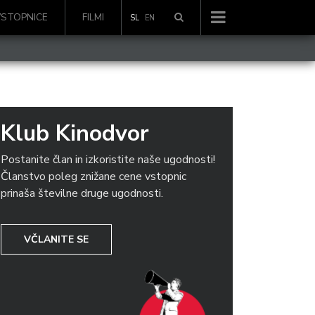
VSTOPNICE
FILMI
SL
EN
Klub Kinodvor
Postanite član in izkoristite naše ugodnosti!
Članstvo poleg znižane cene vstopnic
prinaša številne druge ugodnosti.
VČLANITE SE