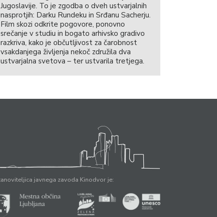
Jugoslavije. To je zgodba o dveh ustvarjalnih
nasprotjih: Darku Rundeku in Srđanu Sacherju.
Film skozi odkrite pogovore, ponovno
srečanje v studiu in bogato arhivsko gradivo
razkriva, kako je občutljivost za čarobnost
vsakdanjega življenja nekoč združila dva
ustvarjalna svetova – ter ustvarila tretjega.
anoviteljica javnega zavoda Kinodvor je: