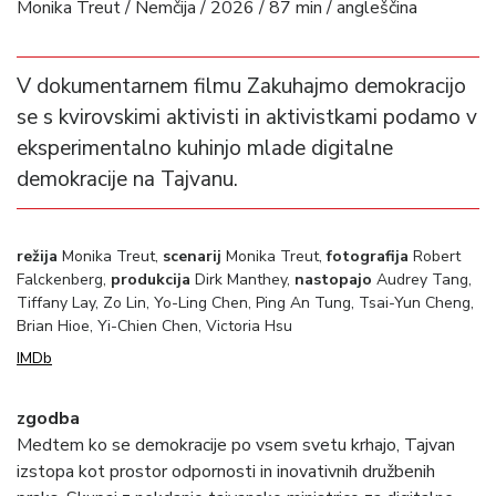
Monika Treut / Nemčija / 2026 / 87 min / angleščina
V dokumentarnem filmu Zakuhajmo demokracijo
se s kvirovskimi aktivisti in aktivistkami podamo v
eksperimentalno kuhinjo mlade digitalne
demokracije na Tajvanu.
režija
Monika Treut,
scenarij
Monika Treut,
fotografija
Robert
Falckenberg,
produkcija
Dirk Manthey,
nastopajo
Audrey Tang,
Tiffany Lay, Zo Lin, Yo-Ling Chen, Ping An Tung, Tsai-Yun Cheng,
Brian Hioe, Yi-Chien Chen, Victoria Hsu
IMDb
zgodba
Medtem ko se demokracije po vsem svetu krhajo, Tajvan
izstopa kot prostor odpornosti in inovativnih družbenih