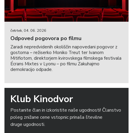
četrtek, 04. 06. 2026
Odpoved pogovora po filmu
Zaradi nepredvidenih okoliščin napovedani pogovor z
gostoma – režiserko Moniko Treut ter Ivanom
Mitifiotom, direktorjem kvirovskega filmskega festivala
Écrans Mixtes v Lyonu – po filmu Zakuhajmo
demokracijo odpade.
Klub Kinodvor
Postanite član in izkoristite naše ugodnosti! Članstvo
poleg znižane cene vstopnic prinaša številne
druge ugodnosti.