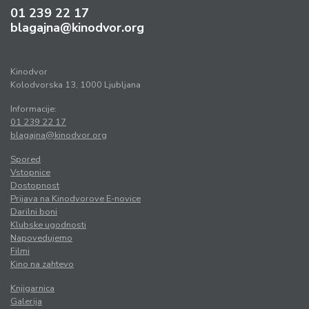
01 239 22 17
blagajna@kinodvor.org
Kinodvor
Kolodvorska 13, 1000 Ljubljana
Informacije:
01 239 22 17
blagajna@kinodvor.org
Spored
Vstopnice
Dostopnost
Prijava na Kinodvorove E-novice
Darilni boni
Klubske ugodnosti
Napovedujemo
Filmi
Kino na zahtevo
Knjigarnica
Galerija