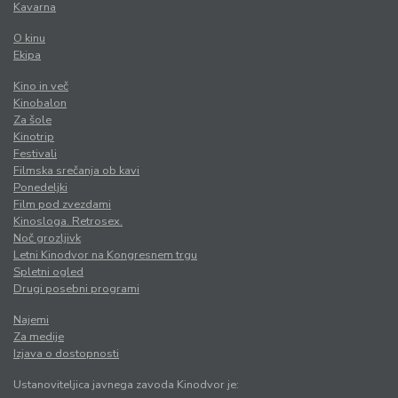
Kavarna
O kinu
Ekipa
Kino in več
Kinobalon
Za šole
Kinotrip
Festivali
Filmska srečanja ob kavi
Ponedeljki
Film pod zvezdami
Kinosloga. Retrosex.
Noč grozljivk
Letni Kinodvor na Kongresnem trgu
Spletni ogled
Drugi posebni programi
Najemi
Za medije
Izjava o dostopnosti
Ustanoviteljica javnega zavoda Kinodvor je: