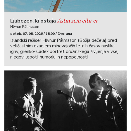
Ástin sem eftir er
Ljubezen, ki ostaja
Hlynur Pálmason
petek, 07. 08. 2026 / 18:00 / Dvorana
Islandski režiser Hlynur Pálmason (Božja dežela) pred
veličastnim ozadjem minevajočih letnih časov naslika
igriv, grenko-sladek portret družinskega življenja v vsej
njegovi lepoti, humorju in nepopolnosti.