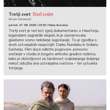
Treći svijet
Tretji svet
Arsen Oremović
petek, 07. 08. 2026 / 19:30 / Mala dvorana
Tretji svet je več kot zgolj dokumentarec o Haustorju,
legendarni zagrebški skupini, ki je zaznamovala
glasbeno sceno nekdanje Jugoslavije. To je zgodba o
dveh ustvarjalnih nasprotjih: Darku Rundeku in Srđanu
Sacherju. Film skozi odkrite pogovore, ponovno
srečanje v studiu in bogato arhivsko gradivo razkriva,
kako je občutljivost za čarobnost vsakdanjega življenja
nekoč združila dva ustvarjalna svetova – ter ustvarila
tretjega.