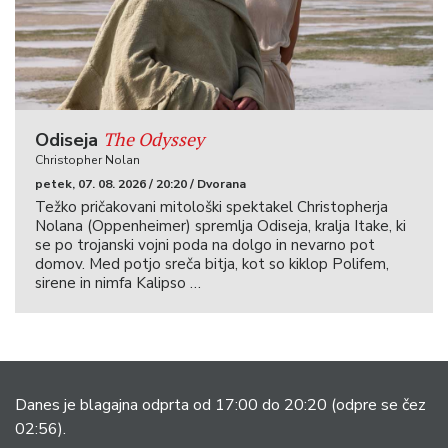
The Odyssey
Odiseja
Christopher Nolan
petek, 07. 08. 2026 / 20:20 / Dvorana
Težko pričakovani mitološki spektakel Christopherja
Nolana (Oppenheimer) spremlja Odiseja, kralja Itake, ki
se po trojanski vojni poda na dolgo in nevarno pot
domov. Med potjo sreča bitja, kot so kiklop Polifem,
sirene in nimfa Kalipso …
Danes je blagajna odprta od 17:00 do 20:20
(odpre se čez
02:56).