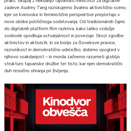
praks. Skupaj z nekdanjo tajvansko ministrico za digitalne
zadeve Audrey Tang raziskujemo živahno aktivistično sceno,
kjer se kvirovske in feministične perspektive prepletajo v
nove oblike političnega sodelovanja. Od tradicionalnih čajnic
do digitalnih platform film razkriva, kako lahko vzdušje
svobode spodbuja ustvarjalnost in povezuje. Skozi zgodbe
aktivistov in aktivistk, ki se borijo za človekove pravice,
raznolikost in demokratično udeležbo, dobimo vpogled v
njihovo vsakdanjost – in morda začnemo razumeti globljo
strukturo tajvanske družbe ter tisto, kar njen demokratični
duh resnično ohranja pri življenju.