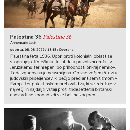
Palestine 36
Palestina 36
Annemarie Jacir
sobota, 08. 08. 2026 / 18:45 / Dvorana
Palestina leta 1936. Upori proti kolonialni oblast se
stopnjujejo. Kmečki sin Jusuf dela pri vplivni družini v
Jeruzalemu ter hrepeni po prihodnosti onkraj nemirov.
Toda zgodovina je neusmiljena. Ob vse večjem številu
judovskih priseljencev, ki bežijo pred antisemitizmom v
Evropi, ter palestinskem prebivalstvu, ki se združuje v
največji in najdaljši vstaji proti tridesetletni britanski
nadvladi, se spopad zdi vse bolj neizogiben.