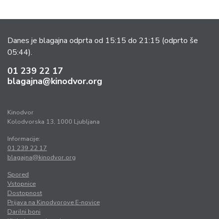
Danes je blagajna odprta od 15:15 do 21:15
(odprto še
05:44).
01 239 22 17
blagajna@kinodvor.org
Kinodvor
Kolodvorska 13, 1000 Ljubljana
Informacije:
01 239 22 17
blagajna@kinodvor.org
Spored
Vstopnice
Dostopnost
Prijava na Kinodvorove E-novice
Darilni boni