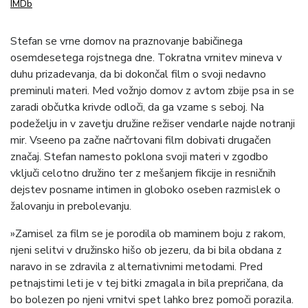
IMDb
Stefan se vrne domov na praznovanje babičinega
osemdesetega rojstnega dne. Tokratna vrnitev mineva v
duhu prizadevanja, da bi dokončal film o svoji nedavno
preminuli materi. Med vožnjo domov z avtom zbije psa in se
zaradi občutka krivde odloči, da ga vzame s seboj. Na
podeželju in v zavetju družine režiser vendarle najde notranji
mir. Vseeno pa začne načrtovani film dobivati drugačen
značaj. Stefan namesto poklona svoji materi v zgodbo
vključi celotno družino ter z mešanjem fikcije in resničnih
dejstev posname intimen in globoko oseben razmislek o
žalovanju in prebolevanju.
»Zamisel za film se je porodila ob maminem boju z rakom,
njeni selitvi v družinsko hišo ob jezeru, da bi bila obdana z
naravo in se zdravila z alternativnimi metodami. Pred
petnajstimi leti je v tej bitki zmagala in bila prepričana, da
bo bolezen po njeni vrnitvi spet lahko brez pomoči porazila.