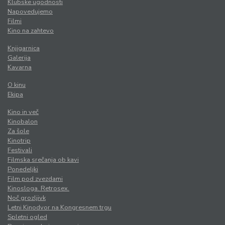
Klubske ugodnosti
Napovedujemo
Filmi
Kino na zahtevo
Knjigarnica
Galerija
Kavarna
O kinu
Ekipa
Kino in več
Kinobalon
Za šole
Kinotrip
Festivali
Filmska srečanja ob kavi
Ponedeljki
Film pod zvezdami
Kinosloga. Retrosex.
Noč grozljivk
Letni Kinodvor na Kongresnem trgu
Spletni ogled