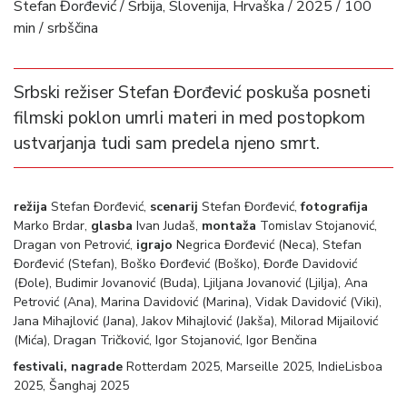
Stefan Đorđević / Srbija, Slovenija, Hrvaška / 2025 / 100
min / srbščina
Srbski režiser Stefan Đorđević poskuša posneti
filmski poklon umrli materi in med postopkom
ustvarjanja tudi sam predela njeno smrt.
režija
Stefan Đorđević,
scenarij
Stefan Đorđević,
fotografija
Marko Brdar,
glasba
Ivan Judaš,
montaža
Tomislav Stojanović,
Dragan von Petrović,
igrajo
Negrica Đorđević (Neca), Stefan
Đorđević (Stefan), Boško Đorđević (Boško), Đorđe Davidović
(Đole), Budimir Jovanović (Buda), Ljiljana Jovanović (Ljilja), Ana
Petrović (Ana), Marina Davidović (Marina), Vidak Davidović (Viki),
Jana Mihajlović (Jana), Jakov Mihajlović (Jakša), Milorad Mijailović
(Mića), Dragan Tričković, Igor Stojanović, Igor Benčina
festivali, nagrade
Rotterdam 2025, Marseille 2025, IndieLisboa
2025, Šanghaj 2025