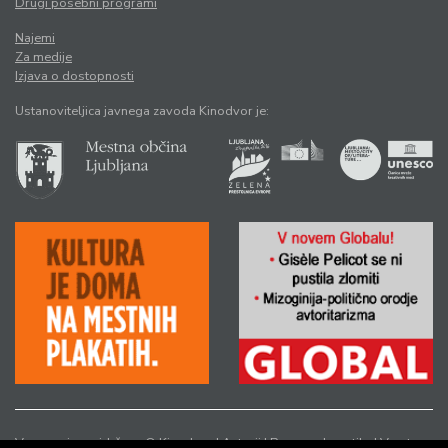
Drugi posebni programi
Najemi
Za medije
Izjava o dostopnosti
Ustanoviteljica javnega zavoda Kinodvor je:
Vse pravice pridržane © Kinodvor |
Avtorji
|
Pravno obvestilo
|
Varstvo