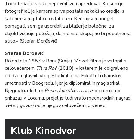
Toda tedaj je rak že nepovrnljivo napredoval. Ko sem jo
fotografiral, je kamera sprva postala nekakšno orodje, s
katerim sem ji lahko ostal blizu. Ker ji nisem mogel
pomagati, sem ga uporabil za blaženje bolečine, za
objektivizacijo položaja, da me vse skupaj ne bi popolnoma
strlo.« (Stefan Đorđević)
Stefan Đorđević
Rojen leta 1987 v Boru (Srbija). V svet filma je vstopil s
celovečercem
Tilva Roš
(2010), v katerem je odigral eno
od dveh glavnih vlog. Študiral je na Fakulteti dramskih
umetnosti v Beogradu, kjer je diplomiral in magistriral.
Njegov kratki film
Poslednja slika o ocu
so premierno
prikazali v Locarnu, prejel je tudi vrsto mednarodnih nagrad.
Veter, govori mi
je njegov celovečerni prvenec.
Klub Kinodvor