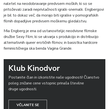
naletel na neodobravanje predvsem moških, ki so se
pritoževali zaradi neprivlačnosti igralk-snemalk. Engbergovi
je bil to dokaz več, da morajo biti igralke v pornografskih
filmih dopadljive predvsem moškemu gledalstvu.
Mia Engberg je ena od ustanoviteljic neodvisne filmske
družbe Sexy Film, ki se ukvarja s produkcijo in distribucijo
alternativnih queer erotičnih filmov, in basistka hardcore
feminističnega ska benda Vagina Grande.
Klub Kinodvor
Postanite član in izkoristite naše ugodnosti! Članstvo
poleg znižane cene vstopnic prinaša številne
druge ugodnosti.
VČLANITE SE