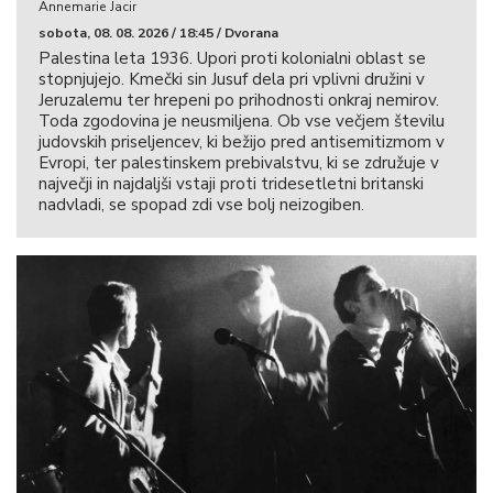
Annemarie Jacir
sobota, 08. 08. 2026 / 18:45 / Dvorana
Palestina leta 1936. Upori proti kolonialni oblast se
stopnjujejo. Kmečki sin Jusuf dela pri vplivni družini v
Jeruzalemu ter hrepeni po prihodnosti onkraj nemirov.
Toda zgodovina je neusmiljena. Ob vse večjem številu
judovskih priseljencev, ki bežijo pred antisemitizmom v
Evropi, ter palestinskem prebivalstvu, ki se združuje v
največji in najdaljši vstaji proti tridesetletni britanski
nadvladi, se spopad zdi vse bolj neizogiben.