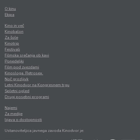
O kinu
Ekipa
Kino in več
Kinobalon
Za šole
Kinotrip
Festivali
Filmska srečanja ob kavi
Ponedeljki
Film pod zvezdami
Kinosloga. Retrosex.
Noč grozljivk
Letni Kinodvor na Kongresnem trgu
Spletni ogled
Drugi posebni programi
Najemi
Za medije
Izjava o dostopnosti
Ustanoviteljica javnega zavoda Kinodvor je: