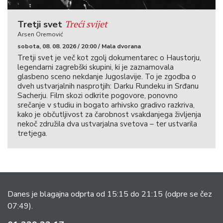
Treći svijet
Tretji svet
Arsen Oremović
sobota, 08. 08. 2026 / 20:00 / Mala dvorana
Tretji svet je več kot zgolj dokumentarec o Haustorju,
legendarni zagrebški skupini, ki je zaznamovala
glasbeno sceno nekdanje Jugoslavije. To je zgodba o
dveh ustvarjalnih nasprotjih: Darku Rundeku in Srđanu
Sacherju. Film skozi odkrite pogovore, ponovno
srečanje v studiu in bogato arhivsko gradivo razkriva,
kako je občutljivost za čarobnost vsakdanjega življenja
nekoč združila dva ustvarjalna svetova – ter ustvarila
tretjega.
Danes je blagajna odprta od 15:15 do 21:15
(odpre se čez
07:49).