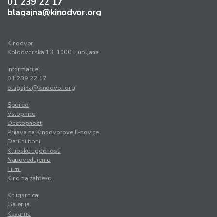
01 239 22 17
blagajna@kinodvor.org
Kinodvor
Kolodvorska 13, 1000 Ljubljana
Informacije:
01 239 22 17
blagajna@kinodvor.org
Spored
Vstopnice
Dostopnost
Prijava na Kinodvorove E-novice
Darilni boni
Klubske ugodnosti
Napovedujemo
Filmi
Kino na zahtevo
Knjigarnica
Galerija
Kavarna