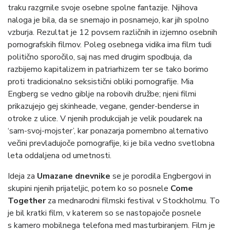
traku razgrnile svoje osebne spolne fantazije. Njihova
naloga je bila, da se snemajo in posnamejo, kar jih spolno
vzburja. Rezultat je 12 povsem različnih in izjemno osebnih
pornografskih filmov. Poleg osebnega vidika ima film tudi
politično sporočilo, saj nas med drugim spodbuja, da
razbijemo kapitalizem in patriarhizem ter se tako borimo
proti tradicionalno seksistični obliki pornografije. Mia
Engberg se vedno giblje na robovih družbe; njeni filmi
prikazujejo gej skinheade, vegane, gender-benderse in
otroke z ulice. V njenih produkcijah je velik poudarek na
‘sam-svoj-mojster’, kar ponazarja pomembno alternativo
večini prevladujoče pornografije, ki je bila vedno svetlobna
leta oddaljena od umetnosti.
Ideja za
Umazane dnevnike
se je porodila Engbergovi in
skupini njenih prijateljic, potem ko so posnele
Come
Together
za mednarodni filmski festival v Stockholmu. To
je bil kratki film, v katerem so se nastopajoče posnele
s kamero mobilnega telefona med masturbiranjem. Film je