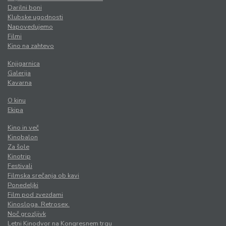
Darilni boni
Klubske ugodnosti
Napovedujemo
Filmi
Kino na zahtevo
Knjigarnica
Galerija
Kavarna
O kinu
Ekipa
Kino in več
Kinobalon
Za šole
Kinotrip
Festivali
Filmska srečanja ob kavi
Ponedeljki
Film pod zvezdami
Kinosloga. Retrosex.
Noč grozljivk
Letni Kinodvor na Kongresnem trgu