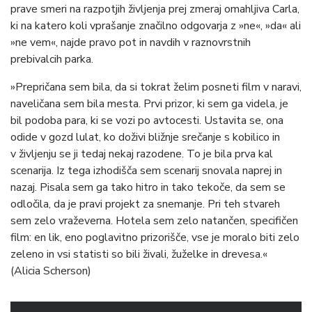
prave smeri na razpotjih življenja prej zmeraj omahljiva Carla,
ki na katero koli vprašanje značilno odgovarja z »ne«, »da« ali
»ne vem«, najde pravo pot in navdih v raznovrstnih
prebivalcih parka.
»Prepričana sem bila, da si tokrat želim posneti film v naravi,
naveličana sem bila mesta. Prvi prizor, ki sem ga videla, je
bil podoba para, ki se vozi po avtocesti. Ustavita se, ona
odide v gozd lulat, ko doživi bližnje srečanje s kobilico in
v življenju se ji tedaj nekaj razodene. To je bila prva kal
scenarija. Iz tega izhodišča sem scenarij snovala naprej in
nazaj. Pisala sem ga tako hitro in tako tekoče, da sem se
odločila, da je pravi projekt za snemanje. Pri teh stvareh
sem zelo vraževerna. Hotela sem zelo natančen, specifičen
film: en lik, eno poglavitno prizorišče, vse je moralo biti zelo
zeleno in vsi statisti so bili živali, žuželke in drevesa.«
(Alicia Scherson)