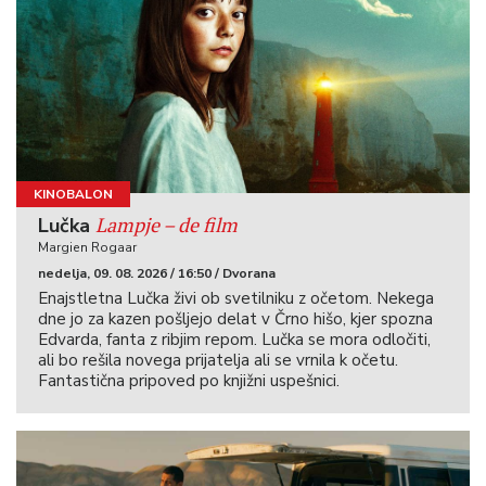
KINOBALON
Lampje – de film
Lučka
Margien Rogaar
nedelja, 09. 08. 2026 / 16:50 / Dvorana
Enajstletna Lučka živi ob svetilniku z očetom. Nekega
dne jo za kazen pošljejo delat v Črno hišo, kjer spozna
Edvarda, fanta z ribjim repom. Lučka se mora odločiti,
ali bo rešila novega prijatelja ali se vrnila k očetu.
Fantastična pripoved po knjižni uspešnici.