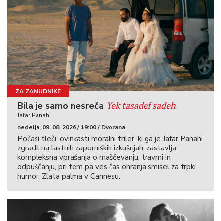
ZA ZAMUDNIKE
Yek tasadef sadeh
Bila je samo nesreča
Jafar Panahi
nedelja, 09. 08. 2026 / 19:00 / Dvorana
Počasi tleči, ovinkasti moralni triler, ki ga je Jafar Panahi
zgradil na lastnih zaporniških izkušnjah, zastavlja
kompleksna vprašanja o maščevanju, travmi in
odpuščanju, pri tem pa ves čas ohranja smisel za trpki
humor. Zlata palma v Cannesu.