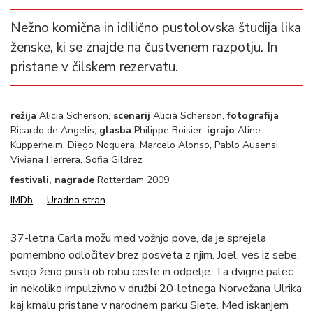
Nežno komična in idilično pustolovska študija lika
ženske, ki se znajde na čustvenem razpotju. In
pristane v čilskem rezervatu.
režija
Alicia Scherson,
scenarij
Alicia Scherson,
fotografija
Ricardo de Angelis,
glasba
Philippe Boisier,
igrajo
Aline
Kupperheim, Diego Noguera, Marcelo Alonso, Pablo Ausensi,
Viviana Herrera, Sofia Gildrez
festivali, nagrade
Rotterdam 2009
IMDb
Uradna stran
37-letna Carla možu med vožnjo pove, da je sprejela
pomembno odločitev brez posveta z njim. Joel, ves iz sebe,
svojo ženo pusti ob robu ceste in odpelje. Ta dvigne palec
in nekoliko impulzivno v družbi 20-letnega Norvežana Ulrika
kaj kmalu pristane v narodnem parku Siete. Med iskanjem