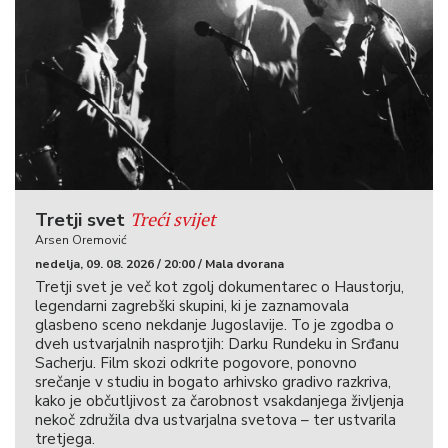
Treći svijet
Tretji svet
Arsen Oremović
nedelja, 09. 08. 2026 / 20:00 / Mala dvorana
Tretji svet je več kot zgolj dokumentarec o Haustorju,
legendarni zagrebški skupini, ki je zaznamovala
glasbeno sceno nekdanje Jugoslavije. To je zgodba o
dveh ustvarjalnih nasprotjih: Darku Rundeku in Srđanu
Sacherju. Film skozi odkrite pogovore, ponovno
srečanje v studiu in bogato arhivsko gradivo razkriva,
kako je občutljivost za čarobnost vsakdanjega življenja
nekoč združila dva ustvarjalna svetova – ter ustvarila
tretjega.