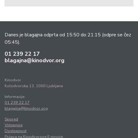
Danes je blagajna odprta od 15:50 do 21:15
(odpre se čez
05:45).
01 239 22 17
blagajna@kinodvor.org
Kinodvor
Kolodvorska 13, 1000 Ljubljana
Informacije:
01 239 22 17
blagajna@kinodvor.org
Spored
Vstopnice
Dostopnost
Prijava na Kinodvorove E-novice