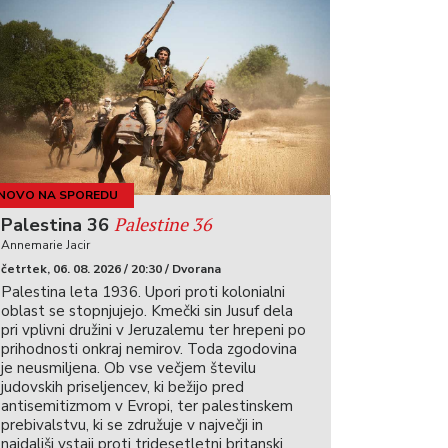
NOVO NA SPOREDU
Palestine 36
Palestina 36
Annemarie Jacir
četrtek, 06. 08. 2026 / 20:30 / Dvorana
Palestina leta 1936. Upori proti kolonialni
oblast se stopnjujejo. Kmečki sin Jusuf dela
pri vplivni družini v Jeruzalemu ter hrepeni po
prihodnosti onkraj nemirov. Toda zgodovina
je neusmiljena. Ob vse večjem številu
judovskih priseljencev, ki bežijo pred
antisemitizmom v Evropi, ter palestinskem
prebivalstvu, ki se združuje v največji in
najdaljši vstaji proti tridesetletni britanski