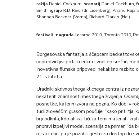
režija
Daniel Cockburn,
scenarij
Daniel Cockburn,
f
Smith,
igrajo
R.D. Reid (dr. Eisenberg), Anand Rajar
Shannon Beckner (Verna), Richard Clarkin (Hal)
festivali, nagrade
Locarno 2010, Toronto 2010, Ro
Borgesovska fantazija s ščepcem beckettovskeg
nepredvidljivi poti, ki enkrat vodi do srečanj me
Inovativna filmska pripoved, nekakšno razbito og
21. stoletja.
Uradniki skrivnostnega klicnega centra iz neznan
nekaterih značilnosti mestnega življenja. Osaml
posnetke, katerih izvora ne pozna. Ko dobi v rok
tudi zloveščim glasom poučuje, “kako priti tja, ka
bi ji odkrila, kdo ali kaj tiči za temi materiali, ki
pripravi izpeljivi model scenarija za primer, “da b
rojstni dan, pa je pozabil geslo za dostop do svo