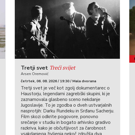
Treći svijet
Tretji svet
Arsen Oremović
četrtek, 06. 08. 2026 / 19:30 / Mala dvorana
Tretji svet je več kot zgolj dokumentarec o
Haustorju, legendarni zagrebški skupini, ki je
zaznamovala glasbeno sceno nekdanje
Jugoslavije. To je zgodba o dveh ustvarjalnih
nasprotjih: Darku Rundeku in Srđanu Sacherju.
Film skozi odkrite pogovore, ponovno
srečanje v studiu in bogato arhivsko gradivo
razkriva, kako je občutljivost za čarobnost
vsakdanjega življenja nekoč združila dva