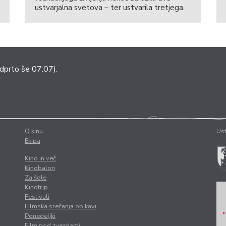
ustvarjalna svetova – ter ustvarila tretjega.
dprto še 07:07).
O kinu
Ust
Ekipa
Kino in več
Kinobalon
Za šole
Kinotrip
Festivali
Filmska srečanja ob kavi
Ponedeljki
Film pod zvezdami