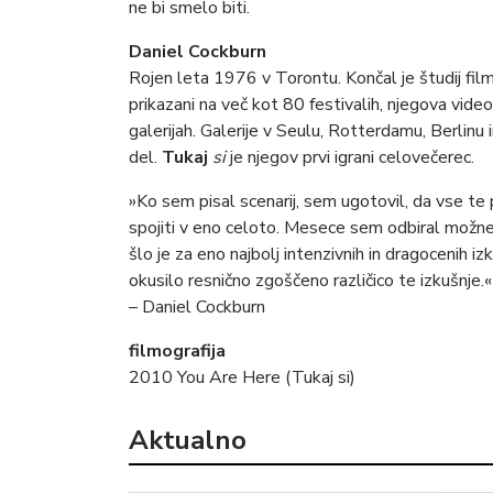
ne bi smelo biti.
Daniel Cockburn
Rojen leta 1976 v Torontu. Končal je študij films
prikazani na več kot 80 festivalih, njegova vide
galerijah. Galerije v Seulu, Rotterdamu, Berlinu
del.
Tukaj
si
je njegov prvi igrani celovečerec.
»Ko sem pisal scenarij, sem ugotovil, da vse te 
spojiti v eno celoto. Mesece sem odbiral možne 
šlo je za eno najbolj intenzivnih in dragocenih i
okusilo resnično zgoščeno različico te izkušnje.«
– Daniel Cockburn
filmografija
2010 You Are Here (Tukaj si)
Aktualno