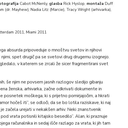
otografija
Cabot McNenly,
glasba
Rick Hyslop,
montaža
Duff
am (dr. Mayhew), Nadia Litz (Marcie), Tracy Wright (arhivarka),
tterdam 2011, Miami 2011
a absurda pripoveduje o mnoštvu svetov in njihovi
d njimi, spet drugič pa se svetovi drug drugemu izognejo.
ledalo, v katerem se zrcali že sicer fragmentirani svet
ih, še njim ne povsem jasnih razlogov sledijo gibanju
jena ženska, arhivarka, začne odkrivati dokumente in
e posnetek moškega, ki s prijetno pomirjajočim, a hkrati
mor hočeš iti”, se odloči, da se bo lotila raziskave, ki naj
 jih je začela urejati v nekakšen arhiv. Neki znanstvenik
i pod vrata potisnili kitajsko besedilo”. Alan, ki praznuje
jega računalnika in sedaj išče razlago za vrata, ki jih tam