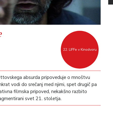
e
22. LIFFe v Kinodvoru
ettovskega absurda pripoveduje o mnoštvu
 enkrat vodi do srečanj med njimi, spet drugič pa
ativna filmska pripoved, nekakšno razbito
ragmentirani svet 21. stoletja.