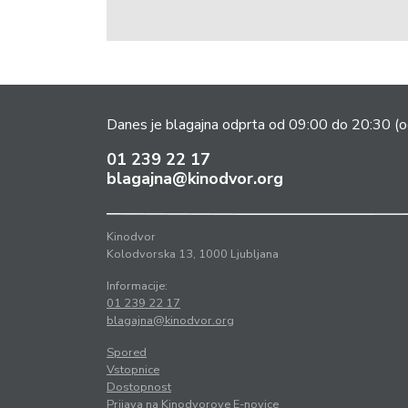
Danes je blagajna odprta od 09:00 do 20:30
(o
01 239 22 17
blagajna@kinodvor.org
Kinodvor
Kolodvorska 13, 1000 Ljubljana
Informacije:
01 239 22 17
blagajna@kinodvor.org
Spored
Vstopnice
Dostopnost
Prijava na Kinodvorove E-novice