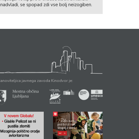
nadvladi, se spopad zdi vse bolj neizogiben.
anoviteljica javnega zavoda Kinodvor je: