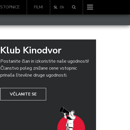
VSTOPNICE
FILMI
SL
EN
Klub Kinodvor
Postanite član in izkoristite naše ugodnosti!
Članstvo poleg znižane cene vstopnic
prinaša številne druge ugodnosti.
VČLANITE SE