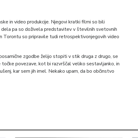
ke in video produkcije. Njegovi kratki filmi so bili
o dela pa so doživela predstavitev v številnih svetovnih
 in Torontu so pripravile tudi retrospektivonjegovih video
posamične zgodbe želijo stopiti v stik druga z drugo, se
točke povezave, kot bi razvrščal veliko sestavljanko, in
zkušenj, kar sem jih imel. Nekako upam, da bo občinstvo