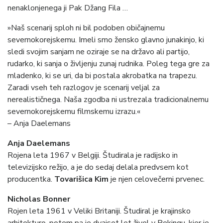
nenaklonjenega ji Pak Džang Fila …
»Naš scenarij sploh ni bil podoben običajnemu
severnokorejskemu. Imeli smo žensko glavno junakinjo, ki
sledi svojim sanjam ne oziraje se na državo ali partijo,
rudarko, ki sanja o življenju zunaj rudnika. Poleg tega gre za
mladenko, ki se uri, da bi postala akrobatka na trapezu.
Zaradi vseh teh razlogov je scenarij veljal za
nerealističnega. Naša zgodba ni ustrezala tradicionalnemu
severnokorejskemu filmskemu izrazu.«
– Anja Daelemans
Anja Daelemans
Rojena leta 1967 v Belgiji. Študirala je radijsko in
televizijsko režijo, a je do sedaj delala predvsem kot
producentka.
Tovarišica Kim
je njen celovečerni prvenec.
Nicholas Bonner
Rojen leta 1961 v Veliki Britaniji. Študiral je krajinsko