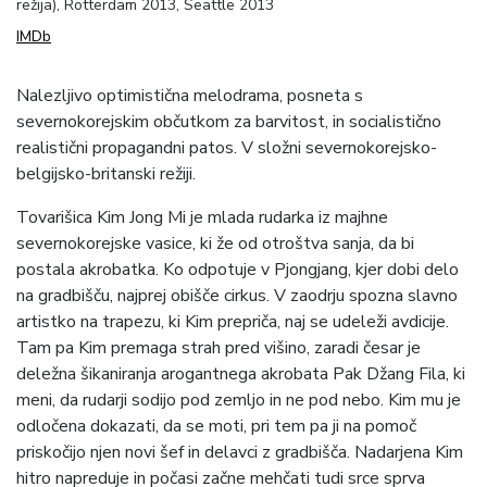
režija), Rotterdam 2013, Seattle 2013
IMDb
Nalezljivo optimistična melodrama, posneta s
severnokorejskim občutkom za barvitost, in socialistično
realistični propagandni patos. V složni severnokorejsko-
belgijsko-britanski režiji.
Tovarišica Kim Jong Mi je mlada rudarka iz majhne
severnokorejske vasice, ki že od otroštva sanja, da bi
postala akrobatka. Ko odpotuje v Pjongjang, kjer dobi delo
na gradbišču, najprej obišče cirkus. V zaodrju spozna slavno
artistko na trapezu, ki Kim prepriča, naj se udeleži avdicije.
Tam pa Kim premaga strah pred višino, zaradi česar je
deležna šikaniranja arogantnega akrobata Pak Džang Fila, ki
meni, da rudarji sodijo pod zemljo in ne pod nebo. Kim mu je
odločena dokazati, da se moti, pri tem pa ji na pomoč
priskočijo njen novi šef in delavci z gradbišča. Nadarjena Kim
hitro napreduje in počasi začne mehčati tudi srce sprva