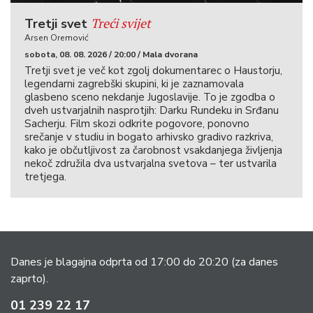
Treći svijet
Tretji svet
Arsen Oremović
sobota, 08. 08. 2026 / 20:00 / Mala dvorana
Tretji svet je več kot zgolj dokumentarec o Haustorju,
legendarni zagrebški skupini, ki je zaznamovala
glasbeno sceno nekdanje Jugoslavije. To je zgodba o
dveh ustvarjalnih nasprotjih: Darku Rundeku in Srđanu
Sacherju. Film skozi odkrite pogovore, ponovno
srečanje v studiu in bogato arhivsko gradivo razkriva,
kako je občutljivost za čarobnost vsakdanjega življenja
nekoč združila dva ustvarjalna svetova – ter ustvarila
tretjega.
Danes je blagajna odprta od 17:00 do 20:20
(za danes
zaprto).
01 239 22 17