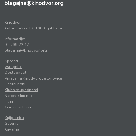
blagajna@kinodvor.org
Kinodvor
Kolodvorska 13, 1000 Ljubljana
Informacije:
01 239 22 17
blagajna@kinodvor.org
Spored
Vstopnice
Dostopnost
Prijava na Kinodvorove E-novice
Darilni boni
Klubske ugodnosti
Napovedujemo
Filmi
Kino na zahtevo
Knjigarnica
Galerija
Kavarna