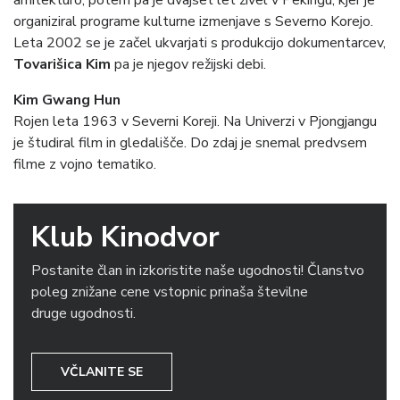
arhitekturo, potem pa je dvajset let živel v Pekingu, kjer je
organiziral programe kulturne izmenjave s Severno Korejo.
Leta 2002 se je začel ukvarjati s produkcijo dokumentarcev,
Tovarišica Kim
pa je njegov režijski debi.
Kim Gwang Hun
Rojen leta 1963 v Severni Koreji. Na Univerzi v Pjongjangu
je študiral film in gledališče. Do zdaj je snemal predvsem
filme z vojno tematiko.
Klub Kinodvor
Postanite član in izkoristite naše ugodnosti! Članstvo
poleg znižane cene vstopnic prinaša številne
druge ugodnosti.
VČLANITE SE