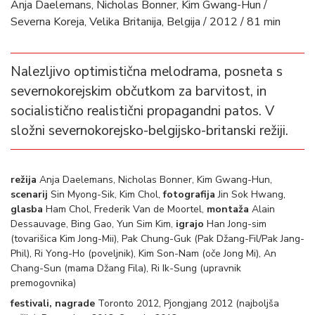
Anja Daelemans, Nicholas Bonner, Kim Gwang-Hun /
Severna Koreja, Velika Britanija, Belgija / 2012 / 81 min
Nalezljivo optimistična melodrama, posneta s
severnokorejskim občutkom za barvitost, in
socialistično realistični propagandni patos. V
složni severnokorejsko-belgijsko-britanski režiji.
režija
Anja Daelemans, Nicholas Bonner, Kim Gwang-Hun,
scenarij
Sin Myong-Sik, Kim Chol,
fotografija
Jin Sok Hwang,
glasba
Ham Chol, Frederik Van de Moortel,
montaža
Alain
Dessauvage, Bing Gao, Yun Sim Kim,
igrajo
Han Jong-sim
(tovarišica Kim Jong-Mii), Pak Chung-Guk (Pak Džang-Fil/Pak Jang-
Phil), Ri Yong-Ho (poveljnik), Kim Son-Nam (oče Jong Mi), An
Chang-Sun (mama Džang Fila), Ri Ik-Sung (upravnik
premogovnika)
festivali, nagrade
Toronto 2012, Pjongjang 2012 (najboljša