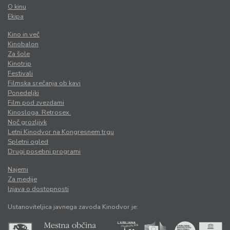
O kinu
Ekipa
Kino in več
Kinobalon
Za šole
Kinotrip
Festivali
Filmska srečanja ob kavi
Ponedeljki
Film pod zvezdami
Kinosloga. Retrosex.
Noč grozljivk
Letni Kinodvor na Kongresnem trgu
Spletni ogled
Drugi posebni programi
Najemi
Za medije
Izjava o dostopnosti
Ustanoviteljica javnega zavoda Kinodvor je: