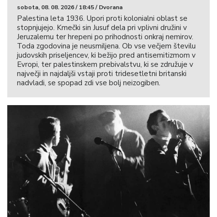
sobota, 08. 08. 2026 / 18:45 / Dvorana
Palestina leta 1936. Upori proti kolonialni oblast se
stopnjujejo. Kmečki sin Jusuf dela pri vplivni družini v
Jeruzalemu ter hrepeni po prihodnosti onkraj nemirov.
Toda zgodovina je neusmiljena. Ob vse večjem številu
judovskih priseljencev, ki bežijo pred antisemitizmom v
Evropi, ter palestinskem prebivalstvu, ki se združuje v
največji in najdaljši vstaji proti tridesetletni britanski
nadvladi, se spopad zdi vse bolj neizogiben.