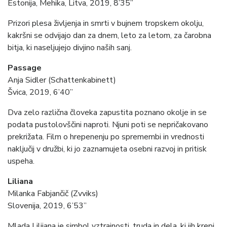
Estonija, Mehika, Litva, 2019, 8’35”
Prizori plesa življenja in smrti v bujnem tropskem okolju,
kakršni se odvijajo dan za dnem, leto za letom, za čarobna
bitja, ki naseljujejo divjino naših sanj.
Passage
Anja Sidler (Schattenkabinett)
Švica, 2019, 6’40”
Dva zelo različna človeka zapustita poznano okolje in se
podata pustolovščini naproti. Njuni poti se nepričakovano
prekrižata. Film o hrepenenju po spremembi in vrednosti
naključij v družbi, ki jo zaznamujeta osebni razvoj in pritisk
uspeha.
Liliana
Milanka Fabjančič (Zvviks)
Slovenija, 2019, 6’53”
Mlada Lilijana je simbol vztrajnosti, truda in dela, ki jih krepi