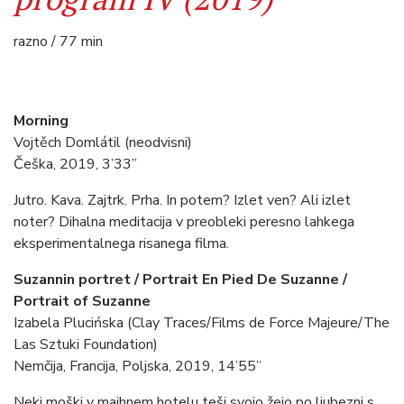
razno / 77 min
Morning
Vojtěch Domlátil (neodvisni)
Češka, 2019, 3’33”
Jutro. Kava. Zajtrk. Prha. In potem? Izlet ven? Ali izlet
noter? Dihalna meditacija v preobleki peresno lahkega
eksperimentalnega risanega filma.
Suzannin portret / Portrait En Pied De Suzanne /
Portrait of Suzanne
Izabela Plucińska (Clay Traces/Films de Force Majeure/The
Las Sztuki Foundation)
Nemčija, Francija, Poljska, 2019, 14’55”
Neki moški v majhnem hotelu teši svojo žejo po ljubezni s