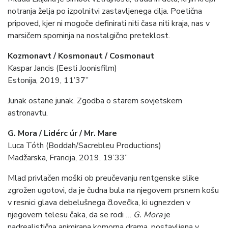
notranja želja po izpolnitvi zastavljenega cilja. Poetična
pripoved, kjer ni mogoče definirati niti časa niti kraja, nas v
marsičem spominja na nostalgično preteklost.
Kozmonavt / Kosmonaut / Cosmonaut
Kaspar Jancis (Eesti Joonisfilm)
Estonija, 2019, 11’37”
Junak ostane junak. Zgodba o starem sovjetskem
astronavtu.
G. Mora / Lidérc úr /
Mr. Mare
Luca Tóth (Boddah/Sacrebleu Productions)
Madžarska, Francija, 2019, 19’33”
Mlad privlačen moški ob preučevanju rentgenske slike
zgrožen ugotovi, da je čudna bula na njegovem prsnem košu
v resnici glava debelušnega človečka, ki ugnezden v
njegovem telesu čaka, da se rodi …
G. Mora
je
nadrealistična animirana komorna drama, postavljena v