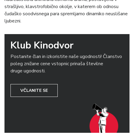
strašljivo, klavstrofobično okolje, v katerem ob odnosu
čudaško soodvisnega para spremljamo dinamiko neuslišane
ljubezni.
Klub Kinodvor
Postanite član in izkoristite naše ugodnosti! Članstvo
poleg znižane cene vstopnic prinaša številne
druge ugodnosti.
VČLANITE SE