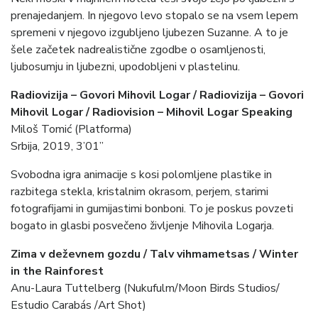
prenajedanjem. In njegovo levo stopalo se na vsem lepem
spremeni v njegovo izgubljeno ljubezen Suzanne. A to je
šele začetek nadrealistične zgodbe o osamljenosti,
ljubosumju in ljubezni, upodobljeni v plastelinu.
Radiovizija – Govori Mihovil Logar / Radiovizija – Govori
Mihovil Logar /
Radiovision – Mihovil Logar Speaking
Miloš Tomić (Platforma)
Srbija, 2019, 3’01”
Svobodna igra animacije s kosi polomljene plastike in
razbitega stekla, kristalnim okrasom, perjem, starimi
fotografijami in gumijastimi bonboni. To je poskus povzeti
bogato in glasbi posvečeno življenje Mihovila Logarja.
Zima v deževnem gozdu / Talv vihmametsas /
Winter
in the Rainforest
Anu-Laura Tuttelberg (Nukufulm/Moon Birds Studios/
Estudio Carabás /Art Shot)