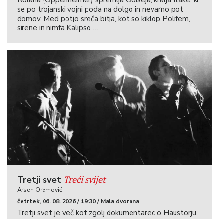
Nolana (Oppenheimer) spremlja Odiseja, kralja Itake, ki
se po trojanski vojni poda na dolgo in nevarno pot
domov. Med potjo sreča bitja, kot so kiklop Polifem,
sirene in nimfa Kalipso …
Treći svijet
Tretji svet
Arsen Oremović
četrtek, 06. 08. 2026 / 19:30 / Mala dvorana
Tretji svet je več kot zgolj dokumentarec o Haustorju,