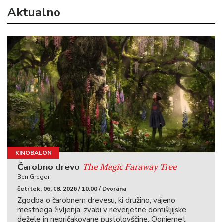
Aktualno
KINOBALON
The Magic Faraway Tree
Čarobno drevo
Ben Gregor
četrtek, 06. 08. 2026 / 10:00 / Dvorana
Zgodba o čarobnem drevesu, ki družino, vajeno
mestnega življenja, zvabi v neverjetne domišljijske
dežele in nepričakovane pustolovščine. Ognjemet