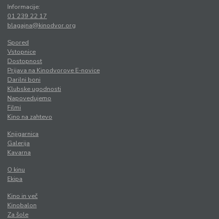
Informacije:
01 239 22 17
blagajna@kinodvor.org
Spored
Vstopnice
Dostopnost
Prijava na Kinodvorove E-novice
Darilni boni
Klubske ugodnosti
Napovedujemo
Filmi
Kino na zahtevo
Knjigarnica
Galerija
Kavarna
O kinu
Ekipa
Kino in več
Kinobalon
Za šole