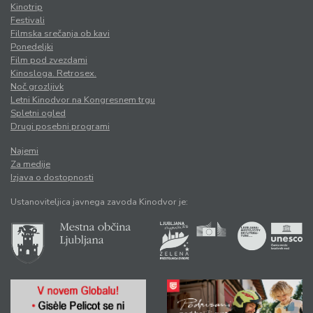
Kinotrip
Festivali
Filmska srečanja ob kavi
Ponedeljki
Film pod zvezdami
Kinosloga. Retrosex.
Noč grozljivk
Letni Kinodvor na Kongresnem trgu
Spletni ogled
Drugi posebni programi
Najemi
Za medije
Izjava o dostopnosti
Ustanoviteljica javnega zavoda Kinodvor je: