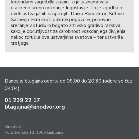
legendarni zagrebški skupini, ki je zaznamovala
glasbeno sceno nekdanje Jugoslavije. To je zgodba o
dveh ustvarjalnih nasprotjih: Darku Rundeku in Srđanu
Sacherju. Film skozi odkrite pogovore, ponovno
srečanje v studiu in bogato arhivsko gradivo razkriva,
kako je občutljivost za čarobnost vsakdanjega življenja
nekoč združila dva ustvarjalna svetova – ter ustvarila
tretjega.
Danes je blagajna odprta od 09:00 do 20:30
(odpre se čez
04:04).
01 239 22 17
blagajna@kinodvor.org
Kinodvor
Kolodvorska 13, 1000 Ljubljana