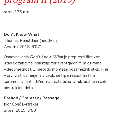
razno / 76 min
Don’t Know What
Thomas Renoldner (neodvisni)
Avstrija, 2018, 8’07”
Osnovna ideja
Don’t Know What
je preplesti film kot
izdelek zabavne industrije ter avantgardni film oziroma
videoumetnost. Z metodo montaže posameznih sličic, ki je
v prvi vrsti usmerjena v zvok, se hiperrealistični film
spremeni v fantastično, nadrealistično, strukturalno in celo
abstraktno delo.
Prehod / Prelazak / Passage
Igor Ćorić (Artrake)
Srbija, 2019, 6’50”