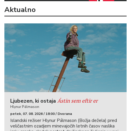
Aktualno
Ástin sem eftir er
Ljubezen, ki ostaja
Hlynur Pálmason
petek, 07. 08. 2026 / 18:00 / Dvorana
Islandski režiser Hlynur Pálmason (Božja dežela) pred
veličastnim ozadjem minevajočih letnih časov naslika