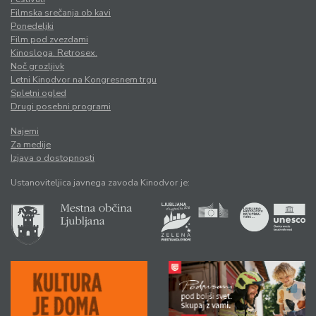
Filmska srečanja ob kavi
Ponedeljki
Film pod zvezdami
Kinosloga. Retrosex.
Noč grozljivk
Letni Kinodvor na Kongresnem trgu
Spletni ogled
Drugi posebni programi
Najemi
Za medije
Izjava o dostopnosti
Ustanoviteljica javnega zavoda Kinodvor je: