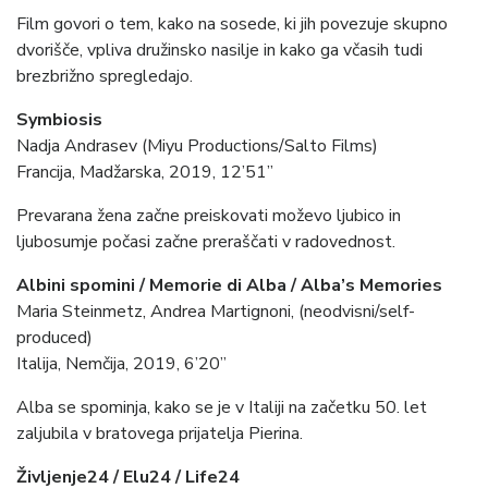
Film govori o tem, kako na sosede, ki jih povezuje skupno
dvorišče, vpliva družinsko nasilje in kako ga včasih tudi
brezbrižno spregledajo.
Symbiosis
Nadja Andrasev (Miyu Productions/Salto Films)
Francija, Madžarska, 2019, 12’51”
Prevarana žena začne preiskovati moževo ljubico in
ljubosumje počasi začne preraščati v radovednost.
Albini spomini / Memorie di Alba / Alba’s Memories
Maria Steinmetz, Andrea Martignoni, (neodvisni/self-
produced)
Italija, Nemčija, 2019, 6’20”
Alba se spominja, kako se je v Italiji na začetku 50. let
zaljubila v bratovega prijatelja Pierina.
Življenje24 / Elu24 / Life24