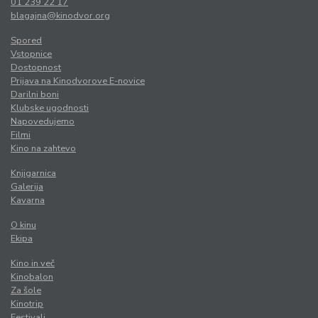
01 239 22 17
blagajna@kinodvor.org
Spored
Vstopnice
Dostopnost
Prijava na Kinodvorove E-novice
Darilni boni
Klubske ugodnosti
Napovedujemo
Filmi
Kino na zahtevo
Knjigarnica
Galerija
Kavarna
O kinu
Ekipa
Kino in več
Kinobalon
Za šole
Kinotrip
Festivali