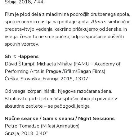
Srbija, 2018, 7’44”
Film je plod dela z mladimi na področjih družbenega spola,
spolnih norm in nasilja na podlagi spola.
Alma
s simbolično
predstavitvijo vedenja, kakršno pričakujemo od ženske, in
vsega, česar ta ne sme početi, odpira vprašanje dušečih
spolnih vzorcev.
Sh_t Happens
Dávid Štumpf, Michaela Mihályi (FAMU – Academy of
Performing Arts in Prague /Bfilm/Bagan Films)
Češka, Slovaška, Francija, 2019, 13’07”
Od vsega izčrpani hišnik. Njegova razočarana žena.
Strahovito potrt jelen. Vsesplošni obup jih privede v
absurdne zaplete – se pač zgodi, jebiga.
Nočne seanse / Gamis seansi / Night Sessions
Petre Tomadze (Mifasi Animation)
Gruzija, 2019, 3’40”