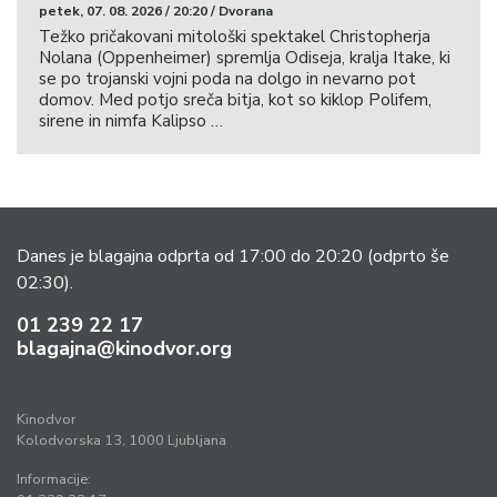
petek, 07. 08. 2026 / 20:20 / Dvorana
Težko pričakovani mitološki spektakel Christopherja
Nolana (Oppenheimer) spremlja Odiseja, kralja Itake, ki
se po trojanski vojni poda na dolgo in nevarno pot
domov. Med potjo sreča bitja, kot so kiklop Polifem,
sirene in nimfa Kalipso …
Danes je blagajna odprta od 17:00 do 20:20
(odprto še
02:30).
01 239 22 17
blagajna@kinodvor.org
Kinodvor
Kolodvorska 13, 1000 Ljubljana
Informacije: