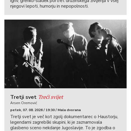
igriv, grenko-sladek portret družinskega življenja v vsej
njegovi lepoti, humorju in nepopolnosti.
Treći svijet
Tretji svet
Arsen Oremović
petek, 07. 08. 2026 / 19:30 / Mala dvorana
Tretji svet je več kot zgolj dokumentarec o Haustorju,
legendarni zagrebški skupini, ki je zaznamovala
glasbeno sceno nekdanje Jugoslavije. To je zgodba o