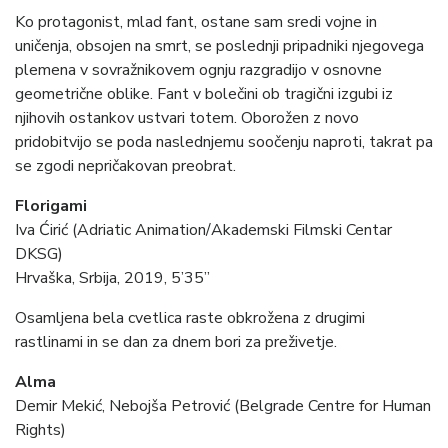
Ko protagonist, mlad fant, ostane sam sredi vojne in
uničenja, obsojen na smrt, se poslednji pripadniki njegovega
plemena v sovražnikovem ognju razgradijo v osnovne
geometrične oblike. Fant v bolečini ob tragični izgubi iz
njihovih ostankov ustvari totem. Oborožen z novo
pridobitvijo se poda naslednjemu soočenju naproti, takrat pa
se zgodi nepričakovan preobrat.
Florigami
Iva Ćirić (Adriatic Animation/Akademski Filmski Centar
DKSG)
Hrvaška, Srbija, 2019, 5’35”
Osamljena bela cvetlica raste obkrožena z drugimi
rastlinami in se dan za dnem bori za preživetje.
Alma
Demir Mekić, Nebojša Petrović (Belgrade Centre for Human
Rights)