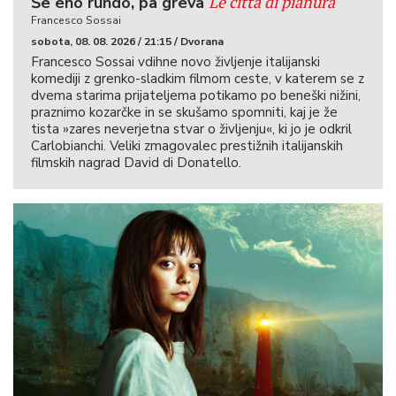
Le città di pianura
Še eno rundo, pa greva
Francesco Sossai
sobota, 08. 08. 2026 / 21:15 / Dvorana
Francesco Sossai vdihne novo življenje italijanski
komediji z grenko-sladkim filmom ceste, v katerem se z
dvema starima prijateljema potikamo po beneški nižini,
praznimo kozarčke in se skušamo spomniti, kaj je že
tista »zares neverjetna stvar o življenju«, ki jo je odkril
Carlobianchi. Veliki zmagovalec prestižnih italijanskih
filmskih nagrad David di Donatello.