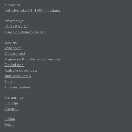
Kinodvor
Kolodvorska 13, 1000 Ljubljana
Informacije:
01 239 22 17
blagajna@kinodvor.org
Spored
Vstopnice
Dostopnost
Prijava na Kinodvorove E-novice
Darilni boni
Klubske ugodnosti
Napovedujemo
Filmi
Kino na zahtevo
Knjigarnica
Galerija
Kavarna
O kinu
Ekipa