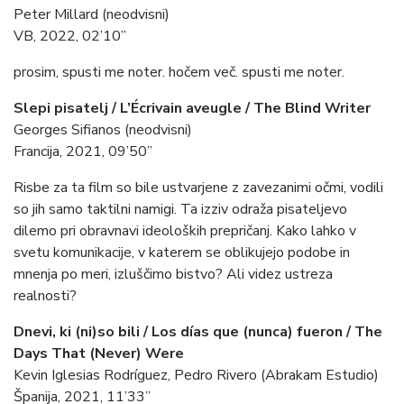
Peter Millard (neodvisni)
VB, 2022, 02’10”
prosim, spusti me noter. hočem več. spusti me noter.
Slepi pisatelj / L’Écrivain aveugle / The Blind Writer
Georges Sifianos (neodvisni)
Francija, 2021, 09’50”
Risbe za ta film so bile ustvarjene z zavezanimi očmi, vodili
so jih samo taktilni namigi. Ta izziv odraža pisateljevo
dilemo pri obravnavi ideoloških prepričanj. Kako lahko v
svetu komunikacije, v katerem se oblikujejo podobe in
mnenja po meri, izluščimo bistvo? Ali videz ustreza
realnosti?
Dnevi, ki (ni)so bili / Los días que (nunca) fueron /
The
Days That (Never) Were
Kevin Iglesias Rodríguez, Pedro Rivero (Abrakam Estudio)
Španija, 2021, 11’33”