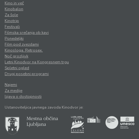
Kino in več
Kinobalon
Za šole
Kinotrip
Festivali
Filmska srečanja ob kavi
Ponedeljki
Film pod zvezdami
Kinosloga. Retrosex.
Noč grozljivk
Letni Kinodvor na Kongresnem trgu
Spletni ogled
Drugi posebni programi
Najemi
Za medije
Izjava o dostopnosti
Ustanoviteljica javnega zavoda Kinodvor je: