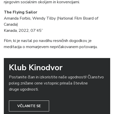
njegovim socialnim okoljem in konvencijami.
The Flying Sailor
Amanda Forbis, Wendy Tilby (National Film Board of
Canada)
Kanada, 2022, 07’45”
Film, ki je nastal po navdihu resničnih dogodkov, je
meditacija o mornarjevem nepričakovanem potovanju.
Klub Kinodvor
Postanite član in izkoristite naše ugodnosti! Članstvo
poleg znižane cene vstopnic prinaša številne
druge ugodnosti.
VČLANITE SE