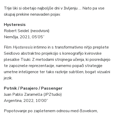
Trije liki si obetajo najboljše dni v življenju … Nato pa vse
skupaj prekine nenavaden pojav.
Hysteresis
Robert Seidel (neodvisni)
Nemčija, 2021, 05’05”
Film
Hysteresis
intimno in s transformativno nitjo preplete
Seidlovo abstraktno projekcijo s koreografijo kvirovske
plesalke Tsuki. Z metodami strojnega učenja, ki posredujejo
te zapoznele reprezentacije, namerno popači strategije
umetne inteligence ter tako razkrije subtilen, bogat vizualni
jezik.
Potnik / Pasajero / Passenger
Juan Pablo Zaramella (JPZtudio)
Argentina, 2022, 10’00”
Popotovanje po zapletenem odnosu med človekom,