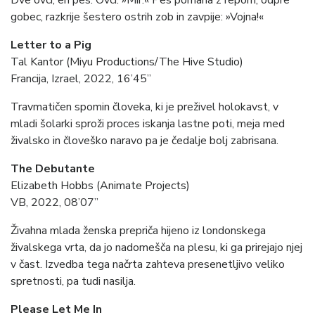
Dve ovci, en pes. Ovci: »Mir.« Pes pomaha z repom, odpre
gobec, razkrije šestero ostrih zob in zavpije: »Vojna!«
Letter to a Pig
Tal Kantor (Miyu Productions/The Hive Studio)
Francija, Izrael, 2022, 16’45”
Travmatičen spomin človeka, ki je preživel holokavst, v
mladi šolarki sproži proces iskanja lastne poti, meja med
živalsko in človeško naravo pa je čedalje bolj zabrisana.
The Debutante
Elizabeth Hobbs (Animate Projects)
VB, 2022, 08’07”
Živahna mlada ženska prepriča hijeno iz londonskega
živalskega vrta, da jo nadomešča na plesu, ki ga prirejajo njej
v čast. Izvedba tega načrta zahteva presenetljivo veliko
spretnosti, pa tudi nasilja.
Please Let Me In