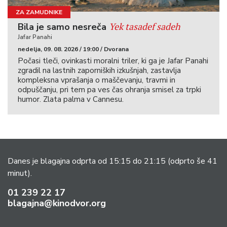
ZA ZAMUDNIKE
Yek tasadef sadeh
Bila je samo nesreča
Jafar Panahi
nedelja, 09. 08. 2026 / 19:00 / Dvorana
Počasi tleči, ovinkasti moralni triler, ki ga je Jafar Panahi
zgradil na lastnih zaporniških izkušnjah, zastavlja
kompleksna vprašanja o maščevanju, travmi in
odpuščanju, pri tem pa ves čas ohranja smisel za trpki
humor. Zlata palma v Cannesu.
Danes je blagajna odprta od 15:15 do 21:15
(odprto še 41
minut).
01 239 22 17
blagajna@kinodvor.org