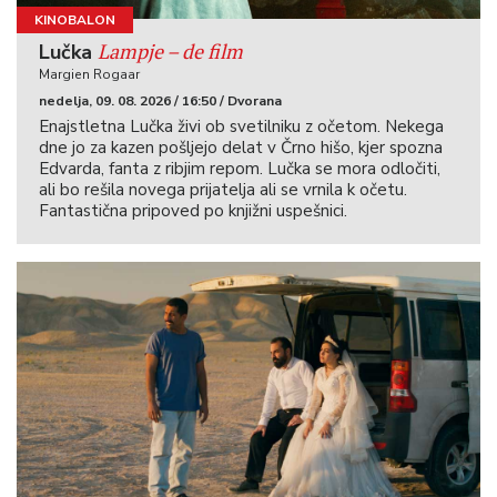
KINOBALON
Lampje – de film
Lučka
Margien Rogaar
nedelja, 09. 08. 2026 / 16:50 / Dvorana
Enajstletna Lučka živi ob svetilniku z očetom. Nekega
dne jo za kazen pošljejo delat v Črno hišo, kjer spozna
Edvarda, fanta z ribjim repom. Lučka se mora odločiti,
ali bo rešila novega prijatelja ali se vrnila k očetu.
Fantastična pripoved po knjižni uspešnici.