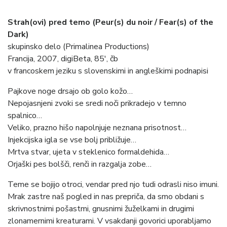
Strah(ovi) pred temo (Peur(s) du noir / Fear(s) of the
Dark)
skupinsko delo (Primalinea Productions)
Francija, 2007, digiBeta, 85′, čb
v francoskem jeziku s slovenskimi in angleškimi podnapisi
Pajkove noge drsajo ob golo kožo…
Nepojasnjeni zvoki se sredi noči prikradejo v temno
spalnico…
Veliko, prazno hišo napolnjuje neznana prisotnost…
Injekcijska igla se vse bolj približuje…
Mrtva stvar, ujeta v steklenico formaldehida…
Orjaški pes bolšči, renči in razgalja zobe…
Teme se bojijo otroci, vendar pred njo tudi odrasli niso imuni.
Mrak zastre naš pogled in nas prepriča, da smo obdani s
skrivnostnimi pošastmi, gnusnimi žuželkami in drugimi
zlonamernimi kreaturami. V vsakdanji govorici uporabljamo