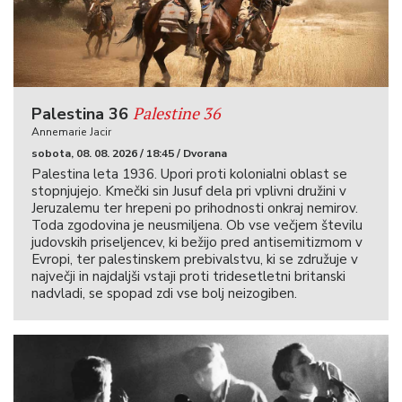
Palestine 36
Palestina 36
Annemarie Jacir
sobota, 08. 08. 2026 / 18:45 / Dvorana
Palestina leta 1936. Upori proti kolonialni oblast se
stopnjujejo. Kmečki sin Jusuf dela pri vplivni družini v
Jeruzalemu ter hrepeni po prihodnosti onkraj nemirov.
Toda zgodovina je neusmiljena. Ob vse večjem številu
judovskih priseljencev, ki bežijo pred antisemitizmom v
Evropi, ter palestinskem prebivalstvu, ki se združuje v
največji in najdaljši vstaji proti tridesetletni britanski
nadvladi, se spopad zdi vse bolj neizogiben.