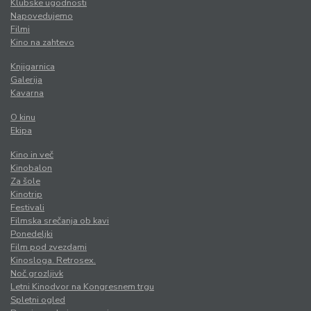
Klubske ugodnosti
Napovedujemo
Filmi
Kino na zahtevo
Knjigarnica
Galerija
Kavarna
O kinu
Ekipa
Kino in več
Kinobalon
Za šole
Kinotrip
Festivali
Filmska srečanja ob kavi
Ponedeljki
Film pod zvezdami
Kinosloga. Retrosex.
Noč grozljivk
Letni Kinodvor na Kongresnem trgu
Spletni ogled