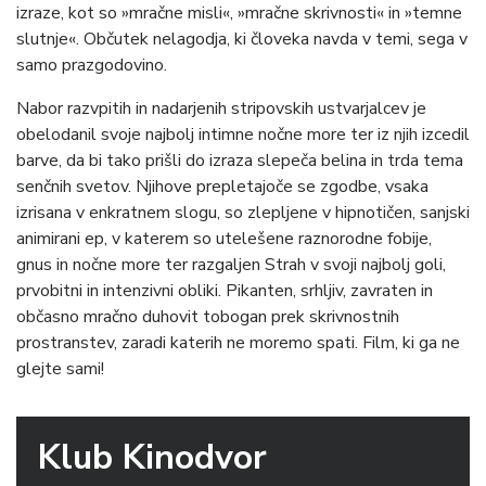
izraze, kot so »mračne misli«, »mračne skrivnosti« in »temne
slutnje«. Občutek nelagodja, ki človeka navda v temi, sega v
samo prazgodovino.
Nabor razvpitih in nadarjenih stripovskih ustvarjalcev je
obelodanil svoje najbolj intimne nočne more ter iz njih izcedil
barve, da bi tako prišli do izraza slepeča belina in trda tema
senčnih svetov. Njihove prepletajoče se zgodbe, vsaka
izrisana v enkratnem slogu, so zlepljene v hipnotičen, sanjski
animirani ep, v katerem so utelešene raznorodne fobije,
gnus in nočne more ter razgaljen Strah v svoji najbolj goli,
prvobitni in intenzivni obliki. Pikanten, srhljiv, zavraten in
občasno mračno duhovit tobogan prek skrivnostnih
prostranstev, zaradi katerih ne moremo spati. Film, ki ga ne
glejte sami!
Klub Kinodvor