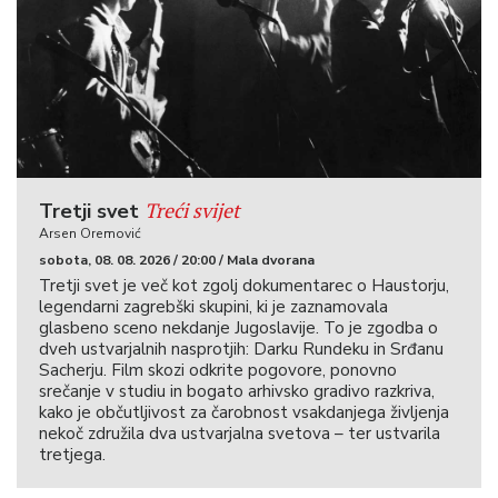
Treći svijet
Tretji svet
Arsen Oremović
sobota, 08. 08. 2026 / 20:00 / Mala dvorana
Tretji svet je več kot zgolj dokumentarec o Haustorju,
legendarni zagrebški skupini, ki je zaznamovala
glasbeno sceno nekdanje Jugoslavije. To je zgodba o
dveh ustvarjalnih nasprotjih: Darku Rundeku in Srđanu
Sacherju. Film skozi odkrite pogovore, ponovno
srečanje v studiu in bogato arhivsko gradivo razkriva,
kako je občutljivost za čarobnost vsakdanjega življenja
nekoč združila dva ustvarjalna svetova – ter ustvarila
tretjega.