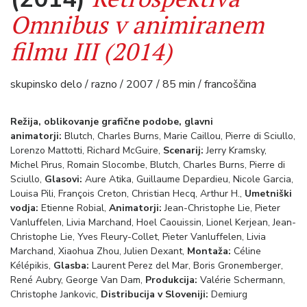
Omnibus v animiranem
filmu III (2014)
skupinsko delo / razno / 2007 / 85 min / francoščina
Režija, oblikovanje grafične podobe, glavni
animatorji:
Blutch, Charles Burns, Marie Caillou, Pierre di Sciullo,
Lorenzo Mattotti, Richard McGuire,
Scenarij:
Jerry Kramsky,
Michel Pirus, Romain Slocombe, Blutch, Charles Burns, Pierre di
Sciullo,
Glasovi:
Aure Atika, Guillaume Depardieu, Nicole Garcia,
Louisa Pili, François Creton, Christian Hecq, Arthur H.,
Umetniški
vodja:
Etienne Robial,
Animatorji:
Jean-Christophe Lie, Pieter
Vanluffelen, Livia Marchand, Hoel Caouissin, Lionel Kerjean, Jean-
Christophe Lie, Yves Fleury-Collet, Pieter Vanluffelen, Livia
Marchand, Xiaohua Zhou, Julien Dexant,
Montaža:
Céline
Kélépikis,
Glasba:
Laurent Perez del Mar, Boris Gronemberger,
René Aubry, George Van Dam
,
Produkcija:
Valérie Schermann,
Christophe Jankovic
,
Distribucija v Sloveniji:
Demiurg