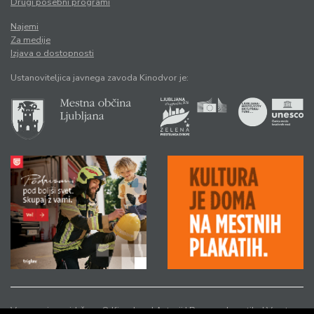
Drugi posebni programi
Najemi
Za medije
Izjava o dostopnosti
Ustanoviteljica javnega zavoda Kinodvor je:
Vse pravice pridržane © Kinodvor |
Avtorji
|
Pravno obvestilo
|
Varstvo