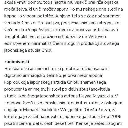
skuša vrniti domov, toda načrte mu vsakič prekriža orjaška
rdeča želva, ki uniči možev splav. Ko mu nekega dne sledi na
kopno, jo v besu potolče. A njeno telo se čez noč spremeni
v mlado žensko. Presunljiva, poetična animirana alegorija o
večnem kroženju življenja, človekovi povezanosti z naravo
ter globokih vezeh družine in ljubezni v de Witovem
edinstvenem minimalističnem slogu in produkciji slovitega
japonskega studia Ghibli.
zanimivosti
Brezdialoški animirani film, ki prepleta ročno risano in
digitalno animacijsko tehniko, je prva mednarodna
koprodukcija japonskega studia Ghibli, znamenitega
producenta animejev, ki slovi po delih soustanovitelja
studia, ikoničnega japonskega avtorja Hayaa Miyazakija. V
Londonu živeči nizozemski animator in ilustrator, z oskarjem
nagrajeni Michaël Dudok de Wit, je film
Rdeča želva
, za
katerega je začel na povabilo japonskega studia leta 2006
pisati scenarij, delal celih deset let. Ker se je želel »izogniti