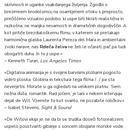
skrivnosti in uganke vsakdanjega življenja. Zgodbi o
brezimnem brodolomcu na osamljenem otoku s preprosto,
prečiščeno vizualno podobo, ki uspe biti hkrati realistična in
razkošna, ne manjka nevarnosti in dramatičnih dogodivščin. A
kot pritiče brezdialoškemu filmu, v katerem se pretakajo
harmonična glasba Laurenta Pereza del Mara in ambientalni
zvoki narave, nas
Rdeča želva
ne želi le očarati, pač pa tudi
obogatiti duha. In to ji uspe.«
– Kenneth Turan,
Los Angeles Times
»Digitalna animacija je s svojimi barvnimi plohami pogosto
videti ploska. Globina in tekstura tega filma /…/ pa sta
neverjetni. Morate si ga ogledati na velikem platnu. ‘Sem
nežna duša, romantik. Rad jočem,’ je lani v nekem intervjuju
dejal de Wit. Vzemite to kot svarilo, ne pozabite robčkov.«
– Isabel Stevens,
Sight & Sound
»De Witovi ekipi je, ne da bi se trudila doseči fotorealizem,
uspelo poustvariti gibanje s soncem obsijane morske vode,