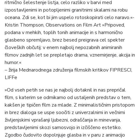
ritmično šelestenje listja, celo razliko v barvi med
izpostavljenimi in potopljenimi granitnimi skalami na robu
oceana. Zdi se, kot bi jim uspelo rotoskopirati celo naravo.«-
Kristin Thompson, Observations on Film Art »Pripoved,
podana v mehkih, toplih tonih animacije in s harmonično
glasbeno spremljavo, brez besed preigrava cel spekter
človeških občutij: v enem najbolj nepozabnih animiranih
filmov zadnjih let se prepletajo drama, vznemirjenje, akcija in
humor.«
– žirija Mednarodnega združenja filmskih kritikov FIPRESCI,
LIFFe
»Od vseh petih se nas je najbolj dotaknil in nas prepričal
film, s katerim se odmikamo od ustaljenih predstav o tem,
kakšen je tipičen film za mlade. Z minimalističnim pristopom
in brez dialoga se uspe soočiti z univerzalnimi in večnimi
življenjskimi vprašanji ljubezni, odraščanja in minevanja,
predstavljenimi skozi samosvojo in izčiščeno estetiko.
Zgodbo čudovito dopolnjuje glasba in v paru z animacijo