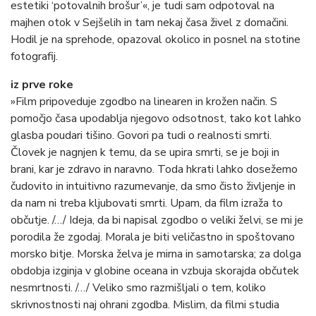
estetiki ‘potovalnih brošur’«, je tudi sam odpotoval na
majhen otok v Sejšelih in tam nekaj časa živel z domačini.
Hodil je na sprehode, opazoval okolico in posnel na stotine
fotografij.
iz prve roke
»Film pripoveduje zgodbo na linearen in krožen način. S
pomočjo časa upodablja njegovo odsotnost, tako kot lahko
glasba poudari tišino. Govori pa tudi o realnosti smrti.
Človek je nagnjen k temu, da se upira smrti, se je boji in
brani, kar je zdravo in naravno. Toda hkrati lahko dosežemo
čudovito in intuitivno razumevanje, da smo čisto življenje in
da nam ni treba kljubovati smrti. Upam, da film izraža to
občutje. /…/ Ideja, da bi napisal zgodbo o veliki želvi, se mi je
porodila že zgodaj. Morala je biti veličastno in spoštovano
morsko bitje. Morska želva je mirna in samotarska; za dolga
obdobja izginja v globine oceana in vzbuja skorajda občutek
nesmrtnosti. /…/ Veliko smo razmišljali o tem, koliko
skrivnostnosti naj ohrani zgodba. Mislim, da filmi studia