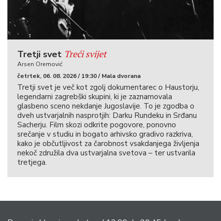
Treći svijet
Tretji svet
Arsen Oremović
četrtek, 06. 08. 2026 / 19:30 / Mala dvorana
Tretji svet je več kot zgolj dokumentarec o Haustorju,
legendarni zagrebški skupini, ki je zaznamovala
glasbeno sceno nekdanje Jugoslavije. To je zgodba o
dveh ustvarjalnih nasprotjih: Darku Rundeku in Srđanu
Sacherju. Film skozi odkrite pogovore, ponovno
srečanje v studiu in bogato arhivsko gradivo razkriva,
kako je občutljivost za čarobnost vsakdanjega življenja
nekoč združila dva ustvarjalna svetova – ter ustvarila
tretjega.