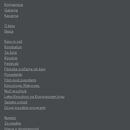
Knjigarnica
Galerija
Kavarna
O kinu
Ekipa
Kino in več
Kinobalon
Za šole
Kinotrip
Festivali
Filmska srečanja ob kavi
Ponedeljki
Film pod zvezdami
Kinosloga. Retrosex.
Noč grozljivk
Letni Kinodvor na Kongresnem trgu
Spletni ogled
Drugi posebni programi
Najemi
Za medije
Izjava o dostopnosti