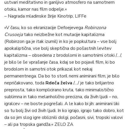
ustvari meditativno in ganljivo atmosfero na samotnem
otoku, kamor nas film odpelje.«
– Nagrada mladinske žirije Kinotrip, LIFFe
»V času, ko so ekranizacije Defoejevega
Robinzona
Crusoeja
tako neizbežne kot mutacije kapitalizma
(Robinzon ga je itak izumil) in ko je popkultura – vse bolj
apokaliptična, vse bolj skeptična do pošastnih levitev
kapitalizma – obsedena z brodolomi in samotnimi otoki /…/,
je bilo le še vprašanje časa, kdaj se bo pojavil film, ki bo
brodolom in samotni otok prikazal kot nekaj
permanentnega. Da bo to storil nemi animirani film, je bilo
nepričakovano, toda
Rdeča želva
/…/ je tako briljantno
preprosta, tako komplicirano kruta, tako minimalistično
sublimna in tako melanholično precizna, da živih ljudi – no,
igralcev – ne boste pogrešali. A le kako bi jih: animirani liki
so tu bolj živi od živih ljudi. In ko igrajo, igrajo tako dobro, kot
da so jim slog igre obliznili dolgi, počasni, sivi, tropski valovi
– ali pa tropska gandža.« ZELO ZA