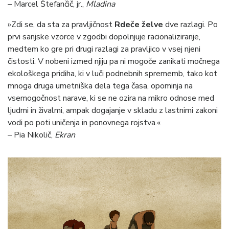
– Marcel Štefančič, jr.,
Mladina
»Zdi se, da sta za pravljičnost
Rdeče želve
dve razlagi. Po
prvi sanjske vzorce v zgodbi dopolnjuje racionaliziranje,
medtem ko gre pri drugi razlagi za pravljico v vsej njeni
čistosti. V nobeni izmed njiju pa ni mogoče zanikati močnega
ekološkega pridiha, ki v luči podnebnih sprememb, tako kot
mnoga druga umetniška dela tega časa, opominja na
vsemogočnost narave, ki se ne ozira na mikro odnose med
ljudmi in živalmi, ampak dogajanje v skladu z lastnimi zakoni
vodi po poti uničenja in ponovnega rojstva.«
– Pia Nikolič,
Ekran