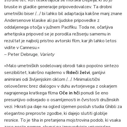
stotine let. Kot lesketajoča se morska črepinja, ki so jo
brusile in gladile generacije pripovedovalcev. Ta drobni
umetniški biser /…/ bi lahko bil adaptacija kakšne manj znane
Andersenove klasike ali pa ljudske pripovedke z
oddaljenega otočja v južnem Pacifiku. Toda ne, očarljiva
arhetipska pripoved se je porodila režiserju samemu in
rezultat je najbolj pristno avtorski film, kar jih lahko letos
vidite v Cannesu.«
– Peter Debruge,
Variety
»Malo umetniških sodelovanj obrodi tako popolno sintezo
senzibilitet, kakršno najdemo v
Rdeči želvi
, ganljivi
animirani odi življenjskim ciklom /…/. Minimalistični
celovečerec brez dialogov v duhu avtorjevega z oskarjem
nagrajenega kratkega filma
Oče in hči
ponudi še eno
presunljivo odisejado o osamljenosti in čvrstosti družinskih
vezi. Hkrati pa daje na ogled izjemen posluh studia Ghibli za
elegantno preproste zgodbe, ki dajejo slutiti globlje
resnice. To je tiha in pretanjena mojstrovina podob, ki vsaka