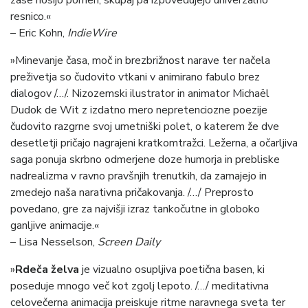
zase nosijo pomen, skupaj pa izpovedujejo univerzalno
resnico.«
– Eric Kohn,
IndieWire
»Minevanje časa, moč in brezbrižnost narave ter načela
preživetja so čudovito vtkani v animirano fabulo brez
dialogov /…/. Nizozemski ilustrator in animator Michaël
Dudok de Wit z izdatno mero nepretenciozne poezije
čudovito razgrne svoj umetniški polet, o katerem že dve
desetletji pričajo nagrajeni kratkomtražci. Ležerna, a očarljiva
saga ponuja skrbno odmerjene doze humorja in prebliske
nadrealizma v ravno pravšnjih trenutkih, da zamajejo in
zmedejo naša narativna pričakovanja. /…/ Preprosto
povedano, gre za najvišji izraz tankočutne in globoko
ganljive animacije.«
– Lisa Nesselson,
Screen Daily
»
Rdeča želva
je vizualno osupljiva poetična basen, ki
poseduje mnogo več kot zgolj lepoto. /…/ meditativna
celovečerna animacija preiskuje ritme naravnega sveta ter