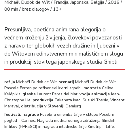
Michaël Dudok de Wit / Francija, Japonska, Belgija / 2016 /
80 min / brez dialogov / 13+
Presunljiva, poetična animirana alegorija o
večnem kroženju življenja, človekovi povezanosti
z naravo ter globokih vezeh družine in ljubezni v
de Witovem edinstvenem minimalističnem slogu
in produkciji slovitega japonskega studia Ghibli.
režija
Michaël Dudok de Wit,
scenarij
Michaël Dudok de Wit,
Pascale Ferran po režiserjevi izvirni zgodbi,
montaža
Céline
Kélépikis,
glasba
Laurent Perez del Mar,
vodja animacije
Jean-
Christophe Lie,
produkcija
Takahata Isao, Suzuki Toshio, Vincent
Maraval,
distribucija v Sloveniji
Demiurg
festivali, nagrade
Posebna omemba žirije v sklopu Posebni
pogled – Cannes. Nagrada mednarodnega združenja filmskih
kritikov (FIPRESCI) in nagrada mladinske žirije Kinotrip – Liffe.