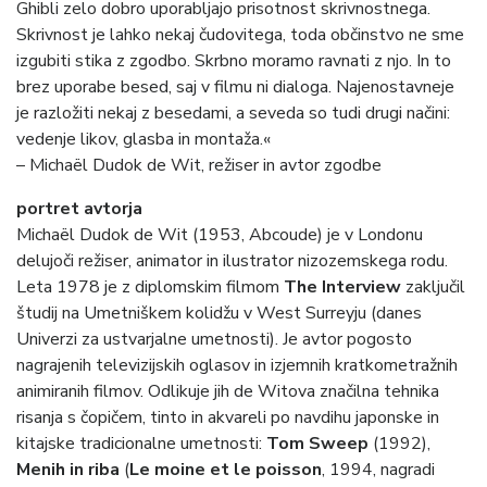
Ghibli zelo dobro uporabljajo prisotnost skrivnostnega.
Skrivnost je lahko nekaj čudovitega, toda občinstvo ne sme
izgubiti stika z zgodbo. Skrbno moramo ravnati z njo. In to
brez uporabe besed, saj v filmu ni dialoga. Najenostavneje
je razložiti nekaj z besedami, a seveda so tudi drugi načini:
vedenje likov, glasba in montaža.«
– Michaël Dudok de Wit, režiser in avtor zgodbe
portret avtorja
Michaël Dudok de Wit (1953, Abcoude) je v Londonu
delujoči režiser, animator in ilustrator nizozemskega rodu.
Leta 1978 je z diplomskim filmom
The Interview
zaključil
študij na Umetniškem kolidžu v West Surreyju (danes
Univerzi za ustvarjalne umetnosti). Je avtor pogosto
nagrajenih televizijskih oglasov in izjemnih kratkometražnih
animiranih filmov. Odlikuje jih de Witova značilna tehnika
risanja s čopičem, tinto in akvareli po navdihu japonske in
kitajske tradicionalne umetnosti:
Tom Sweep
(1992),
Menih in riba
(
Le moine et le poisson
, 1994, nagradi