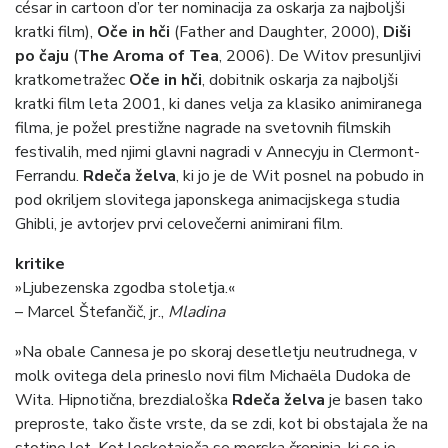
césar in cartoon d’or ter nominacija za oskarja za najboljši
kratki film),
Oče in hči
(Father and Daughter, 2000),
Diši
po čaju
(
The Aroma of Tea
, 2006). De Witov presunljivi
kratkometražec
Oče in hči
, dobitnik oskarja za najboljši
kratki film leta 2001, ki danes velja za klasiko animiranega
filma, je požel prestižne nagrade na svetovnih filmskih
festivalih, med njimi glavni nagradi v Annecyju in Clermont-
Ferrandu.
Rdeča želva
, ki jo je de Wit posnel na pobudo in
pod okriljem slovitega japonskega animacijskega studia
Ghibli, je avtorjev prvi celovečerni animirani film.
kritike
»Ljubezenska zgodba stoletja.«
– Marcel Štefančič, jr.,
Mladina
»Na obale Cannesa je po skoraj desetletju neutrudnega, v
molk ovitega dela prineslo novi film Michaëla Dudoka de
Wita. Hipnotična, brezdialoška
Rdeča želva
je basen tako
preproste, tako čiste vrste, da se zdi, kot bi obstajala že na