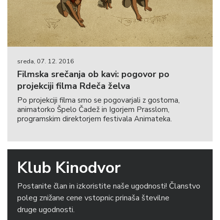
sreda, 07. 12. 2016
Filmska srečanja ob kavi: pogovor po
projekciji filma Rdeča želva
Po projekciji filma smo se pogovarjali z gostoma,
animatorko Špelo Čadež in Igorjem Prasslom,
programskim direktorjem festivala Animateka.
Klub Kinodvor
Postanite član in izkoristite naše ugodnosti! Članstvo
poleg znižane cene vstopnic prinaša številne
druge ugodnosti.