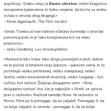
kopičenju.’
Enako velja za
Ravno obratno
, nežen blagoslov
nesojenima ljubimcema, ki trdno verjame, da bosta za vedno
ostala v vesolju drug drugega.«
– Kevin Jagernauth,
The Film Verdict
»Jonás Trueba ustvari nadvse očarljivo komedijo o (morda)
ponovni poroki, ki je tako kompleksna kot na videz
preprosta.«
– Jacky Goldberg,
Les Inrockuptibles
»Razhod bi bilo treba tako dolgo ponavljati in piliti, dokler
ne bi postal ultimativni izraz ljubezni – ljubezen sama. In ta
potrebuje veliko pretiravanj, veliko manipulacij, veliko
teatra, veliko emocionalnih investicij, veliko tveganja – kot
ločitev, kot razhod. Življenju dolgujemo smrt – filmu
dolgujemo razhod. Vse, kar je najboljše v filmih, se spleta
prav iz razhodov. Razhodi naredijo filme. Ni razhodov, ni
filmov. Filmi pa ti pomagajo, da se zaljubiš. Pomagajo ti, da
se bolje zaljubiš. In seveda – pomagajo ti, da se bolje