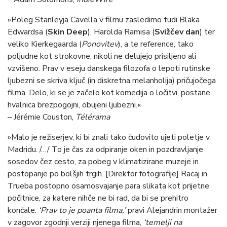
»Poleg Stanleyja Cavella v filmu zasledimo tudi Blaka
Edwardsa (
Skin Deep
), Harolda Ramisa (
Svižčev dan
) ter
veliko Kierkegaarda (
Ponovitev
), a te reference, tako
poljudne kot strokovne, nikoli ne delujejo prisiljeno ali
vzvišeno. Prav v eseju danskega filozofa o lepoti rutinske
ljubezni se skriva ključ (in diskretna melanholija) pričujočega
filma. Delo, ki se je začelo kot komedija o ločitvi, postane
hvalnica brezpogojni, obujeni ljubezni.«
– Jérémie Couston,
Télérama
»Malo je režiserjev, ki bi znali tako čudovito ujeti poletje v
Madridu. /…/ To je čas za odpiranje oken in pozdravljanje
sosedov čez cesto, za pobeg v klimatizirane muzeje in
postopanje po bolšjih trgih. [Direktor fotografije] Racaj in
Trueba postopno osamosvajanje para slikata kot prijetne
počitnice, za katere nihče ne bi rad, da bi se prehitro
končale.
‘Prav to je poanta filma,’
pravi Alejandrin montažer
v zagovor zgodnji verziji njenega filma,
‘temelji na