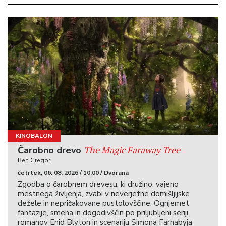
KINOBALON
The Magic Faraway Tree
Čarobno drevo
Ben Gregor
četrtek, 06. 08. 2026 / 10:00 / Dvorana
Zgodba o čarobnem drevesu, ki družino, vajeno
mestnega življenja, zvabi v neverjetne domišljijske
dežele in nepričakovane pustolovščine. Ognjemet
fantazije, smeha in dogodivščin po priljubljeni seriji
romanov Enid Blyton in scenariju Simona Farnabyja