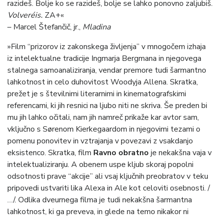
razideš. Bolje ko se razideš, bolje se lahko ponovno zaljubiš.
Volveréis.
ZA+«
– Marcel Štefančič, jr.,
Mladina
»Film “prizorov iz zakonskega življenja” v mnogočem izhaja
iz intelektualne tradicije Ingmarja Bergmana in njegovega
stalnega samoanaliziranja, vendar premore tudi šarmantno
lahkotnost in celo duhovitost Woodyja Allena. Skratka,
prežet je s številnimi literarnimi in kinematografskimi
referencami, ki jih resnici na ljubo niti ne skriva. Še preden bi
mu jih lahko očitali, nam jih namreč prikaže kar avtor sam,
vključno s Sørenom Kierkegaardom in njegovimi tezami o
pomenu ponovitev in vztrajanja v povezavi z vsakdanjo
eksistenco. Skratka, film
Ravno obratno
je nekakšna vaja v
intelektualiziranju. A obenem uspe kljub skoraj popolni
odsotnosti prave “akcije” ali vsaj ključnih preobratov v teku
pripovedi ustvariti lika Alexa in Ale kot celoviti osebnosti. /
…/. Odlika dveurnega filma je tudi nekakšna šarmantna
lahkotnost, ki ga preveva, in glede na temo nikakor ni