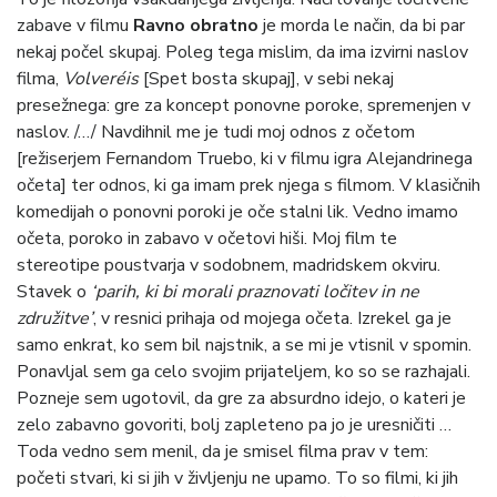
zabave v filmu
Ravno obratno
je morda le način, da bi par
nekaj počel skupaj. Poleg tega mislim, da ima izvirni naslov
filma,
Volveréis
[Spet bosta skupaj], v sebi nekaj
presežnega: gre za koncept ponovne poroke, spremenjen v
naslov. /…/ Navdihnil me je tudi moj odnos z očetom
[režiserjem Fernandom Truebo, ki v filmu igra Alejandrinega
očeta] ter odnos, ki ga imam prek njega s filmom. V klasičnih
komedijah o ponovni poroki je oče stalni lik. Vedno imamo
očeta, poroko in zabavo v očetovi hiši. Moj film te
stereotipe poustvarja v sodobnem, madridskem okviru.
Stavek o
‘parih, ki bi morali praznovati ločitev in ne
združitve’
, v resnici prihaja od mojega očeta. Izrekel ga je
samo enkrat, ko sem bil najstnik, a se mi je vtisnil v spomin.
Ponavljal sem ga celo svojim prijateljem, ko so se razhajali.
Pozneje sem ugotovil, da gre za absurdno idejo, o kateri je
zelo zabavno govoriti, bolj zapleteno pa jo je uresničiti …
Toda vedno sem menil, da je smisel filma prav v tem:
početi stvari, ki si jih v življenju ne upamo. To so filmi, ki jih