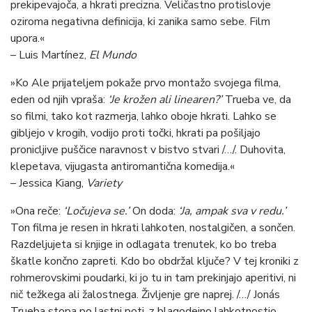
prekipevajoča, a hkrati precizna. Veličastno protislovje
oziroma negativna definicija, ki zanika samo sebe. Film
upora.«
– Luis Martínez,
El Mundo
»Ko Ale prijateljem pokaže prvo montažo svojega filma,
eden od njih vpraša:
‘Je krožen ali linearen?’
Trueba ve, da
so filmi, tako kot razmerja, lahko oboje hkrati. Lahko se
gibljejo v krogih, vodijo proti točki, hkrati pa pošiljajo
pronicljive puščice naravnost v bistvo stvari /…/. Duhovita,
klepetava, vijugasta antiromantična komedija.«
– Jessica Kiang,
Variety
»Ona reče:
‘Ločujeva se.’
On doda:
‘Ja, ampak sva v redu.’
Ton filma je resen in hkrati lahkoten, nostalgičen, a sončen.
Razdeljujeta si knjige in odlagata trenutek, ko bo treba
škatle končno zapreti. Kdo bo obdržal ključe? V tej kroniki z
rohmerovskimi poudarki, ki jo tu in tam prekinjajo aperitivi, ni
nič težkega ali žalostnega. Življenje gre naprej. /…/ Jonás
Trueba stopa po lastni poti, z blagodejno lahkotnostjo,