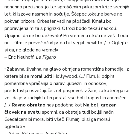
nenehno preciznostjo ter sproščenim prikazom krize srednjih
let, ki izzove nasmeh in sočutje. Ščepec lokalne barve ne
pokvari prizora. Orkester vadi na ploščadi. Kmalu bo
pripravljena miza s prigrizki. Otroci bodo tekali naokoli.
Upajmo, da ne bo deževalo! Pri vremenu nikoli ne veš. Toda
ne – film je preveč očarljiv, da bi tvegali nevihto. /…/ Oglejte
si ga, ne glede na vreme!«
– Eric Neuhoff,
Le Figaro
»Zabavna, živahna, na glavo obrnjena romantična komedija, iz
katere bi se moral učiti Hollywood. /…/ Film, ki odpira
pomembna vprašanja o naravi ljubezni in odnosov,
predstavlja osvežujoče zrel prispevek v žanr, za katerega se
zdi, da je v zadnjih letih postal vse bolj trapast in anemičen.
/…/
Ravno obratno
nas podobno kot
Najbolj grozen
človek na svetu
spomni, da obstaja tudi boljši način.
Gledalcem bi moral biti všeč. Filmarji bi si ga morali
ogledati.«
– Adam Solomons,
IndieWire