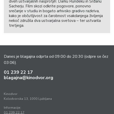
dveh ustvarjalnih nasprotjih: Darku Rundeku in Srđanu
Sacherju. Film skozi odkrite pogovore, ponovno
srečanje v studiu in bogato arhivsko gradivo razkriva,
kako je občutljivost za čarobnost vsakdanjega življenja
nekoč združila dva ustvarjalna svetova – ter ustvarila
tretjega.
Danes je blagajna odprta od 09:00 do 20:30
(odpre se čez
03:06).
01 239 22 17
blagajna@kinodvor.org
Kinodvor
Kolodvorska 13, 1000 Ljubljana
Informacije:
01 239 22 17