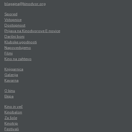
blagajna@kinodvor.org
Spored
Vstopnice
Dostopnost
Prijava na Kinodvorove E-novice
Darilni boni
Klubske ugodnosti
Napovedujemo
Filmi
Kino na zahtevo
Knjigarnica
Galerija
Kavarna
O kinu
Ekipa
Kino in več
Kinobalon
Za šole
Kinotrip
Festivali