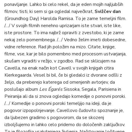
ponavljanje. Lahko bi celo rekel, da je eden mojih najljubših
filmov, tisti, ki sem si ga ogledal največkrat,
Svižčev dan
(Groundhog Day) Harolda Ramisa. To je zame temeljni film.
/…/ V svojih filmih nenehno uprizarjam iste stvari, iste like,
iste prostore. To ima najbrž opraviti z zvestobo, ki je zame
nekaj zelo pomembnega. /…/ Vedno želim imeti dobesedne,
vidne reference. Rad jih položim na mizo. Citate, knjige,
filme, vse, kar je bilo pomembno med procesom ustvarjanja,
skušam vgraditi v režijo, v zgodbo. Rad se sklicujem na
Cavella, na enak način kot Cavell v svojih knjigah citira
Kierkegaarda. Vesel bi bil, če bi gledalci iz dvorane odšli z
željo, da preberejo katerega od omenjenih avtorjev, da
poslušajo album
Les Égarés
Sissoka, Segala, Parisiena in
Peiranija ali da si znova ogledajo komedije o ponovni poroki.
/…/ Komedije o ponovni poroki temeljijo na ideji, da je
pogovor izpopolnjevanje. Cavellovo čudovito spoznanje je,
da ljubezen gradimo s pogovorom, da se skozenj
izboljšujemo in lahko celo pridemo do določenih zaključkov.
To je filozofija vsakdanjega življenja. Načrtovanje ločitvene