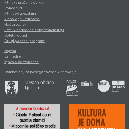
Filmska srečanja ob kavi
Ponedeljki
Film pod zvezdami
Kinosloga. Retrosex.
Noč grozljivk
Letni Kinodvor na Kongresnem trgu
Spletni ogled
Drugi posebni programi
Najemi
Za medije
Izjava o dostopnosti
Ustanoviteljica javnega zavoda Kinodvor je: