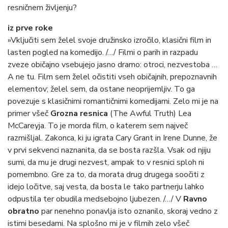
resničnem življenju?
iz prve roke
»Vključiti sem želel svoje družinsko izročilo, klasični film in
lasten pogled na komedijo. /…/ Filmi o parih in razpadu
zveze običajno vsebujejo jasno dramo: otroci, nezvestoba …
A ne tu. Film sem želel očistiti vseh običajnih, prepoznavnih
elementov; želel sem, da ostane neoprijemljiv. To ga
povezuje s klasičnimi romantičnimi komedijami. Zelo mi je na
primer všeč
Grozna resnica
(The Awful Truth) Lea
McCareyja. To je morda film, o katerem sem največ
razmišljal. Zakonca, ki ju igrata Cary Grant in Irene Dunne, že
v prvi sekvenci naznanita, da se bosta razšla. Vsak od njiju
sumi, da mu je drugi nezvest, ampak to v resnici sploh ni
pomembno. Gre za to, da morata drug drugega soočiti z
idejo ločitve, saj vesta, da bosta le tako partnerju lahko
odpustila ter obudila medsebojno ljubezen. /…/ V
Ravno
obratno
par nenehno ponavlja isto oznanilo, skoraj vedno z
istimi besedami. Na splošno mi je v filmih zelo všeč