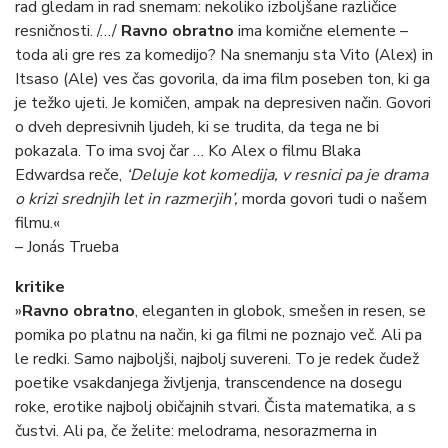
rad gledam in rad snemam: nekoliko izboljšane različice
resničnosti. /…/
Ravno obratno
ima komične elemente –
toda ali gre res za komedijo? Na snemanju sta Vito (Alex) in
Itsaso (Ale) ves čas govorila, da ima film poseben ton, ki ga
je težko ujeti. Je komičen, ampak na depresiven način. Govori
o dveh depresivnih ljudeh, ki se trudita, da tega ne bi
pokazala. To ima svoj čar … Ko Alex o filmu Blaka
Edwardsa reče,
‘Deluje kot komedija, v resnici pa je drama
o krizi srednjih let in razmerjih’,
morda govori tudi o našem
filmu.«
– Jonás Trueba
kritike
»
Ravno obratno
, eleganten in globok, smešen in resen, se
pomika po platnu na način, ki ga filmi ne poznajo več. Ali pa
le redki. Samo najboljši, najbolj suvereni. To je redek čudež
poetike vsakdanjega življenja, transcendence na dosegu
roke, erotike najbolj običajnih stvari. Čista matematika, a s
čustvi. Ali pa, če želite: melodrama, nesorazmerna in