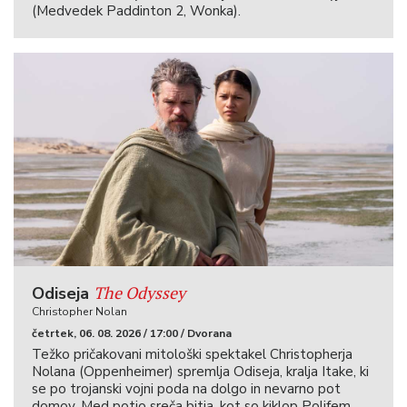
(Medvedek Paddinton 2, Wonka).
The Odyssey
Odiseja
Christopher Nolan
četrtek, 06. 08. 2026 / 17:00 / Dvorana
Težko pričakovani mitološki spektakel Christopherja
Nolana (Oppenheimer) spremlja Odiseja, kralja Itake, ki
se po trojanski vojni poda na dolgo in nevarno pot
domov. Med potjo sreča bitja, kot so kiklop Polifem,