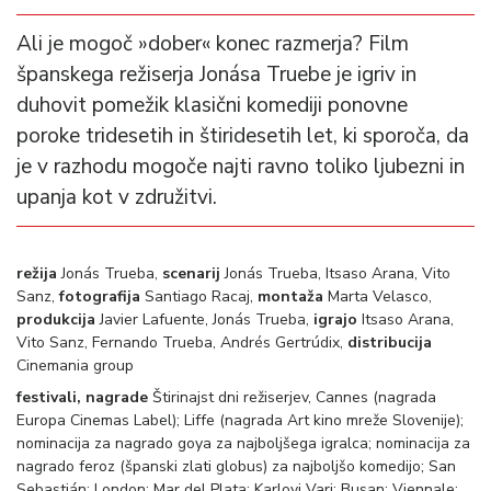
Ali je mogoč »dober« konec razmerja? Film
španskega režiserja Jonása Truebe je igriv in
duhovit pomežik klasični komediji ponovne
poroke tridesetih in štiridesetih let, ki sporoča, da
je v razhodu mogoče najti ravno toliko ljubezni in
upanja kot v združitvi.
režija
Jonás Trueba,
scenarij
Jonás Trueba, Itsaso Arana, Vito
Sanz,
fotografija
Santiago Racaj,
montaža
Marta Velasco,
produkcija
Javier Lafuente, Jonás Trueba,
igrajo
Itsaso Arana,
Vito Sanz, Fernando Trueba, Andrés Gertrúdix,
distribucija
Cinemania group
festivali, nagrade
Štirinajst dni režiserjev, Cannes (nagrada
Europa Cinemas Label); Liffe (nagrada Art kino mreže Slovenije);
nominacija za nagrado goya za najboljšega igralca; nominacija za
nagrado feroz (španski zlati globus) za najboljšo komedijo; San
Sebastián; London; Mar del Plata; Karlovi Vari; Busan; Viennale;