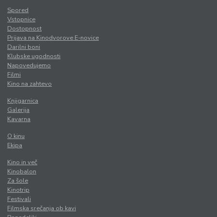
Spored
Vstopnice
Dostopnost
Prijava na Kinodvorove E-novice
Darilni boni
Klubske ugodnosti
Napovedujemo
Filmi
Kino na zahtevo
Knjigarnica
Galerija
Kavarna
O kinu
Ekipa
Kino in več
Kinobalon
Za šole
Kinotrip
Festivali
Filmska srečanja ob kavi