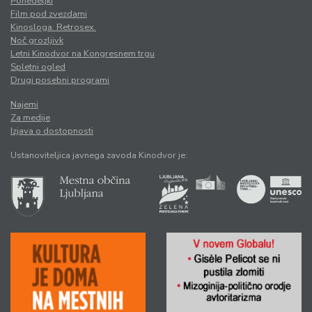
Ponedeljki
Film pod zvezdami
Kinosloga. Retrosex.
Noč grozljivk
Letni Kinodvor na Kongresnem trgu
Spletni ogled
Drugi posebni programi
Najemi
Za medije
Izjava o dostopnosti
Ustanoviteljica javnega zavoda Kinodvor je: