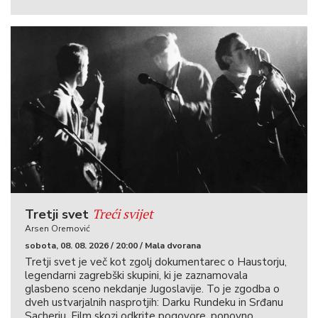
Treći svijet
Tretji svet
Arsen Oremović
sobota, 08. 08. 2026 / 20:00 / Mala dvorana
Tretji svet je več kot zgolj dokumentarec o Haustorju,
legendarni zagrebški skupini, ki je zaznamovala
glasbeno sceno nekdanje Jugoslavije. To je zgodba o
dveh ustvarjalnih nasprotjih: Darku Rundeku in Srđanu
Sacherju. Film skozi odkrite pogovore, ponovno