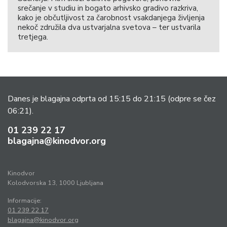
srečanje v studiu in bogato arhivsko gradivo razkriva,
kako je občutljivost za čarobnost vsakdanjega življenja
nekoč združila dva ustvarjalna svetova – ter ustvarila
tretjega.
Danes je blagajna odprta od 15:15 do 21:15
(odpre se čez
06:21).
01 239 22 17
blagajna@kinodvor.org
Kinodvor
Kolodvorska 13, 1000 Ljubljana
Informacije:
01 239 22 17
blagajna@kinodvor.org