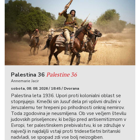
Palestine 36
Palestina 36
Annemarie Jacir
sobota, 08. 08. 2026 / 18:45 / Dvorana
Palestina leta 1936. Upori proti kolonialni oblast se
stopnjujejo. Kmečki sin Jusuf dela pri vplivni družini v
Jeruzalemu ter hrepeni po prihodnosti onkraj nemirov.
Toda zgodovina je neusmiljena. Ob vse večjem številu
judovskih priseljencev, ki bežijo pred antisemitizmom v
Evropi, ter palestinskem prebivalstvu, ki se združuje v
največji in najdaljši vstaji proti tridesetletni britanski
nadvladi, se spopad zdi vse bolj neizogiben.