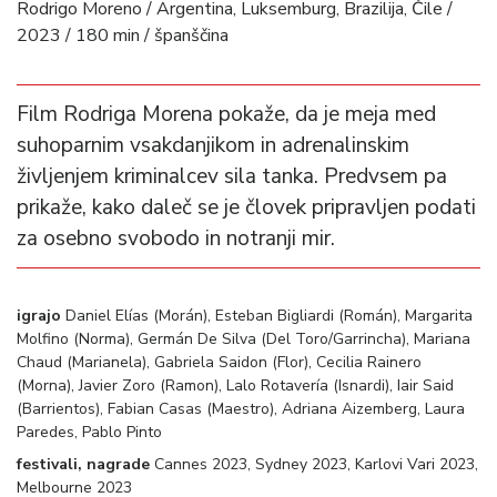
Rodrigo Moreno / Argentina, Luksemburg, Brazilija, Čile /
2023 / 180 min / španščina
Film Rodriga Morena pokaže, da je meja med
suhoparnim vsakdanjikom in adrenalinskim
življenjem kriminalcev sila tanka. Predvsem pa
prikaže, kako daleč se je človek pripravljen podati
za osebno svobodo in notranji mir.
igrajo
Daniel Elías (Morán), Esteban Bigliardi (Román), Margarita
Molfino (Norma), Germán De Silva (Del Toro/Garrincha), Mariana
Chaud (Marianela), Gabriela Saidon (Flor), Cecilia Rainero
(Morna), Javier Zoro (Ramon), Lalo Rotavería (Isnardi), Iair Said
(Barrientos), Fabian Casas (Maestro), Adriana Aizemberg, Laura
Paredes, Pablo Pinto
festivali, nagrade
Cannes 2023, Sydney 2023, Karlovi Vari 2023,
Melbourne 2023