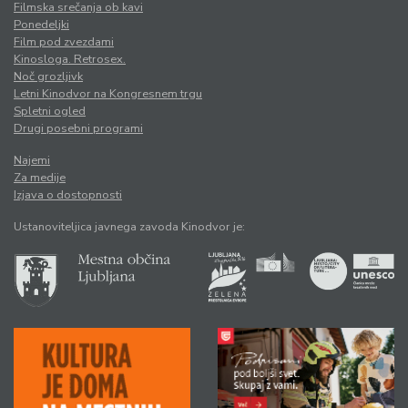
Filmska srečanja ob kavi
Ponedeljki
Film pod zvezdami
Kinosloga. Retrosex.
Noč grozljivk
Letni Kinodvor na Kongresnem trgu
Spletni ogled
Drugi posebni programi
Najemi
Za medije
Izjava o dostopnosti
Ustanoviteljica javnega zavoda Kinodvor je: