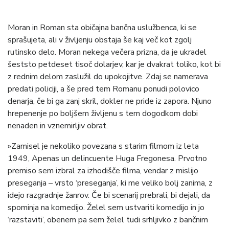
Moran in Roman sta običajna bančna uslužbenca, ki se
sprašujeta, ali v življenju obstaja še kaj več kot zgolj
rutinsko delo. Moran nekega večera prizna, da je ukradel
šeststo petdeset tisoč dolarjev, kar je dvakrat toliko, kot bi
z rednim delom zaslužil do upokojitve. Zdaj se namerava
predati policiji, a še pred tem Romanu ponudi polovico
denarja, če bi ga zanj skril, dokler ne pride iz zapora. Njuno
hrepenenje po boljšem življenu s tem dogodkom dobi
nenaden in vznemirljiv obrat.
»Zamisel je nekoliko povezana s starim filmom iz leta
1949, Apenas un delincuente Huga Fregonesa. Prvotno
premiso sem izbral za izhodišče filma, vendar z mislijo
preseganja – vrsto ‘preseganja’, ki me veliko bolj zanima, z
idejo razgradnje žanrov. Če bi scenarij prebrali, bi dejali, da
spominja na komedijo. Želel sem ustvariti komedijo in jo
‘razstaviti’, obenem pa sem želel tudi srhljivko z bančnim