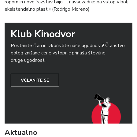
ropom in novo ‘razstavitvijo’ … navsezadnje pa vstop v bolj
eksistencialno plast.« (Rodrigo Moreno)
Klub Kinodvor
Postanite član in izkoristite naše ugodnosti! Članstvo
poleg znižane cene vstopnic prinaša številne
druge ugodnosti.
VČLANITE SE
Aktualno