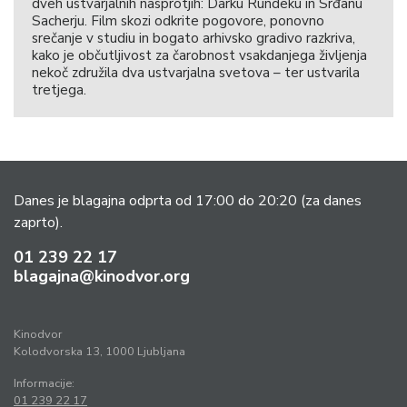
dveh ustvarjalnih nasprotjih: Darku Rundeku in Srđanu
Sacherju. Film skozi odkrite pogovore, ponovno
srečanje v studiu in bogato arhivsko gradivo razkriva,
kako je občutljivost za čarobnost vsakdanjega življenja
nekoč združila dva ustvarjalna svetova – ter ustvarila
tretjega.
Danes je blagajna odprta od 17:00 do 20:20
(za danes
zaprto).
01 239 22 17
blagajna@kinodvor.org
Kinodvor
Kolodvorska 13, 1000 Ljubljana
Informacije:
01 239 22 17