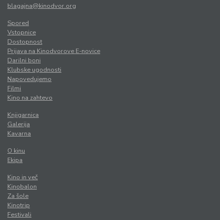
blagajna@kinodvor.org
Spored
Vstopnice
Dostopnost
Prijava na Kinodvorove E-novice
Darilni boni
Klubske ugodnosti
Napovedujemo
Filmi
Kino na zahtevo
Knjigarnica
Galerija
Kavarna
O kinu
Ekipa
Kino in več
Kinobalon
Za šole
Kinotrip
Festivali