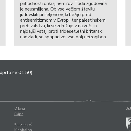
prihodnosti onkraj nemirov. Toda zgodovina
je neusmiljena. Ob vse večjem številu
judovskih priseljencev, ki bežijo pred
antisemitizmom v Evropi, ter palestinskem
prebivalstvu, ki se združuje v največji in
najdaljši vstaji proti tridesetletni britanski
nadvladi, se spopad zdi vse bolj neizogiben.
dprto še 01:50).
O kinu
Ust
Ekipa
Kino in več
Kinobalon