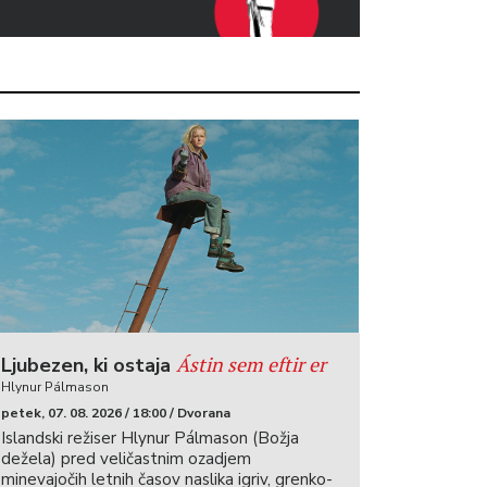
Ástin sem eftir er
Ljubezen, ki ostaja
Hlynur Pálmason
petek, 07. 08. 2026 / 18:00 / Dvorana
Islandski režiser Hlynur Pálmason (Božja
dežela) pred veličastnim ozadjem
minevajočih letnih časov naslika igriv, grenko-