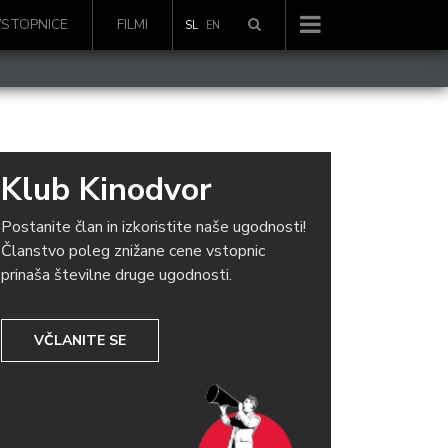
VSTOPNICE
FILMI
SL
EN
Klub Kinodvor
Postanite član in izkoristite naše ugodnosti!
Članstvo poleg znižane cene vstopnic
prinaša številne druge ugodnosti.
VČLANITE SE