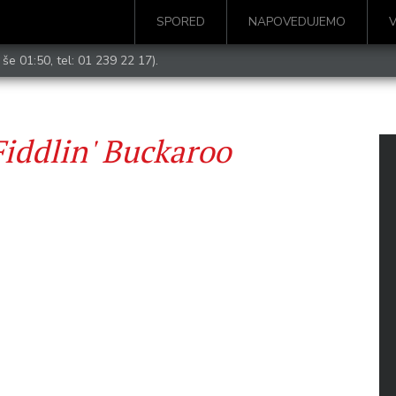
SPORED
NAPOVEDUJEMO
 še 01:50, tel:
01 239 22 17
).
iddlin' Buckaroo