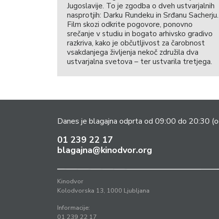
Jugoslavije. To je zgodba o dveh ustvarjalnih
nasprotjih: Darku Rundeku in Srđanu Sacherju.
Film skozi odkrite pogovore, ponovno
srečanje v studiu in bogato arhivsko gradivo
razkriva, kako je občutljivost za čarobnost
vsakdanjega življenja nekoč združila dva
ustvarjalna svetova – ter ustvarila tretjega.
Danes je blagajna odprta od 09:00 do 20:30
(o
01 239 22 17
blagajna@kinodvor.org
Kinodvor
Kolodvorska 13, 1000 Ljubljana
Informacije:
01 239 22 17