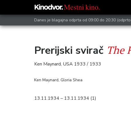
Danes je blagajna odprta od 09:00 do 20:30
(odprto
The F
Prerijski svirač
Ken Maynard, USA 1933 / 1933
Ken Maynard, Gloria Shea
13.11.1934 – 13.11.1934 (1)