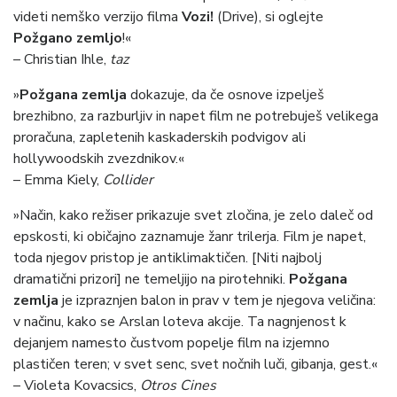
videti nemško verzijo filma
Vozi!
(Drive), si oglejte
Požgano zemljo
!«
– Christian Ihle,
taz
»
Požgana zemlja
dokazuje, da če osnove izpelješ
brezhibno, za razburljiv in napet film ne potrebuješ velikega
proračuna, zapletenih kaskaderskih podvigov ali
hollywoodskih zvezdnikov.«
– Emma Kiely,
Collider
»Način, kako režiser prikazuje svet zločina, je zelo daleč od
epskosti, ki običajno zaznamuje žanr trilerja. Film je napet,
toda njegov pristop je antiklimaktičen. [Niti najbolj
dramatični prizori] ne temeljijo na pirotehniki.
Požgana
zemlja
je izpraznjen balon in prav v tem je njegova veličina:
v načinu, kako se Arslan loteva akcije. Ta nagnjenost k
dejanjem namesto čustvom popelje film na izjemno
plastičen teren; v svet senc, svet nočnih luči, gibanja, gest.«
– Violeta Kovacsics,
Otros Cines