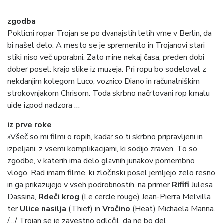
zgodba
Poklicni ropar Trojan se po dvanajstih letih vrne v Berlin, da
bi našel delo. A mesto se je spremenilo in Trojanovi stari
stiki niso več uporabni. Zato mine nekaj časa, preden dobi
dober posel: krajo slike iz muzeja. Pri ropu bo sodeloval z
nekdanjim kolegom Luco, voznico Diano in računalniškim
strokovnjakom Chrisom. Toda skrbno načrtovani rop kmalu
uide izpod nadzora …
iz prve roke
»Všeč so mi filmi o ropih, kadar so ti skrbno pripravljeni in
izpeljani, z vsemi komplikacijami, ki sodijo zraven. To so
zgodbe, v katerih ima delo glavnih junakov pomembno
vlogo. Rad imam filme, ki zločinski posel jemljejo zelo resno
in ga prikazujejo v vseh podrobnostih, na primer
Rififi
Julesa
Dassina,
Rdeči krog
(Le cercle rouge) Jean-Pierra Melvilla
ter
Ulice nasilja
(Thief) in
Vročino
(Heat) Michaela Manna.
/…/ Trojan se je zavestno odločil, da ne bo del