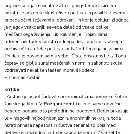
organiziranega kriminala. Zato ni gangster v klasičnem
smislu. Je nekdo, ki skuša živeti po lastnih pravilih, z vsemi
pripadajočimi težavami in odrekanji. In ker je poklicni zločinec,
je njegov vsakdanjik seveda daleč od vsake oblike
meščanskega življenja. Lik, kakršen je Trojan, nima
referenčnih točk v smislu rednega dela, družine, stalnega
prebivališča ali želje po lastnini. Nič od tega ga ne zanima.
Pri delu je povsem sam s seboj. Čista prisotnost. /…/ Toda
čeprav se giblje zunaj meščanskih norm in zakonov, skuša
vzdrževati nekakšen lasten moralni kodeks.«
– Thomas Arslan
kritike
»Arslanu je uspel čudovit spoj minimalizma berlinske šole in
žanrskega filma. V
Požgani zemlji
ni ene same odvečne
besede, poganjajo jo pogledi in ne-pogovori, Berlin prikazuje
le v njegovih najbolj neprijaznih, anonimnih ne-krajih, toda
hkrati prinaša napetost in čustva ter analizo boja med
delavskim razredom in turbokapitalizmom. /…/ Če želite