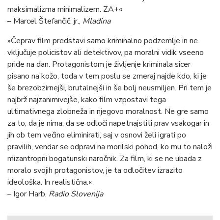
maksimalizma minimalizem. ZA+«
– Marcel Štefančič, jr.,
Mladina
»Čeprav film predstavi samo kriminalno podzemlje in ne
vključuje policistov ali detektivov, pa moralni vidik vseeno
pride na dan. Protagonistom je življenje kriminala sicer
pisano na kožo, toda v tem poslu se zmeraj najde kdo, ki je
še brezobzirnejši, brutalnejši in še bolj neusmiljen. Pri tem je
najbrž najzanimivejše, kako film vzpostavi tega
ultimativnega zlobneža in njegovo moralnost. Ne gre samo
za to, da je nima, da se odloči napetnajstiti prav vsakogar in
jih ob tem večino eliminirati, saj v osnovi želi igrati po
pravilih, vendar se odpravi na morilski pohod, ko mu to naloži
mizantropni bogatunski naročnik. Za film, ki se ne ubada z
moralo svojih protagonistov, je ta odločitev izrazito
ideološka. In realistična.«
– Igor Harb,
Radio Slovenija