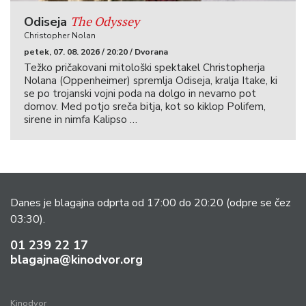
The Odyssey
Odiseja
Christopher Nolan
petek, 07. 08. 2026 / 20:20 / Dvorana
Težko pričakovani mitološki spektakel Christopherja
Nolana (Oppenheimer) spremlja Odiseja, kralja Itake, ki
se po trojanski vojni poda na dolgo in nevarno pot
domov. Med potjo sreča bitja, kot so kiklop Polifem,
sirene in nimfa Kalipso …
Danes je blagajna odprta od 17:00 do 20:20
(odpre se čez
03:30).
01 239 22 17
blagajna@kinodvor.org
Kinodvor