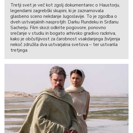
Tretji svet je več kot zgolj dokumentarec o Haustorju,
legendarni zagrebški skupini, ki je zaznamovala
glasbeno sceno nekdanje Jugoslavije. To je zgodba o
dveh ustvarjalnih nasprotjih: Darku Rundeku in Srđanu
Sacherju. Film skozi odkrite pogovore, ponovno
srečanje v studiu in bogato arhivsko gradivo razkriva,
kako je občutljivost za čarobnost vsakdanjega življenja
nekoč združila dva ustvarjalna svetova – ter ustvarila
tretjega.