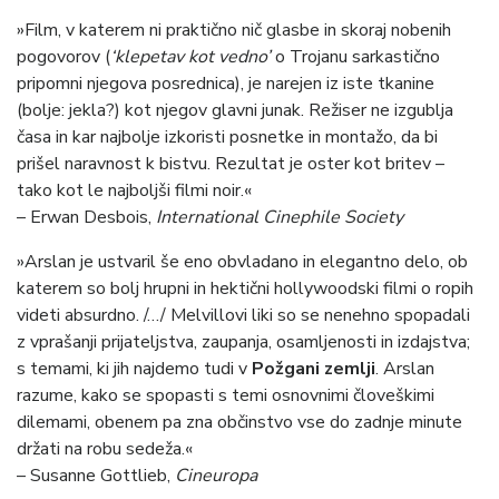
»Film, v katerem ni praktično nič glasbe in skoraj nobenih
pogovorov (
‘klepetav kot vedno’
o Trojanu sarkastično
pripomni njegova posrednica), je narejen iz iste tkanine
(bolje: jekla?) kot njegov glavni junak. Režiser ne izgublja
časa in kar najbolje izkoristi posnetke in montažo, da bi
prišel naravnost k bistvu. Rezultat je oster kot britev –
tako kot le najboljši filmi noir.«
– Erwan Desbois,
International Cinephile Society
»Arslan je ustvaril še eno obvladano in elegantno delo, ob
katerem so bolj hrupni in hektični hollywoodski filmi o ropih
videti absurdno. /…/ Melvillovi liki so se nenehno spopadali
z vprašanji prijateljstva, zaupanja, osamljenosti in izdajstva;
s temami, ki jih najdemo tudi v
Požgani zemlji
. Arslan
razume, kako se spopasti s temi osnovnimi človeškimi
dilemami, obenem pa zna občinstvo vse do zadnje minute
držati na robu sedeža.«
– Susanne Gottlieb,
Cineuropa