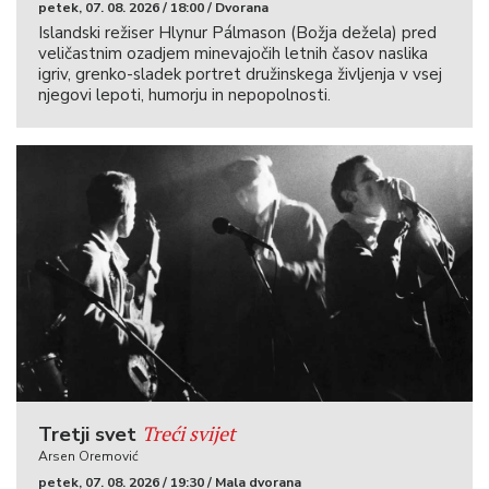
petek, 07. 08. 2026 / 18:00 / Dvorana
Islandski režiser Hlynur Pálmason (Božja dežela) pred
veličastnim ozadjem minevajočih letnih časov naslika
igriv, grenko-sladek portret družinskega življenja v vsej
njegovi lepoti, humorju in nepopolnosti.
Treći svijet
Tretji svet
Arsen Oremović
petek, 07. 08. 2026 / 19:30 / Mala dvorana