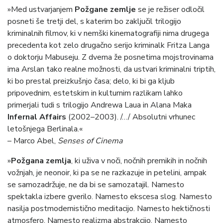
»Med ustvarjanjem
Požgane zemlje
se je režiser odločil
posneti še tretji del, s katerim bo zaključil trilogijo
kriminalnih filmov, ki v nemški kinematografiji nima drugega
precedenta kot zelo drugačno serijo kriminalk Fritza Langa
o doktorju Mabuseju. Z dvema že posnetima mojstrovinama
ima Arslan tako realne možnosti, da ustvari kriminalni triptih,
ki bo prestal preizkušnjo časa; delo, ki bi ga kljub
pripovednim, estetskim in kulturnim razlikam lahko
primerjali tudi s trilogijo Andrewa Laua in Alana Maka
Infernal Affairs
(2002–2003). /…/ Absolutni vrhunec
letošnjega Berlinala.«
– Marco Abel,
Senses of Cinema
»
Požgana zemlja
, ki uživa v noči, nočnih premikih in nočnih
vožnjah, je neonoir, ki pa se ne razkazuje in petelini, ampak
se samozadržuje, ne da bi se samozatajil. Namesto
spektakla izbere gverilo. Namesto ekscesa slog. Namesto
nasilja postmodernistično meditacijo. Namesto hektičnosti
atmosfero. Namesto realizma abstrakcijo. Namesto