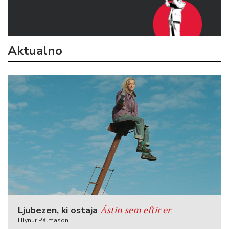
Aktualno
Ástin sem eftir er
Ljubezen, ki ostaja
Hlynur Pálmason