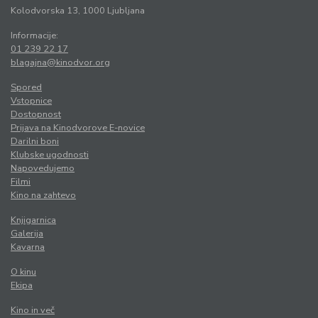
Kolodvorska 13, 1000 Ljubljana
Informacije:
01 239 22 17
blagajna@kinodvor.org
Spored
Vstopnice
Dostopnost
Prijava na Kinodvorove E-novice
Darilni boni
Klubske ugodnosti
Napovedujemo
Filmi
Kino na zahtevo
Knjigarnica
Galerija
Kavarna
O kinu
Ekipa
Kino in več