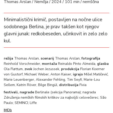
Thomas Arslan / Nemčija / 2024 / 101 min / nemščina
Minimalistični krimič, postavljen na nočne ulice
sodobnega Berlina, je prav takšen kot njegov
glavni junak: redkobeseden, učinkovit in zelo zelo
kul.
režija
Thomas Arslan,
scenarij
Thomas Arslan,
fotografija
Reinhold Vorschneider,
montaža
Reinaldo Pinto Almeida,
glasba
Ola Fløttum,
zvok
Jochen Jezussek,
produkcija
Florian Koerner
von Gustorf, Michael Weber, Anton Kaiser,
igrajo
Mišel Matičević,
Marie Leuenberger, Alexander Fehling, Tim Seyfi, Marie-Lou
Sellem, Katrin Röver, Bilge Bingül,
distribucija
Fivia
festivali, nagrade
Berlinale (sekcija Panorama); nagrada
Združenja nemških filmskih kritikov za najboljši celovečerec; São
Paulo; SEMINCI; Liffe
IMDb