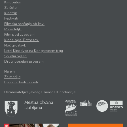
Kinobalon
Za šole
Kinotrip
Festivali
Filmska srečanja ob kavi
Ponedeljki
Film pod zvezdami
Kinosloga. Retrosex.
Noč grozljivk
Letni Kinodvor na Kongresnem trgu
Spletni ogled
Drugi posebni programi
Najemi
Za medije
Izjava o dostopnosti
Ustanoviteljica javnega zavoda Kinodvor je: