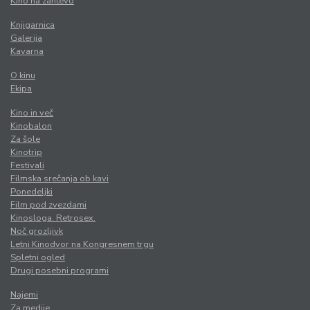
Kino na zahtevo
Knjigarnica
Galerija
Kavarna
O kinu
Ekipa
Kino in več
Kinobalon
Za šole
Kinotrip
Festivali
Filmska srečanja ob kavi
Ponedeljki
Film pod zvezdami
Kinosloga. Retrosex.
Noč grozljivk
Letni Kinodvor na Kongresnem trgu
Spletni ogled
Drugi posebni programi
Najemi
Za medije