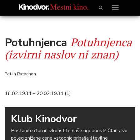
Potuhnjenca
Potuhnjenca
(izvirni naslov ni znan)
Pat in Patachon
16.02.1934 – 20.02.1934 (1)
Klub Kinodvor
Postanite član in izkoristite naše ugodnosti! Članstvo
poleg znižane cene vstopnic prinaša številne