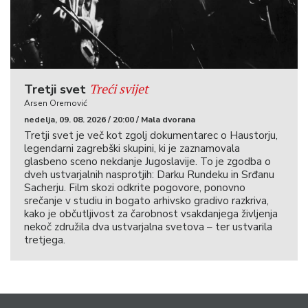
Treći svijet
Tretji svet
Arsen Oremović
nedelja, 09. 08. 2026 / 20:00 / Mala dvorana
Tretji svet je več kot zgolj dokumentarec o Haustorju,
legendarni zagrebški skupini, ki je zaznamovala
glasbeno sceno nekdanje Jugoslavije. To je zgodba o
dveh ustvarjalnih nasprotjih: Darku Rundeku in Srđanu
Sacherju. Film skozi odkrite pogovore, ponovno
srečanje v studiu in bogato arhivsko gradivo razkriva,
kako je občutljivost za čarobnost vsakdanjega življenja
nekoč združila dva ustvarjalna svetova – ter ustvarila
tretjega.