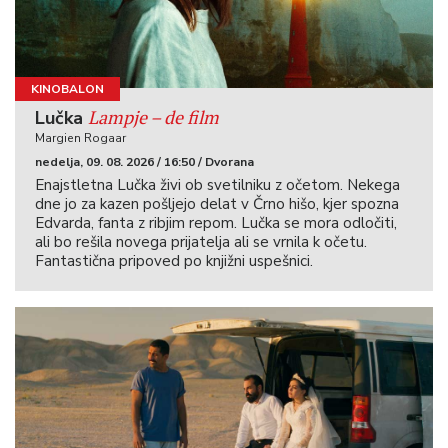
KINOBALON
Lampje – de film
Lučka
Margien Rogaar
nedelja, 09. 08. 2026 / 16:50 / Dvorana
Enajstletna Lučka živi ob svetilniku z očetom. Nekega
dne jo za kazen pošljejo delat v Črno hišo, kjer spozna
Edvarda, fanta z ribjim repom. Lučka se mora odločiti,
ali bo rešila novega prijatelja ali se vrnila k očetu.
Fantastična pripoved po knjižni uspešnici.