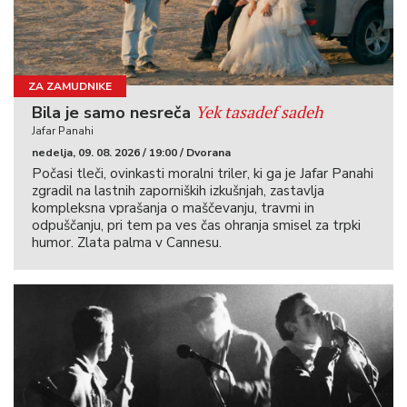
ZA ZAMUDNIKE
Yek tasadef sadeh
Bila je samo nesreča
Jafar Panahi
nedelja, 09. 08. 2026 / 19:00 / Dvorana
Počasi tleči, ovinkasti moralni triler, ki ga je Jafar Panahi
zgradil na lastnih zaporniških izkušnjah, zastavlja
kompleksna vprašanja o maščevanju, travmi in
odpuščanju, pri tem pa ves čas ohranja smisel za trpki
humor. Zlata palma v Cannesu.