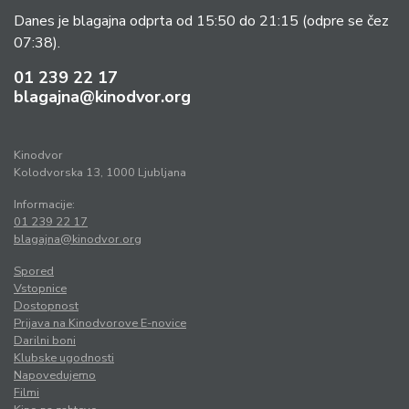
Danes je blagajna odprta od 15:50 do 21:15
(odpre se čez
07:38).
01 239 22 17
blagajna@kinodvor.org
Kinodvor
Kolodvorska 13, 1000 Ljubljana
Informacije:
01 239 22 17
blagajna@kinodvor.org
Spored
Vstopnice
Dostopnost
Prijava na Kinodvorove E-novice
Darilni boni
Klubske ugodnosti
Napovedujemo
Filmi