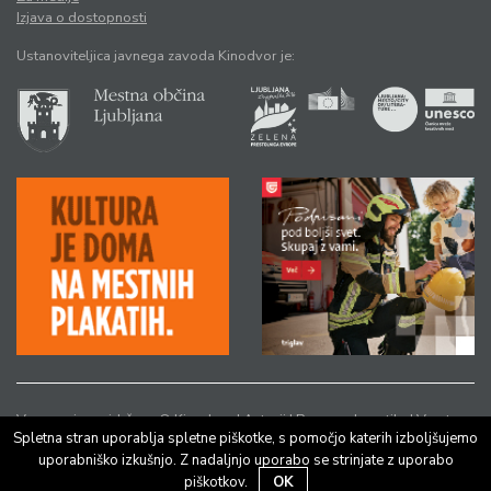
Izjava o dostopnosti
Ustanoviteljica javnega zavoda Kinodvor je:
Vse pravice pridržane © Kinodvor |
Avtorji
|
Pravno obvestilo
|
Varstvo
Spletna stran uporablja spletne piškotke, s pomočjo katerih izboljšujemo
osebnih podatkov
uporabniško izkušnjo. Z nadaljnjo uporabo se strinjate z uporabo
piškotkov.
OK