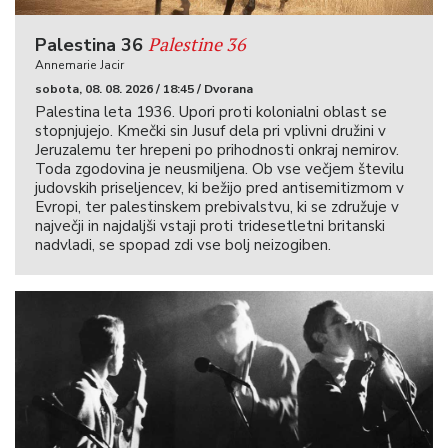
Palestine 36
Palestina 36
Annemarie Jacir
sobota, 08. 08. 2026 / 18:45 / Dvorana
Palestina leta 1936. Upori proti kolonialni oblast se
stopnjujejo. Kmečki sin Jusuf dela pri vplivni družini v
Jeruzalemu ter hrepeni po prihodnosti onkraj nemirov.
Toda zgodovina je neusmiljena. Ob vse večjem številu
judovskih priseljencev, ki bežijo pred antisemitizmom v
Evropi, ter palestinskem prebivalstvu, ki se združuje v
največji in najdaljši vstaji proti tridesetletni britanski
nadvladi, se spopad zdi vse bolj neizogiben.