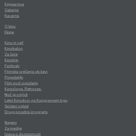
Knjigarnica
Galerija
Kavarna
O kinu
Ekipa
Kino in več
Kinobalon
Za šole
Kinotrip
Festivali
Filmska srečanja ob kavi
Ponedeljki
Film pod zvezdami
Kinosloga. Retrosex.
Noč grozljivk
Letni Kinodvor na Kongresnem trgu
Spletni ogled
Drugi posebni programi
Najemi
Za medije
Izjava o dostopnosti