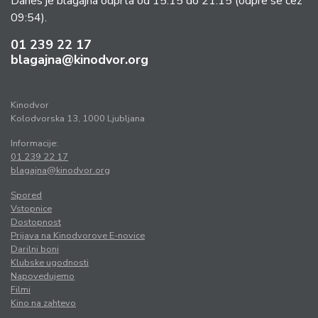
Danes je blagajna odprta od 15:15 do 21:15
(odpre se čez
09:54).
01 239 22 17
blagajna@kinodvor.org
Kinodvor
Kolodvorska 13, 1000 Ljubljana
Informacije:
01 239 22 17
blagajna@kinodvor.org
Spored
Vstopnice
Dostopnost
Prijava na Kinodvorove E-novice
Darilni boni
Klubske ugodnosti
Napovedujemo
Filmi
Kino na zahtevo