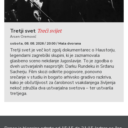
Treći svijet
Tretji svet
Arsen Oremović
sobota, 08. 08. 2026 / 20:00 / Mala dvorana
Tretji svet je več kot zgolj dokumentarec o Haustorju,
legendarni zagrebški skupini, ki je zaznamovala
glasbeno sceno nekdanje Jugoslavije. To je zgodba o
dveh ustvarjalnih nasprotjih: Darku Rundeku in Srđanu
Sacherju. Film skozi odkrite pogovore, ponovno
srečanje v studiu in bogato arhivsko gradivo razkriva,
kako je občutljivost za čarobnost vsakdanjega življenja
nekoč združila dva ustvarjalna svetova – ter ustvarila
tretjega.