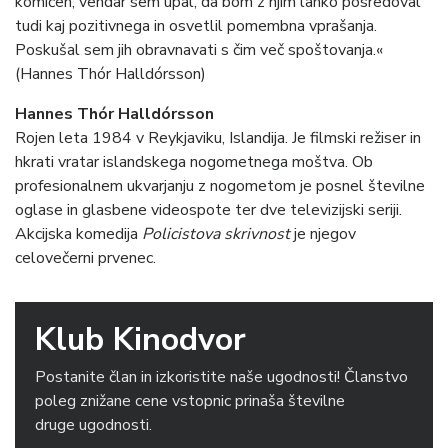
komičen, vendar sem upal, da bom z njim lahko posredoval
tudi kaj pozitivnega in osvetlil pomembna vprašanja.
Poskušal sem jih obravnavati s čim več spoštovanja.«
(Hannes Thór Halldórsson)
Hannes Thór Halldórsson
Rojen leta 1984 v Reykjaviku, Islandija. Je filmski režiser in
hkrati vratar islandskega nogometnega moštva. Ob
profesionalnem ukvarjanju z nogometom je posnel številne
oglase in glasbene videospote ter dve televizijski seriji.
Akcijska komedija
Policistova
skrivnost
je njegov
celovečerni prvenec.
Klub Kinodvor
Postanite član in izkoristite naše ugodnosti! Članstvo
poleg znižane cene vstopnic prinaša številne
druge ugodnosti.