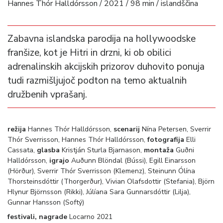
Hannes Thór Halldórsson / 2021 / 98 min / islandščina
Zabavna islandska parodija na hollywoodske
franšize, kot je Hitri in drzni, ki ob obilici
adrenalinskih akcijskih prizorov duhovito ponuja
tudi razmišljujoč podton na temo aktualnih
družbenih vprašanj.
režija
Hannes Thór Halldórsson,
scenarij
Nína Petersen, Sverrir
Thór Sverrisson, Hannes Thór Halldórsson,
fotografija
Elli
Cassata,
glasba
Kristján Sturla Bjarnason,
montaža
Guðni
Halldórsson,
igrajo
Auðunn Blöndal (Bússi), Egill Einarsson
(Hörður), Sverrir Thór Sverrisson (Klemenz), Steinunn Ólína
Thorsteinsdóttir (Thorgerður), Vivian Olafsdottir (Stefania), Björn
Hlynur Björnsson (Rikki), Júlíana Sara Gunnarsdóttir (Lilja),
Gunnar Hansson (Softý)
festivali, nagrade
Locarno 2021