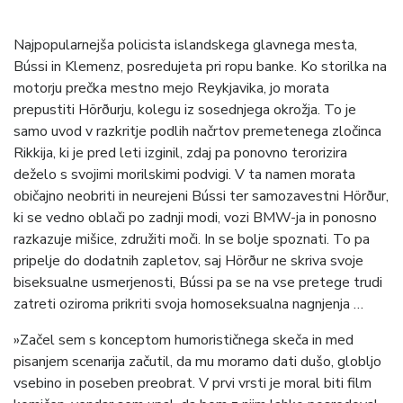
Najpopularnejša policista islandskega glavnega mesta,
Bússi in Klemenz, posredujeta pri ropu banke. Ko storilka na
motorju prečka mestno mejo Reykjavika, jo morata
prepustiti Hörðurju, kolegu iz sosednjega okrožja. To je
samo uvod v razkritje podlih načrtov premetenega zločinca
Rikkija, ki je pred leti izginil, zdaj pa ponovno terorizira
deželo s svojimi morilskimi podvigi. V ta namen morata
običajno neobriti in neurejeni Bússi ter samozavestni Hörður,
ki se vedno oblači po zadnji modi, vozi BMW-ja in ponosno
razkazuje mišice, združiti moči. In se bolje spoznati. To pa
pripelje do dodatnih zapletov, saj Hörður ne skriva svoje
biseksualne usmerjenosti, Bússi pa se na vse pretege trudi
zatreti oziroma prikriti svoja homoseksualna nagnjenja …
»Začel sem s konceptom humorističnega skeča in med
pisanjem scenarija začutil, da mu moramo dati dušo, globljo
vsebino in poseben preobrat. V prvi vrsti je moral biti film