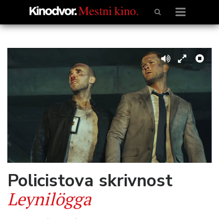
Policistova skrivnost
Leynilögga