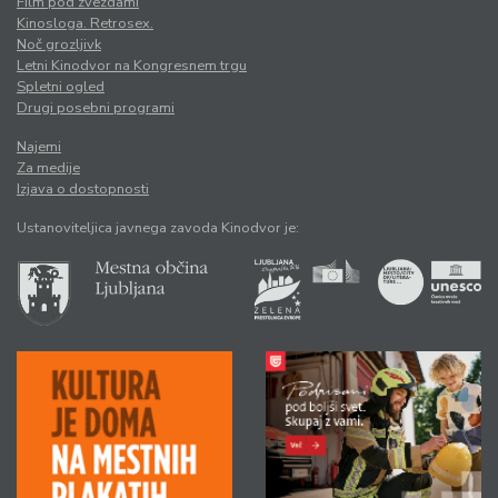
Film pod zvezdami
Kinosloga. Retrosex.
Noč grozljivk
Letni Kinodvor na Kongresnem trgu
Spletni ogled
Drugi posebni programi
Najemi
Za medije
Izjava o dostopnosti
Ustanoviteljica javnega zavoda Kinodvor je: