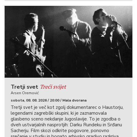
Treći svijet
Tretji svet
Arsen Oremović
sobota, 08. 08. 2026 / 20:00 / Mala dvorana
Tretji svet je več kot zgolj dokumentarec o Haustorju,
legendarni zagrebški skupini, ki je zaznamovala
glasbeno sceno nekdanje Jugoslavije. To je zgodba o
dveh ustvarjalnih nasprotjih: Darku Rundeku in Srđanu
Sacherju. Film skozi odkrite pogovore, ponovno
srečanje v studiu in bogato arhivsko gradivo razkriva,