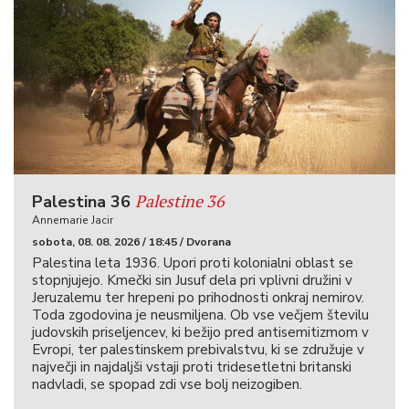
Palestine 36
Palestina 36
Annemarie Jacir
sobota, 08. 08. 2026 / 18:45 / Dvorana
Palestina leta 1936. Upori proti kolonialni oblast se
stopnjujejo. Kmečki sin Jusuf dela pri vplivni družini v
Jeruzalemu ter hrepeni po prihodnosti onkraj nemirov.
Toda zgodovina je neusmiljena. Ob vse večjem številu
judovskih priseljencev, ki bežijo pred antisemitizmom v
Evropi, ter palestinskem prebivalstvu, ki se združuje v
največji in najdaljši vstaji proti tridesetletni britanski
nadvladi, se spopad zdi vse bolj neizogiben.