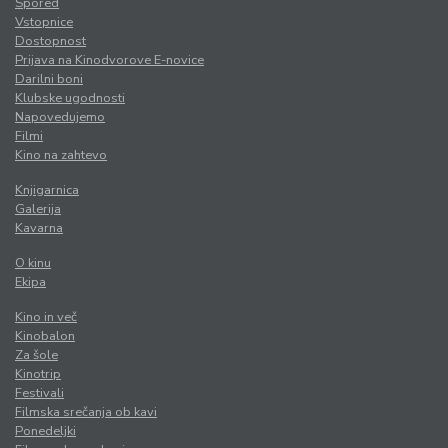
Spored
Vstopnice
Dostopnost
Prijava na Kinodvorove E-novice
Darilni boni
Klubske ugodnosti
Napovedujemo
Filmi
Kino na zahtevo
Knjigarnica
Galerija
Kavarna
O kinu
Ekipa
Kino in več
Kinobalon
Za šole
Kinotrip
Festivali
Filmska srečanja ob kavi
Ponedeljki