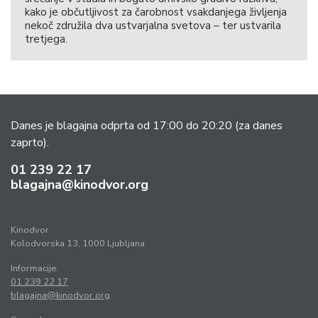
kako je občutljivost za čarobnost vsakdanjega življenja
nekoč združila dva ustvarjalna svetova – ter ustvarila
tretjega.
Danes je blagajna odprta od 17:00 do 20:20
(za danes
zaprto).
01 239 22 17
blagajna@kinodvor.org
Kinodvor
Kolodvorska 13, 1000 Ljubljana
Informacije:
01 239 22 17
blagajna@kinodvor.org