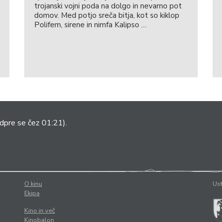
trojanski vojni poda na dolgo in nevarno pot
domov. Med potjo sreča bitja, kot so kiklop
Polifem, sirene in nimfa Kalipso …
dpre se čez 01:21).
O kinu
Ust
Ekipa
Kino in več
Kinobalon