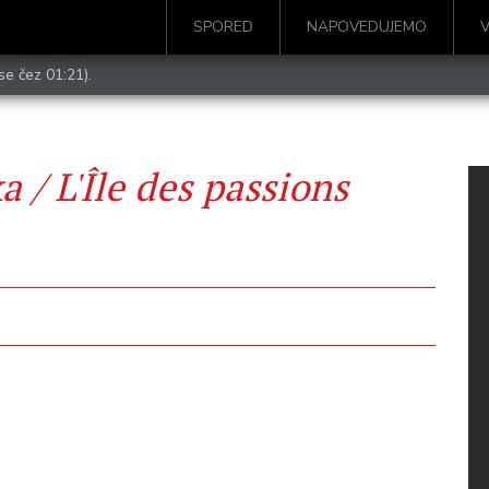
SPORED
NAPOVEDUJEMO
se čez 01:21).
 / L'Île des passions