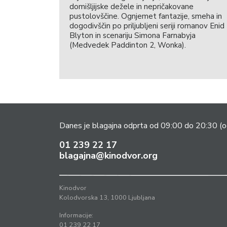
domišljijske dežele in nepričakovane
pustolovščine. Ognjemet fantazije, smeha in
dogodivščin po priljubljeni seriji romanov Enid
Blyton in scenariju Simona Farnabyja
(Medvedek Paddinton 2, Wonka).
Danes je blagajna odprta od 09:00 do 20:30
(o
01 239 22 17
blagajna@kinodvor.org
Kinodvor
Kolodvorska 13, 1000 Ljubljana
Informacije:
01 239 22 17