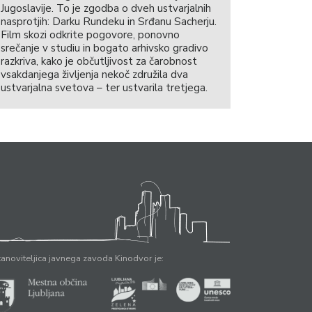
Jugoslavije. To je zgodba o dveh ustvarjalnih
nasprotjih: Darku Rundeku in Srđanu Sacherju.
Film skozi odkrite pogovore, ponovno
srečanje v studiu in bogato arhivsko gradivo
razkriva, kako je občutljivost za čarobnost
vsakdanjega življenja nekoč združila dva
ustvarjalna svetova – ter ustvarila tretjega.
anoviteljica javnega zavoda Kinodvor je: