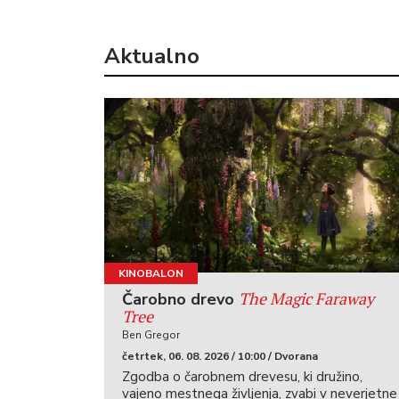
Aktualno
KINOBALON
The Magic Faraway
Čarobno drevo
Tree
Ben Gregor
četrtek, 06. 08. 2026 / 10:00 / Dvorana
Zgodba o čarobnem drevesu, ki družino,
vajeno mestnega življenja, zvabi v neverjetne