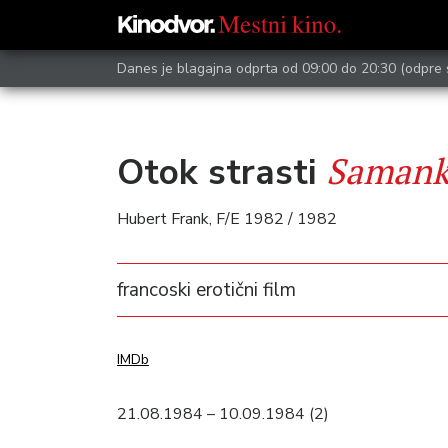
Danes je blagajna odprta od 09:00 do 20:30
(odpre 
Samanka
Otok strasti
Hubert Frank, F/E 1982 / 1982
francoski erotični film
IMDb
21.08.1984 – 10.09.1984 (2)