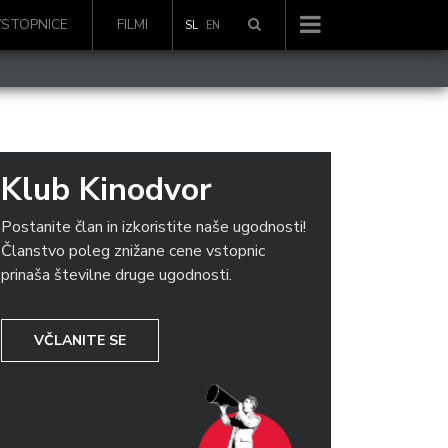
VSTOPNICE
FILMI
SL
EN
Klub Kinodvor
Postanite član in izkoristite naše ugodnosti!
Članstvo poleg znižane cene vstopnic
prinaša številne druge ugodnosti.
VČLANITE SE