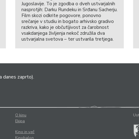
Jugoslavije. To je zgodba o dveh ustvarjalnih
nasprotjih: Darku Rundeku in Srđanu Sacherju.
Film skozi odkrite pogovore, ponovno
srečanje v studiu in bogato arhivsko gradivo
razkriva, kako je občutljivost za čarobnost
vsakdanjega življenja nekoč združila dva
ustvarjalna svetova – ter ustvarila tretjega.
a danes zaprto).
O kinu
Ust
Ekipa
Kino in več
Kinobalon