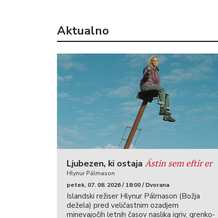
Aktualno
Ástin sem eftir er
Ljubezen, ki ostaja
Hlynur Pálmason
petek, 07. 08. 2026 / 18:00 / Dvorana
Islandski režiser Hlynur Pálmason (Božja
dežela) pred veličastnim ozadjem
minevajočih letnih časov naslika igriv, grenko-