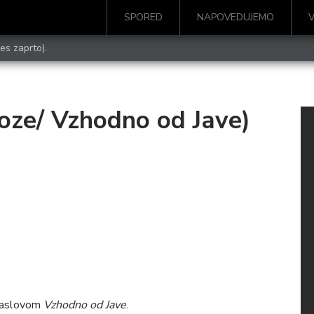
SPORED
NAPOVEDUJEMO
es zaprto).
oze/ Vzhodno od Jave)
 naslovom
Vzhodno od Jave
.