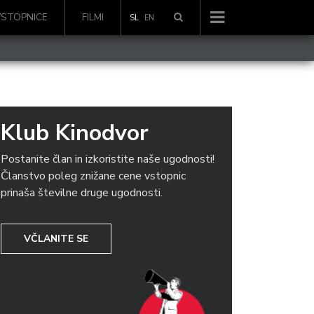
VSTOPNICE
FILMI
SL
EN
Klub Kinodvor
Postanite član in izkoristite naše ugodnosti!
Članstvo poleg znižane cene vstopnic
prinaša številne druge ugodnosti.
VČLANITE SE