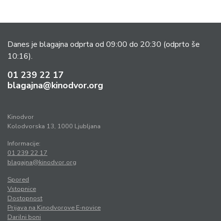
Danes je blagajna odprta od 09:00 do 20:30
(odprto še
10:16).
01 239 22 17
blagajna@kinodvor.org
Kinodvor
Kolodvorska 13, 1000 Ljubljana
Informacije:
01 239 22 17
blagajna@kinodvor.org
Spored
Vstopnice
Dostopnost
Prijava na Kinodvorove E-novice
Darilni boni