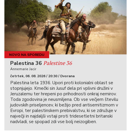
NOVO NA SPOREDU
Palestine 36
Palestina 36
Annemarie Jacir
četrtek, 06. 08. 2026 / 20:30 / Dvorana
Palestina leta 1936. Upori proti kolonialni oblast se
stopnjujejo. Kmečki sin Jusuf dela pri vplivni družini v
Jeruzalemu ter hrepeni po prihodnosti onkraj nemirov.
Toda zgodovina je neusmiljena. Ob vse večjem številu
judovskih priseljencev, ki bežijo pred antisemitizmom v
Evropi, ter palestinskem prebivalstvu, ki se združuje v
največji in najdaljši vstaji proti tridesetletni britanski
nadvladi, se spopad zdi vse bolj neizogiben.