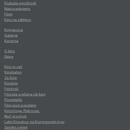
Klubske ugodnosti
Napovedujemo
Filmi
Kino na zahtevo
Knjigarnica
Galerija
Kavarna
O kinu
Ekipa
Kino in več
Kinobalon
Za šole
Kinotrip
Festivali
Filmska srečanja ob kavi
Ponedeljki
Film pod zvezdami
Kinosloga. Retrosex.
Noč grozljivk
Letni Kinodvor na Kongresnem trgu
Spletni ogled