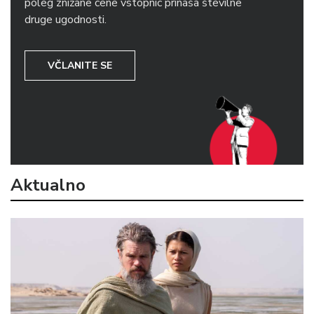
poleg znižane cene vstopnic prinaša številne
druge ugodnosti.
VČLANITE SE
Aktualno