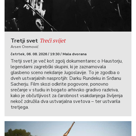
Treći svijet
Tretji svet
Arsen Oremović
četrtek, 06. 08. 2026 / 19:30 / Mala dvorana
Tretji svet je več kot zgolj dokumentarec o Haustorju,
legendarni zagrebški skupini, ki je zaznamovala
glasbeno sceno nekdanje Jugoslavije. To je zgodba o
dveh ustvarjalnih nasprotjih: Darku Rundeku in Srđanu
Sacherju. Film skozi odkrite pogovore, ponovno
srečanje v studiu in bogato arhivsko gradivo razkriva,
kako je občutljivost za čarobnost vsakdanjega življenja
nekoč združila dva ustvarjalna svetova – ter ustvarila
tretjega.