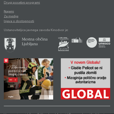
Drugi posebni programi
Najemi
Za medije
Izjava o dostopnosti
Ustanoviteljica javnega zavoda Kinodvor je: