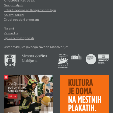
Kinosloga. Retrosex.
Noč grozljivk
Letni Kinodvor na Kongresnem trgu
Spletni ogled
Drugi posebni programi
Najemi
Za medije
Izjava o dostopnosti
Ustanoviteljica javnega zavoda Kinodvor je: