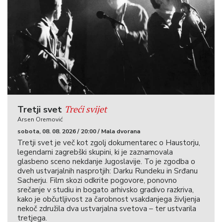
Treći svijet
Tretji svet
Arsen Oremović
sobota, 08. 08. 2026 / 20:00 / Mala dvorana
Tretji svet je več kot zgolj dokumentarec o Haustorju,
legendarni zagrebški skupini, ki je zaznamovala
glasbeno sceno nekdanje Jugoslavije. To je zgodba o
dveh ustvarjalnih nasprotjih: Darku Rundeku in Srđanu
Sacherju. Film skozi odkrite pogovore, ponovno
srečanje v studiu in bogato arhivsko gradivo razkriva,
kako je občutljivost za čarobnost vsakdanjega življenja
nekoč združila dva ustvarjalna svetova – ter ustvarila
tretjega.