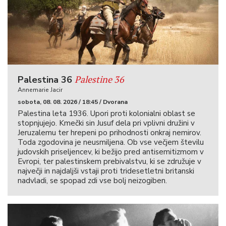
Palestine 36
Palestina 36
Annemarie Jacir
sobota, 08. 08. 2026 / 18:45 / Dvorana
Palestina leta 1936. Upori proti kolonialni oblast se
stopnjujejo. Kmečki sin Jusuf dela pri vplivni družini v
Jeruzalemu ter hrepeni po prihodnosti onkraj nemirov.
Toda zgodovina je neusmiljena. Ob vse večjem številu
judovskih priseljencev, ki bežijo pred antisemitizmom v
Evropi, ter palestinskem prebivalstvu, ki se združuje v
največji in najdaljši vstaji proti tridesetletni britanski
nadvladi, se spopad zdi vse bolj neizogiben.