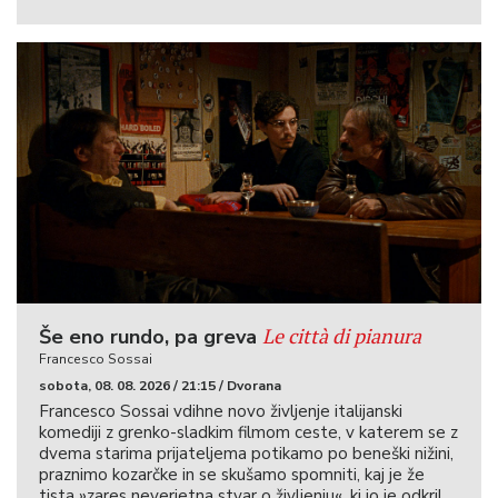
Le città di pianura
Še eno rundo, pa greva
Francesco Sossai
sobota, 08. 08. 2026 / 21:15 / Dvorana
Francesco Sossai vdihne novo življenje italijanski
komediji z grenko-sladkim filmom ceste, v katerem se z
dvema starima prijateljema potikamo po beneški nižini,
praznimo kozarčke in se skušamo spomniti, kaj je že
tista »zares neverjetna stvar o življenju«, ki jo je odkril