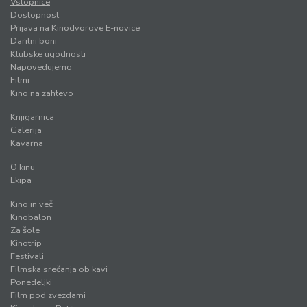
Vstopnice
Dostopnost
Prijava na Kinodvorove E-novice
Darilni boni
Klubske ugodnosti
Napovedujemo
Filmi
Kino na zahtevo
Knjigarnica
Galerija
Kavarna
O kinu
Ekipa
Kino in več
Kinobalon
Za šole
Kinotrip
Festivali
Filmska srečanja ob kavi
Ponedeljki
Film pod zvezdami