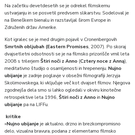
Na začetku devetdesetih se je odrekel filmskemu
ustvarjanju in se posvetil predvsem slikarstvu. Sodeloval je
na Beneškem bienalu in razstavljal širom Evrope in
Združenih držav Amerike.
Kot igralec se je med drugim pojavil v Cronenbergovih
Smrtnih obljubah (Eastern Promises
, 2007). Po skoraj
dvajsetletni odsotnosti se je na filmsko prizorišče vrnil leta
2008 s trilerjem
Štiri noči z Anno
(
Cztery noce z Anną
),
meditativno študijo o osamljenosti in hrepenenju.
Nujno
ubijanje
je zadnje poglavje v obsežni filmografiji Jerzyja
Skolimowskega, ki vključuje več kot dvajset filmov. Njegova
zgodnejša dela smo si lahko ogledali v okviru kinotečne
retrospektive leta 1996,
Štiri noči z Anno
in
Nujno
ubijanje
pa na LIFFu.
kritike
»
Nujno ubijanje
je aktualno, drzno in brezkompromisno
delo, vizualna bravura, podana z elementarno filmsko