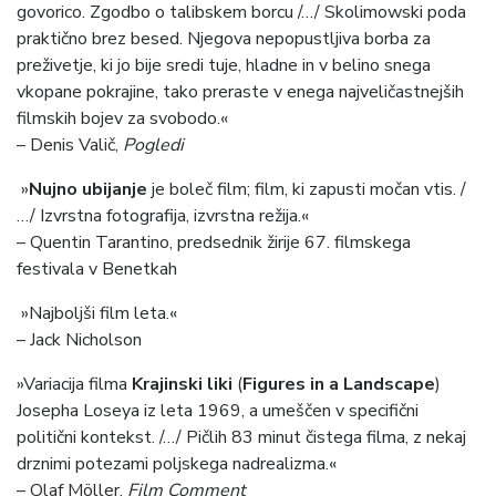
govorico. Zgodbo o talibskem borcu /…/ Skolimowski poda
praktično brez besed. Njegova nepopustljiva borba za
preživetje, ki jo bije sredi tuje, hladne in v belino snega
vkopane pokrajine, tako preraste v enega najveličastnejših
filmskih bojev za svobodo.«
– Denis Valič,
Pogledi
»
Nujno ubijanje
je boleč film; film, ki zapusti močan vtis. /
…/ Izvrstna fotografija, izvrstna režija.«
– Quentin Tarantino, predsednik žirije 67. filmskega
festivala v Benetkah
»Najboljši film leta.«
– Jack Nicholson
»Variacija filma
Krajinski liki
(
Figures in a Landscape
)
Josepha Loseya iz leta 1969, a umeščen v specifični
politični kontekst. /…/ Pičlih 83 minut čistega filma, z nekaj
drznimi potezami poljskega nadrealizma.«
– Olaf Möller,
Film Comment