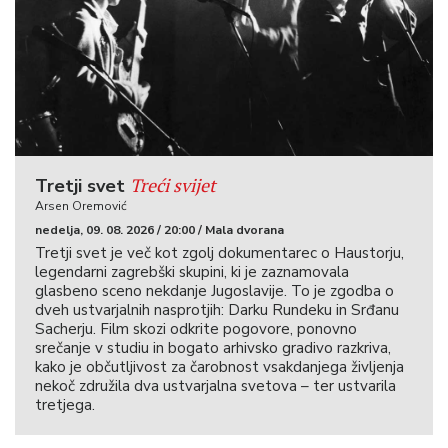
Treći svijet
Tretji svet
Arsen Oremović
nedelja, 09. 08. 2026 / 20:00 / Mala dvorana
Tretji svet je več kot zgolj dokumentarec o Haustorju,
legendarni zagrebški skupini, ki je zaznamovala
glasbeno sceno nekdanje Jugoslavije. To je zgodba o
dveh ustvarjalnih nasprotjih: Darku Rundeku in Srđanu
Sacherju. Film skozi odkrite pogovore, ponovno
srečanje v studiu in bogato arhivsko gradivo razkriva,
kako je občutljivost za čarobnost vsakdanjega življenja
nekoč združila dva ustvarjalna svetova – ter ustvarila
tretjega.