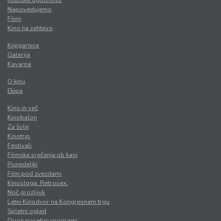
Klubske ugodnosti
Napovedujemo
Filmi
Kino na zahtevo
Knjigarnica
Galerija
Kavarna
O kinu
Ekipa
Kino in več
Kinobalon
Za šole
Kinotrip
Festivali
Filmska srečanja ob kavi
Ponedeljki
Film pod zvezdami
Kinosloga. Retrosex.
Noč grozljivk
Letni Kinodvor na Kongresnem trgu
Spletni ogled
Drugi posebni programi