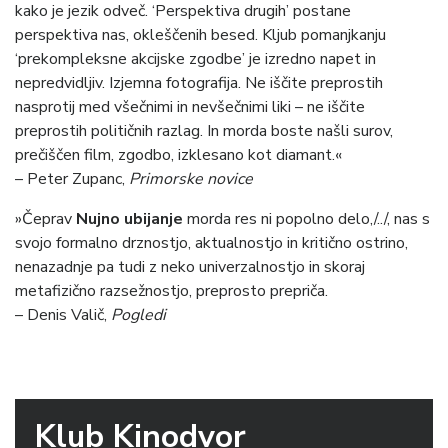
kako je jezik odveč. ‘Perspektiva drugih’ postane
perspektiva nas, okleščenih besed. Kljub pomanjkanju
‘prekompleksne akcijske zgodbe’ je izredno napet in
nepredvidljiv. Izjemna fotografija. Ne iščite preprostih
nasprotij med všečnimi in nevšečnimi liki – ne iščite
preprostih političnih razlag. In morda boste našli surov,
prečiščen film, zgodbo, izklesano kot diamant.«
– Peter Zupanc,
Primorske novice
»Čeprav
Nujno ubijanje
morda res ni popolno delo,/../, nas s
svojo formalno drznostjo, aktualnostjo in kritično ostrino,
nenazadnje pa tudi z neko univerzalnostjo in skoraj
metafizično razsežnostjo, preprosto prepriča.
– Denis Valič,
Pogledi
Klub Kinodvor