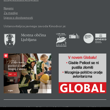
Najemi
Za medije
Izjava o dostopnosti
Ustanoviteljica javnega zavoda Kinodvor je:
Vse pravice pridržane © Kinodvor |
Avtorji
|
Pravno obvestilo
|
Varstvo