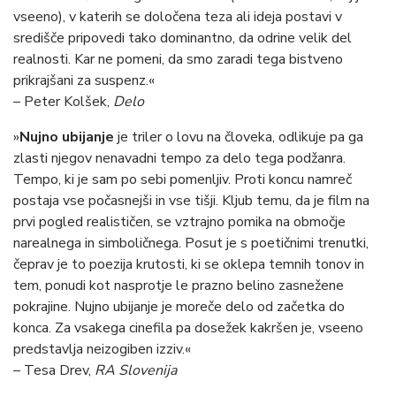
vseeno), v katerih se določena teza ali ideja postavi v
središče pripovedi tako dominantno, da odrine velik del
realnosti. Kar ne pomeni, da smo zaradi tega bistveno
prikrajšani za suspenz.«
– Peter Kolšek,
Delo
»
Nujno ubijanje
je triler o lovu na človeka, odlikuje pa ga
zlasti njegov nenavadni tempo za delo tega podžanra.
Tempo, ki je sam po sebi pomenljiv. Proti koncu namreč
postaja vse počasnejši in vse tišji. Kljub temu, da je film na
prvi pogled realističen, se vztrajno pomika na območje
narealnega in simboličnega. Posut je s poetičnimi trenutki,
čeprav je to poezija krutosti, ki se oklepa temnih tonov in
tem, ponudi kot nasprotje le prazno belino zasnežene
pokrajine. Nujno ubijanje je moreče delo od začetka do
konca. Za vsakega cinefila pa dosežek kakršen je, vseeno
predstavlja neizogiben izziv.«
– Tesa Drev,
RA Slovenija