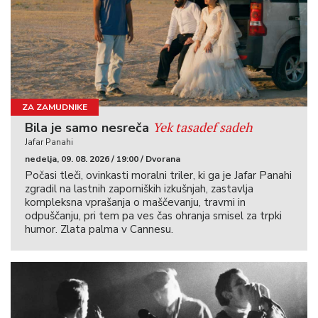
ZA ZAMUDNIKE
Yek tasadef sadeh
Bila je samo nesreča
Jafar Panahi
nedelja, 09. 08. 2026 / 19:00 / Dvorana
Počasi tleči, ovinkasti moralni triler, ki ga je Jafar Panahi
zgradil na lastnih zaporniških izkušnjah, zastavlja
kompleksna vprašanja o maščevanju, travmi in
odpuščanju, pri tem pa ves čas ohranja smisel za trpki
humor. Zlata palma v Cannesu.