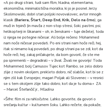
»A po drugi strani, tudi sam film, hladna, elementarna,
ekonomična, minimalistična moralka, ki jo je posnel Jerzy
Skolimowski, dobri stari poljski novovalovec, avtor mnogih
klasik (
Bariera, Štart, Deep End, Krik, Delo na črno
), ga
muči in trpinči (in mavža z non-stop stresi, šoki, pastmi, psi,
helikopterji in šikanami – oh, in ženskami – tuje dežele), toda
iz njega ne potegne ničesar. Ali bolje rečeno: Mohammed
nam noče ničesar povedati. Po eni strani nam hoče reči, hej,
itak si nimamo kaj povedati, po drugi strani pa se zdi, kot da
hoče reči, hej, zakaj pričakujete, da bom govoril, če ste me
pa spremenili – degradirali – v žival. Živali ne govorijo’ Toda
Mohammed, bolj Camusov Tujec kot Rambo, se zelo dobro
zlije z novim okoljem, prekleto dobro, nič slabše, kot bi se z
njim zlil kak Evropejec, magari Poljak ali Slovenec – v resnici
se s tem okoljem zlije tako dobro, kot da je tu doma.« ZA
– Marcel Štefančič jr.,
Mladina
»Šifre: film ni za rahločutne. Lahko govorite, da govori o
srečanju kultur – kulturnem šoku. Lahko rečete, da pokaže,