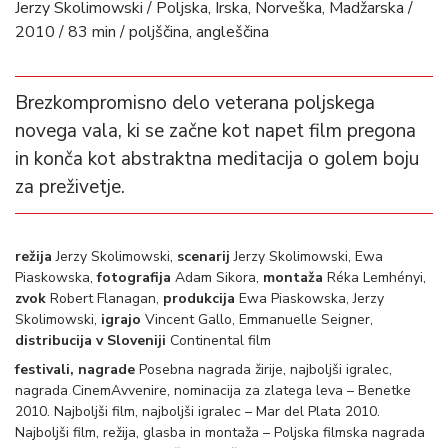
Jerzy Skolimowski / Poljska, Irska, Norveška, Madžarska /
2010 / 83 min / poljščina, angleščina
Brezkompromisno delo veterana poljskega
novega vala, ki se začne kot napet film pregona
in konča kot abstraktna meditacija o golem boju
za preživetje.
režija
Jerzy Skolimowski,
scenarij
Jerzy Skolimowski, Ewa
Piaskowska,
fotografija
Adam Sikora,
montaža
Réka Lemhényi,
zvok
Robert Flanagan,
produkcija
Ewa Piaskowska, Jerzy
Skolimowski,
igrajo
Vincent Gallo, Emmanuelle Seigner,
distribucija v Sloveniji
Continental film
festivali, nagrade
Posebna nagrada žirije, najboljši igralec,
nagrada CinemAvvenire, nominacija za zlatega leva – Benetke
2010. Najboljši film, najboljši igralec – Mar del Plata 2010.
Najboljši film, režija, glasba in montaža – Poljska filmska nagrada