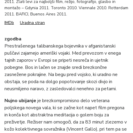
2011. Zlati levi za najboljši film, režijo, fotografijo, glasbo in
montažo – Gdynia 2011. Toronto 2010. Viennale 2010. Rotterdam
2011. BAFICI, Buenos Aires 2011.
IMDb
Uradna stran
zgodba
Prestrašenega talibanskega bojevnika v afganistanski
puščavi zajamejo ameriški vojaki. Med prevozom v enega
tajnih zaporov v Evropi se pripeti nesreča in ujetnik
pobegne. Bos in lačen se znajde sredi brezkončne
zasnežene pokrajine. Na begu pred vojsko, ki uradno ne
obstaja, se poda na dolgo popotovanje skozi divjo in
neusmiljeno naravo, z zasledovalci nenehno za petami.
Nujno ubijanje
je brezkompromisno delo veterana
poljskega novega vala, ki se začne kot napet film pregona
in konča kot abstraktna meditacija o golem boju za
preživetje. Režiser nam omogoči, da za 83 minut zlezemo v
kožo kolektivnega sovražnika (Vincent Gallo), pri tem pa se