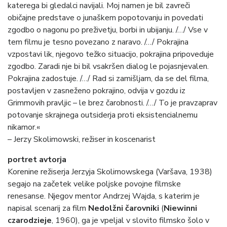
katerega bi gledalci navijali. Moj namen je bil zavreči
običajne predstave o junaškem popotovanju in povedati
zgodbo o nagonu po preživetju, borbi in ubijanju. /…/ Vse v
tem filmu je tesno povezano z naravo. /…/ Pokrajina
vzpostavi lik, njegovo težko situacijo, pokrajina pripoveduje
zgodbo. Zaradi nje bi bil vsakršen dialog le pojasnjevalen.
Pokrajina zadostuje. /…/ Rad si zamišljam, da se del filma,
postavljen v zasneženo pokrajino, odvija v gozdu iz
Grimmovih pravljic – le brez čarobnosti. /…/ To je pravzaprav
potovanje skrajnega outsiderja proti eksistencialnemu
nikamor.«
– Jerzy Skolimowski, režiser in koscenarist
portret avtorja
Korenine režiserja Jerzyja Skolimowskega (Varšava, 1938)
segajo na začetek velike poljske povojne filmske
renesanse. Njegov mentor Andrzej Wajda, s katerim je
napisal scenarij za film
Nedolžni čarovniki
(
Niewinni
czarodzieje
, 1960), ga je vpeljal v slovito filmsko šolo v