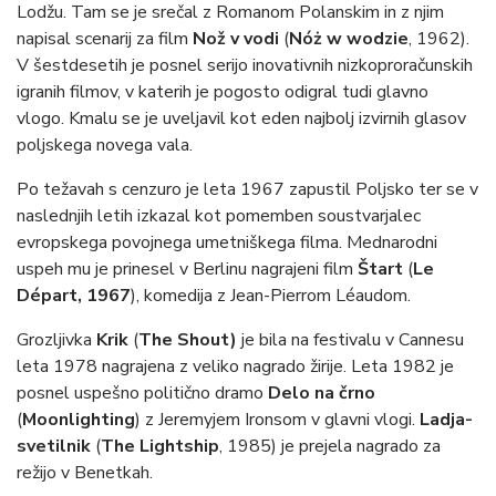
Lodžu. Tam se je srečal z Romanom Polanskim in z njim
napisal scenarij za film
Nož v vodi
(
Nóż w wodzie
, 1962).
V šestdesetih je posnel serijo inovativnih nizkoproračunskih
igranih filmov, v katerih je pogosto odigral tudi glavno
vlogo. Kmalu se je uveljavil kot eden najbolj izvirnih glasov
poljskega novega vala.
Po težavah s cenzuro je leta 1967 zapustil Poljsko ter se v
naslednjih letih izkazal kot pomemben soustvarjalec
evropskega povojnega umetniškega filma. Mednarodni
uspeh mu je prinesel v Berlinu nagrajeni film
Štart
(
Le
Départ, 1967
), komedija z Jean-Pierrom Léaudom.
Grozljivka
Krik
(
The Shout)
je bila na festivalu v Cannesu
leta 1978 nagrajena z veliko nagrado žirije. Leta 1982 je
posnel uspešno politično dramo
Delo na črno
(
Moonlighting
) z Jeremyjem Ironsom v glavni vlogi.
Ladja-
svetilnik
(
The Lightship
, 1985) je prejela nagrado za
režijo v Benetkah.