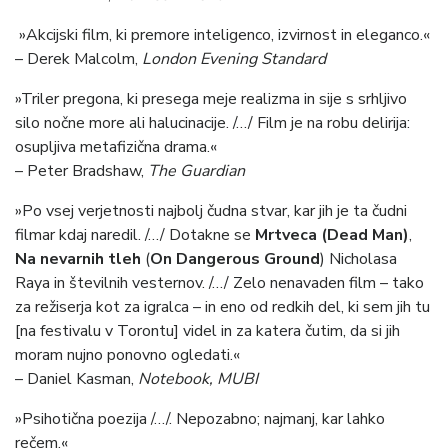
»Akcijski film, ki premore inteligenco, izvirnost in eleganco.«
– Derek Malcolm,
London
Evening Standard
»Triler pregona, ki presega meje realizma in sije s srhljivo
silo nočne more ali halucinacije. /…/ Film je na robu delirija:
osupljiva metafizična drama.«
– Peter Bradshaw,
The Guardian
»Po vsej verjetnosti najbolj čudna stvar, kar jih je ta čudni
filmar kdaj naredil. /…/ Dotakne se
Mrtveca (Dead Man)
,
Na nevarnih tleh
(
On Dangerous Ground
) Nicholasa
Raya in številnih vesternov. /…/ Zelo nenavaden film – tako
za režiserja kot za igralca – in eno od redkih del, ki sem jih tu
[na festivalu v Torontu] videl in za katera čutim, da si jih
moram nujno ponovno ogledati.«
– Daniel Kasman,
Notebook, MUBI
»Psihotična poezija /…/. Nepozabno; najmanj, kar lahko
rečem.«