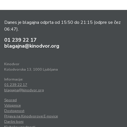
Danes je blagajna odprta od 15:50 do 21:15
(odpre se čez
06:47).
01 239 22 17
blagajna@kinodvor.org
Kinodvor
Kolodvorska 13, 1000 Ljubljana
Informacije:
01 239 22 17
blagajna@kinodvor.org
Spored
Vstopnice
Dostopnost
Prijava na Kinodvorove E-novice
Darilni boni