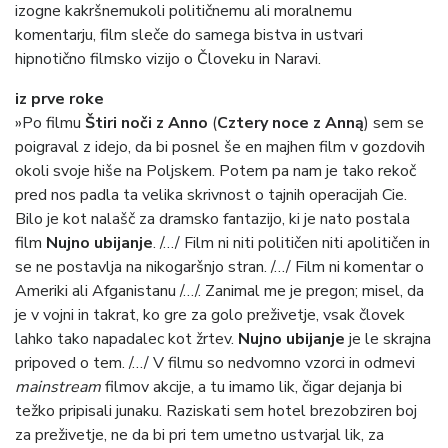
izogne kakršnemukoli političnemu ali moralnemu
komentarju, film sleče do samega bistva in ustvari
hipnotično filmsko vizijo o Človeku in Naravi.
iz prve roke
»Po filmu
Štiri noči z Anno
(
Cztery noce z Anną
) sem se
poigraval z idejo, da bi posnel še en majhen film v gozdovih
okoli svoje hiše na Poljskem. Potem pa nam je tako rekoč
pred nos padla ta velika skrivnost o tajnih operacijah Cie.
Bilo je kot nalašč za dramsko fantazijo, ki je nato postala
film
Nujno ubijanje
. /…/ Film ni niti političen niti apolitičen in
se ne postavlja na nikogaršnjo stran. /…/ Film ni komentar o
Ameriki ali Afganistanu /…/. Zanimal me je pregon; misel, da
je v vojni in takrat, ko gre za golo preživetje, vsak človek
lahko tako napadalec kot žrtev.
Nujno ubijanje
je le skrajna
pripoved o tem. /…/ V filmu so nedvomno vzorci in odmevi
mainstream
filmov akcije, a tu imamo lik, čigar dejanja bi
težko pripisali junaku. Raziskati sem hotel brezobziren boj
za preživetje, ne da bi pri tem umetno ustvarjal lik, za