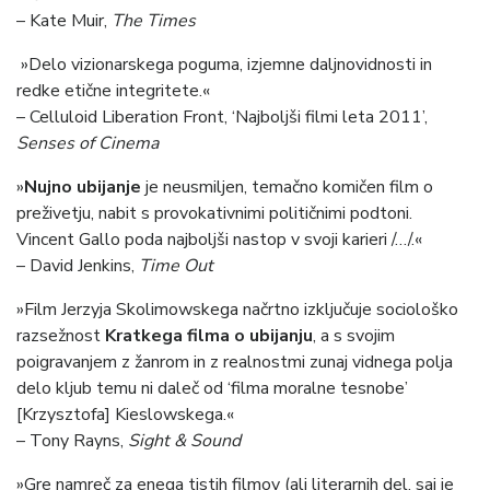
– Kate Muir,
The Times
»Delo vizionarskega poguma, izjemne daljnovidnosti in
redke etične integritete.«
– Celluloid Liberation Front, ‘Najboljši filmi leta 2011’,
Senses of Cinema
»
Nujno ubijanje
je neusmiljen, temačno komičen film o
preživetju, nabit s provokativnimi političnimi podtoni.
Vincent Gallo poda najboljši nastop v svoji karieri /…/.«
– David Jenkins,
Time Out
»Film Jerzyja Skolimowskega načrtno izključuje sociološko
razsežnost
Kratkega filma o ubijanju
, a s svojim
poigravanjem z žanrom in z realnostmi zunaj vidnega polja
delo kljub temu ni daleč od ‘filma moralne tesnobe’
[Krzysztofa]
Kieslowskega.«
– Tony Rayns,
Sight & Sound
»Gre namreč za enega tistih filmov (ali literarnih del, saj je