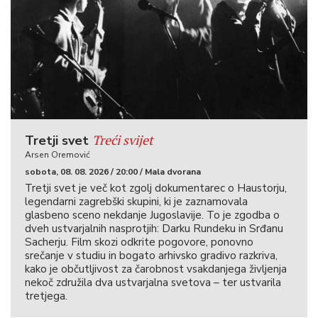
Treći svijet
Tretji svet
Arsen Oremović
sobota, 08. 08. 2026 / 20:00 / Mala dvorana
Tretji svet je več kot zgolj dokumentarec o Haustorju,
legendarni zagrebški skupini, ki je zaznamovala
glasbeno sceno nekdanje Jugoslavije. To je zgodba o
dveh ustvarjalnih nasprotjih: Darku Rundeku in Srđanu
Sacherju. Film skozi odkrite pogovore, ponovno
srečanje v studiu in bogato arhivsko gradivo razkriva,
kako je občutljivost za čarobnost vsakdanjega življenja
nekoč združila dva ustvarjalna svetova – ter ustvarila
tretjega.