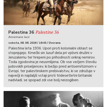
Palestine 36
Palestina 36
Annemarie Jacir
sobota, 08. 08. 2026 / 18:45 / Dvorana
Palestina leta 1936. Upori proti kolonialni oblast se
stopnjujejo. Kmečki sin Jusuf dela pri vplivni družini v
Jeruzalemu ter hrepeni po prihodnosti onkraj nemirov.
Toda zgodovina je neusmiljena. Ob vse večjem številu
judovskih priseljencev, ki bežijo pred antisemitizmom v
Evropi, ter palestinskem prebivalstvu, ki se združuje v
največji in najdaljši vstaji proti tridesetletni britanski
nadvladi, se spopad zdi vse bolj neizogiben.