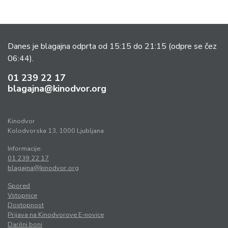
Danes je blagajna odprta od 15:15 do 21:15
(odpre se čez
06:44).
01 239 22 17
blagajna@kinodvor.org
Kinodvor
Kolodvorska 13, 1000 Ljubljana
Informacije:
01 239 22 17
blagajna@kinodvor.org
Spored
Vstopnice
Dostopnost
Prijava na Kinodvorove E-novice
Darilni boni