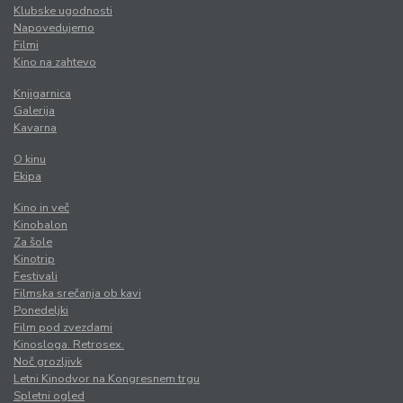
Klubske ugodnosti
Napovedujemo
Filmi
Kino na zahtevo
Knjigarnica
Galerija
Kavarna
O kinu
Ekipa
Kino in več
Kinobalon
Za šole
Kinotrip
Festivali
Filmska srečanja ob kavi
Ponedeljki
Film pod zvezdami
Kinosloga. Retrosex.
Noč grozljivk
Letni Kinodvor na Kongresnem trgu
Spletni ogled