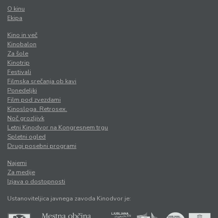
O kinu
Ekipa
Kino in več
Kinobalon
Za šole
Kinotrip
Festivali
Filmska srečanja ob kavi
Ponedeljki
Film pod zvezdami
Kinosloga. Retrosex.
Noč grozljivk
Letni Kinodvor na Kongresnem trgu
Spletni ogled
Drugi posebni programi
Najemi
Za medije
Izjava o dostopnosti
Ustanoviteljica javnega zavoda Kinodvor je: