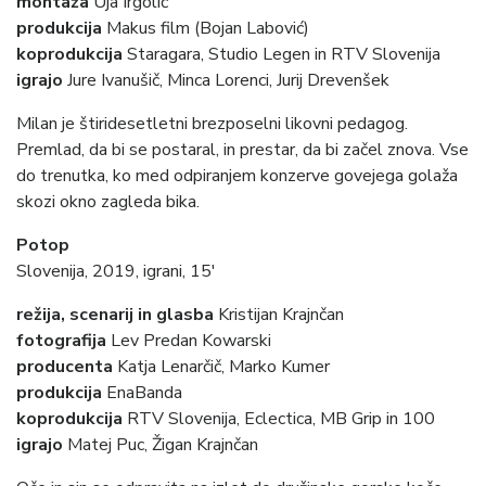
montaža
Uja Irgolič
produkcija
Makus film (Bojan Labović)
koprodukcija
Staragara, Studio Legen in RTV Slovenija
igrajo
Jure Ivanušič, Minca Lorenci, Jurij Drevenšek
Milan je štiridesetletni brezposelni likovni pedagog.
Premlad, da bi se postaral, in prestar, da bi začel znova. Vse
do trenutka, ko med odpiranjem konzerve govejega golaža
skozi okno zagleda bika.
Potop
Slovenija, 2019, igrani, 15′
režija, scenarij in glasba
Kristijan Krajnčan
fotografija
Lev Predan Kowarski
producenta
Katja Lenarčič, Marko Kumer
produkcija
EnaBanda
koprodukcija
RTV Slovenija, Eclectica, MB Grip in 100
igrajo
Matej Puc, Žigan Krajnčan