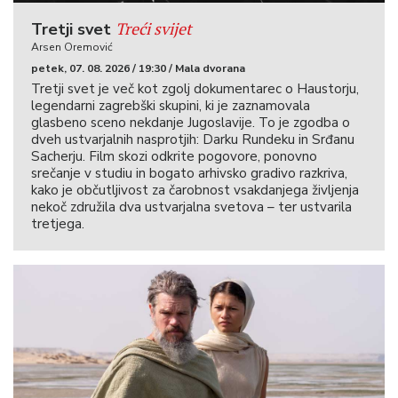
Treći svijet
Tretji svet
Arsen Oremović
petek, 07. 08. 2026 / 19:30 / Mala dvorana
Tretji svet je več kot zgolj dokumentarec o Haustorju,
legendarni zagrebški skupini, ki je zaznamovala
glasbeno sceno nekdanje Jugoslavije. To je zgodba o
dveh ustvarjalnih nasprotjih: Darku Rundeku in Srđanu
Sacherju. Film skozi odkrite pogovore, ponovno
srečanje v studiu in bogato arhivsko gradivo razkriva,
kako je občutljivost za čarobnost vsakdanjega življenja
nekoč združila dva ustvarjalna svetova – ter ustvarila
tretjega.