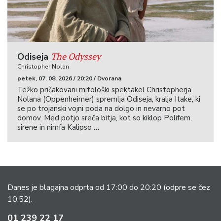
The Odyssey
Odiseja
Christopher Nolan
petek, 07. 08. 2026 / 20:20 / Dvorana
Težko pričakovani mitološki spektakel Christopherja
Nolana (Oppenheimer) spremlja Odiseja, kralja Itake, ki
se po trojanski vojni poda na dolgo in nevarno pot
domov. Med potjo sreča bitja, kot so kiklop Polifem,
sirene in nimfa Kalipso …
Danes je blagajna odprta od 17:00 do 20:20
(odpre se čez
10:52).
01 239 22 17