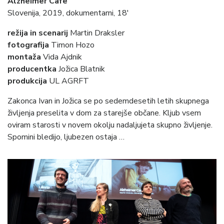
Alzheimer Cafe
Slovenija, 2019, dokumentarni, 18′
režija in scenarij
Martin Draksler
fotografija
Timon Hozo
montaža
Vida Ajdnik
producentka
Jožica Blatnik
produkcija
UL AGRFT
Zakonca Ivan in Jožica se po sedemdesetih letih skupnega
življenja preselita v dom za starejše občane. Kljub vsem
oviram starosti v novem okolju nadaljujeta skupno življenje.
Spomini bledijo, ljubezen ostaja …