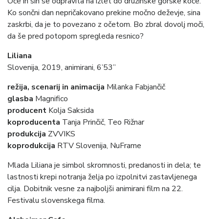
Oče in sin se odpravita na izlet do družinske gorske koče.
Ko sončni dan nepričakovano prekine močno deževje, sina
zaskrbi, da je to povezano z očetom. Bo zbral dovolj moči,
da še pred potopom spregleda resnico?
Liliana
Slovenija, 2019, animirani, 6’53”
režija, scenarij in animacija
Milanka Fabjančič
glasba
Magnifico
producent
Kolja Saksida
koproducenta
Tanja Prinčič, Teo Rižnar
produkcija
ZVVIKS
koprodukcija
RTV Slovenija, NuFrame
Mlada Liliana je simbol skromnosti, predanosti in dela; te
lastnosti krepi notranja želja po izpolnitvi zastavljenega
cilja. Dobitnik vesne za najboljši animirani film na 22.
Festivalu slovenskega filma.