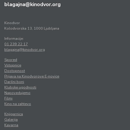
blagajna@kinodvor.org
Kinodvor
Kolodvorska 13, 1000 Ljubljana
Informacije:
01 239 22 17
blagajna@kinodvor.org
Spored
Vstopnice
Dostopnost
Prijava na Kinodvorove E-novice
Darilni boni
Klubske ugodnosti
Napovedujemo
Filmi
Kino na zahtevo
Knjigarnica
Galerija
Kavarna