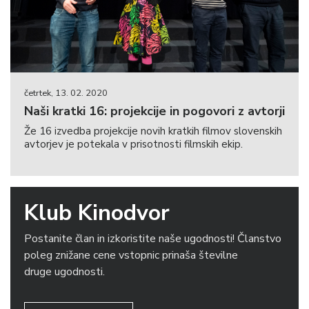
četrtek, 13. 02. 2020
Naši kratki 16: projekcije in pogovori z avtorji
Že 16 izvedba projekcije novih kratkih filmov slovenskih
avtorjev je potekala v prisotnosti filmskih ekip.
Klub Kinodvor
Postanite član in izkoristite naše ugodnosti! Članstvo
poleg znižane cene vstopnic prinaša številne
druge ugodnosti.