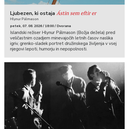
Ástin sem eftir er
Ljubezen, ki ostaja
Hlynur Pálmason
petek, 07. 08. 2026 / 18:00 / Dvorana
Islandski režiser Hlynur Pálmason (Božja dežela) pred
veličastnim ozadjem minevajočih letnih časov naslika
igriv, grenko-sladek portret družinskega življenja v vsej
njegovi lepoti, humorju in nepopolnosti.