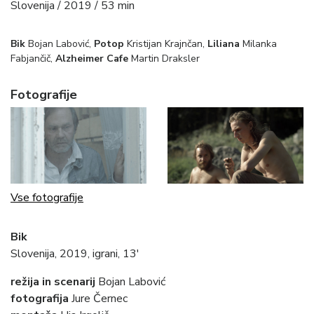
Slovenija / 2019 / 53 min
Bik
Bojan Labović,
Potop
Kristijan Krajnčan,
Liliana
Milanka
Fabjančič,
Alzheimer Cafe
Martin Draksler
Fotografije
Vse fotografije
Bik
Slovenija, 2019, igrani, 13′
režija in scenarij
Bojan Labović
fotografija
Jure Černec