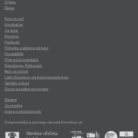
O kinu
Ekipa
Kino in več
Kinobalon
Za šole
Kinotrip
Festivali
Filmska srečanja ob kavi
Ponedeljki
Film pod zvezdami
Kinosloga. Retrosex.
Noč grozljivk
Letni Kinodvor na Kongresnem trgu
Spletni ogled
Drugi posebni programi
Najemi
Za medije
Izjava o dostopnosti
Ustanoviteljica javnega zavoda Kinodvor je: