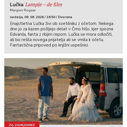
Lampje – de film
Lučka
Margien Rogaar
nedelja, 09. 08. 2026 / 16:50 / Dvorana
Enajstletna Lučka živi ob svetilniku z očetom. Nekega
dne jo za kazen pošljejo delat v Črno hišo, kjer spozna
Edvarda, fanta z ribjim repom. Lučka se mora odločiti,
ali bo rešila novega prijatelja ali se vrnila k očetu.
Fantastična pripoved po knjižni uspešnici.
ZA ZAMUDNIKE