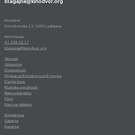
blagajna@kinodvor.org
Kinodvor
Kolodvorska 13, 1000 Ljubljana
Informacije:
01 239 22 17
blagajna@kinodvor.org
Spored
Vstopnice
Dostopnost
Prijava na Kinodvorove E-novice
Darilni boni
Klubske ugodnosti
Napovedujemo
Filmi
Kino na zahtevo
Knjigarnica
Galerija
Kavarna