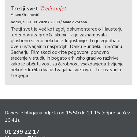
Treći svijet
Tretji svet
Arsen Oremović
nedelja, 09. 08. 2026 / 20:00 / Mala dvorana
Tretji svet je več kot zgolj dokumentarec o Haustorju,
legendarni zagrebški skupini, ki je zaznamovala
glasbeno sceno nekdanje Jugoslavije. To je zgodba o
dveh ustvarjalnih nasprotjih: Darku Rundeku in Srđanu
Sacherju. Film skozi odkrite pogovore, ponovno
srečanje v studiu in bogato arhivsko gradivo razkriva,
kako je občutljivost za čarobnost vsakdanjega življenja
nekoč združila dva ustvarjalna svetova – ter ustvarila
tretjega.
Danes je blagajna odprta od 15:50 do 21:15
(odpre se čez
10:41).
01 239 22 17