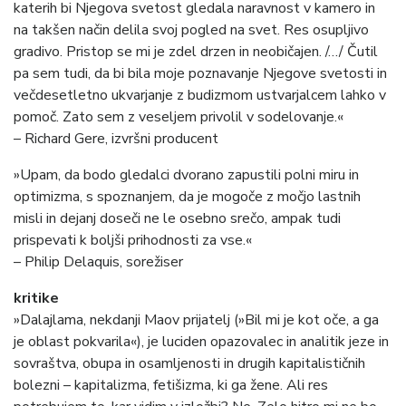
katerih bi Njegova svetost gledala naravnost v kamero in
na takšen način delila svoj pogled na svet. Res osupljivo
gradivo. Pristop se mi je zdel drzen in neobičajen. /…/ Čutil
pa sem tudi, da bi bila moje poznavanje Njegove svetosti in
večdesetletno ukvarjanje z budizmom ustvarjalcem lahko v
pomoč. Zato sem z veseljem privolil v sodelovanje.«
– Richard Gere, izvršni producent
»Upam, da bodo gledalci dvorano zapustili polni miru in
optimizma, s spoznanjem, da je mogoče z močjo lastnih
misli in dejanj doseči ne le osebno srečo, ampak tudi
prispevati k boljši prihodnosti za vse.«
– Philip Delaquis, sorežiser
kritike
»Dalajlama, nekdanji Maov prijatelj (»Bil mi je kot oče, a ga
je oblast pokvarila«), je luciden opazovalec in analitik jeze in
sovraštva, obupa in osamljenosti in drugih kapitalističnih
bolezni – kapitalizma, fetišizma, ki ga žene. Ali res