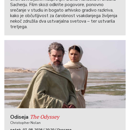
Sacherju. Film skozi odkrite pogovore, ponovno
srečanje v studiu in bogato arhivsko gradivo razkriva,
kako je občutljivost za čarobnost vsakdanjega življenja
nekoč združila dva ustvarjalna svetova – ter ustvarila
tretjega.
The Odyssey
Odiseja
Christopher Nolan
petek, 07. 08. 2026 / 20:20 / Dvorana