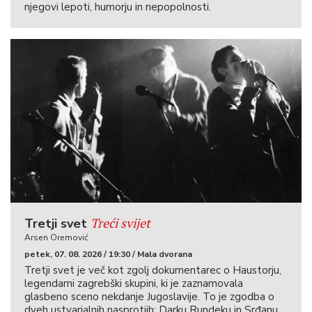
njegovi lepoti, humorju in nepopolnosti.
Treći svijet
Tretji svet
Arsen Oremović
petek, 07. 08. 2026 / 19:30 / Mala dvorana
Tretji svet je več kot zgolj dokumentarec o Haustorju,
legendarni zagrebški skupini, ki je zaznamovala
glasbeno sceno nekdanje Jugoslavije. To je zgodba o
dveh ustvarjalnih nasprotjih: Darku Rundeku in Srđanu