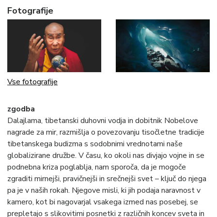
Fotografije
Vse fotografije
zgodba
Dalajlama, tibetanski duhovni vodja in dobitnik Nobelove
nagrade za mir, razmišlja o povezovanju tisočletne tradicije
tibetanskega budizma s sodobnimi vrednotami naše
globalizirane družbe. V času, ko okoli nas divjajo vojne in se
podnebna kriza poglablja, nam sporoča, da je mogoče
zgraditi mirnejši, pravičnejši in srečnejši svet – ključ do njega
pa je v naših rokah. Njegove misli, ki jih podaja naravnost v
kamero, kot bi nagovarjal vsakega izmed nas posebej, se
prepletajo s slikovitimi posnetki z različnih koncev sveta in