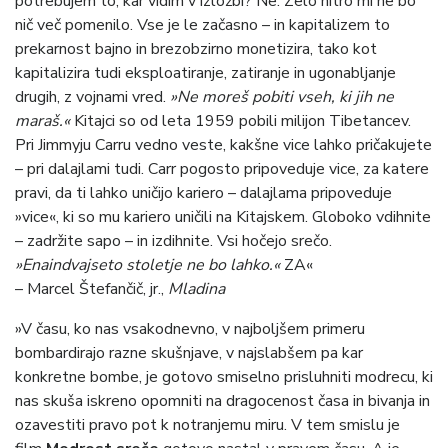
potrebujem to, kar vidim v izložbi? Ne. Zelo hitro mi ne bo
nič več pomenilo. Vse je le začasno – in kapitalizem to
prekarnost bajno in brezobzirno monetizira, tako kot
kapitalizira tudi eksploatiranje, zatiranje in ugonabljanje
drugih, z vojnami vred.
»Ne moreš pobiti vseh, ki jih ne
maraš.«
Kitajci so od leta 1959 pobili milijon Tibetancev.
Pri Jimmyju Carru vedno veste, kakšne vice lahko pričakujete
– pri dalajlami tudi. Carr pogosto pripoveduje vice, za katere
pravi, da ti lahko uničijo kariero – dalajlama pripoveduje
»vice«, ki so mu kariero uničili na Kitajskem. Globoko vdihnite
– zadržite sapo – in izdihnite. Vsi hočejo srečo.
»Enaindvajseto stoletje ne bo lahko.«
ZA«
– Marcel Štefančič, jr.,
Mladina
»V času, ko nas vsakodnevno, v najboljšem primeru
bombardirajo razne skušnjave, v najslabšem pa kar
konkretne bombe, je gotovo smiselno prisluhniti modrecu, ki
nas skuša iskreno opomniti na dragocenost časa in bivanja in
ozavestiti pravo pot k notranjemu miru. V tem smislu je