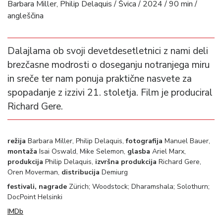
Barbara Miller, Philip Delaquis / Švica / 2024 / 90 min /
angleščina
Dalajlama ob svoji devetdesetletnici z nami deli
brezčasne modrosti o doseganju notranjega miru
in sreče ter nam ponuja praktične nasvete za
spopadanje z izzivi 21. stoletja. Film je produciral
Richard Gere.
režija
Barbara Miller, Philip Delaquis,
fotografija
Manuel Bauer,
montaža
Isai Oswald, Mike Selemon,
glasba
Ariel Marx,
produkcija
Philip Delaquis,
izvršna produkcija
Richard Gere,
Oren Moverman,
distribucija
Demiurg
festivali, nagrade
Zürich; Woodstock; Dharamshala; Solothurn;
DocPoint Helsinki
IMDb