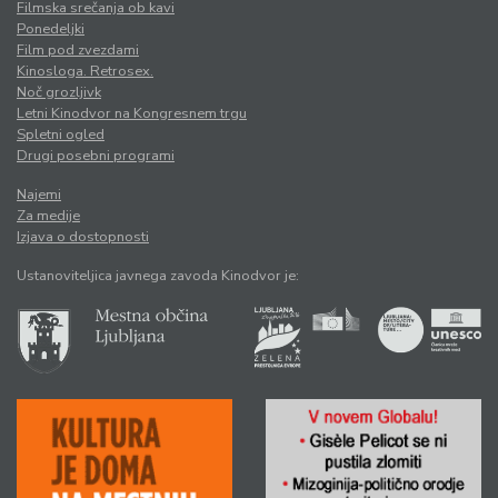
Filmska srečanja ob kavi
Ponedeljki
Film pod zvezdami
Kinosloga. Retrosex.
Noč grozljivk
Letni Kinodvor na Kongresnem trgu
Spletni ogled
Drugi posebni programi
Najemi
Za medije
Izjava o dostopnosti
Ustanoviteljica javnega zavoda Kinodvor je: