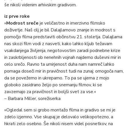
še nikoli videnim arhivskim gradivom.
iz prve roke
»
Modrost sreče
je veličastno in imerzivno filmsko
doživetje. Naš cilj je bil Dalajlamovo znanje in modrost s
pomočjo filma predstaviti občinstvu 21. stoletja. Dalajlama
nas skozi film vodi z nasveti, kako lahko kljub težavam
vsakdanjega življenja, negotovostim zaradi podnebne krize
in zaskrbljenosti ob nenehnih vojnah najdemo duševni mir in
celo srečo. Ravno ta umirjenost duha nam namreč lahko
pomaga doseči mir in pravičnost tudi na zunaj; omogoča nam,
da se povežemo in ukrepamo. To pa se ujema z mojo
globoko zasidrano željo po snemanju filmov, ki se
zavzemajo za pravičnost in boljši svet za vse.«
– Barbara Miller, sorežiserka
»Ogledal sem si grobo montažo filma in gradivo se mi je
zdelo izjemno. Vse skupaj je delovalo velikopotezno, a
hkrati zelo osebno. Še nikoli nisem videl posnetkov, na