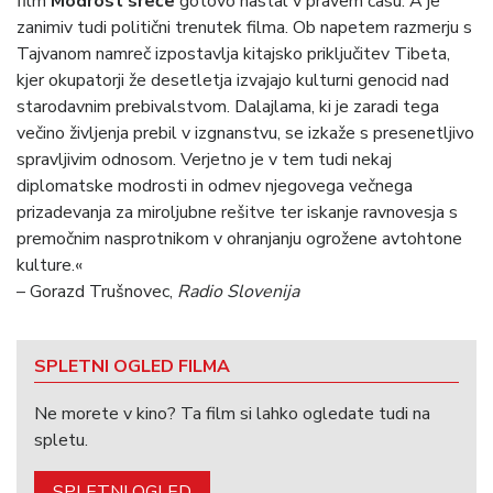
film
Modrost sreče
gotovo nastal v pravem času. A je
zanimiv tudi politični trenutek filma. Ob napetem razmerju s
Tajvanom namreč izpostavlja kitajsko priključitev Tibeta,
kjer okupatorji že desetletja izvajajo kulturni genocid nad
starodavnim prebivalstvom. Dalajlama, ki je zaradi tega
večino življenja prebil v izgnanstvu, se izkaže s presenetljivo
spravljivim odnosom. Verjetno je v tem tudi nekaj
diplomatske modrosti in odmev njegovega večnega
prizadevanja za miroljubne rešitve ter iskanje ravnovesja s
premočnim nasprotnikom v ohranjanju ogrožene avtohtone
kulture.«
– Gorazd Trušnovec,
Radio Slovenija
SPLETNI OGLED FILMA
Ne morete v kino? Ta film si lahko ogledate tudi na
spletu.
SPLETNI OGLED