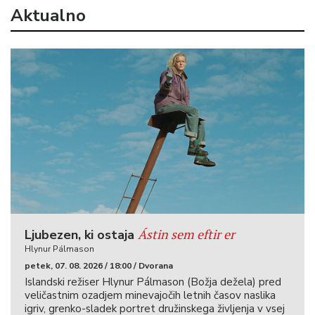
Aktualno
Ástin sem eftir er
Ljubezen, ki ostaja
Hlynur Pálmason
petek, 07. 08. 2026 / 18:00 / Dvorana
Islandski režiser Hlynur Pálmason (Božja dežela) pred
veličastnim ozadjem minevajočih letnih časov naslika
igriv, grenko-sladek portret družinskega življenja v vsej