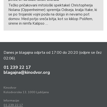
Težko pričakovani mitološki spektakel Christopherja
Nolana (Oppenheimer) spremlja Odiseja, kralja Itake, ki
se po trojanski vojni poda na dolgo in nevarno pot
domov. Med potjo sreča bitja, kot so kiklop Polifem,
sirene in nimfa Kalipso …
Danes je blagajna odprta od 17:00 do 20:20
(odpre se čez
02:06).
01 239 22 17
blagajna@kinodvor.org
Kinodvor
Kolodvorska 13, 1000 Ljubljana
Informacije:
01 239 22 17