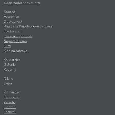
blagajna@kinodvor.org
Spored
Vstopnice
Dostopnost
Prijava na Kinodvorove E-novice
Darilni boni
Klubske ugodnosti
Napovedujemo
Filmi
Kino na zahtevo
Knjigarnica
Galerija
Kavarna
O kinu
Ekipa
Kino in več
Kinobalon
Za šole
Kinotrip
Festivali