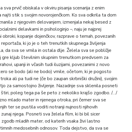
 sva prvič obiskala v okviru pisanja scenarija z enim
 najti stik s svojim novorojenčkom. Ko sva odkrila ta dom
znanila z njegovim delovanjem, izmenjala nekaj besed z
ialnimi delavkami in psihologinjo –, naju je najprej
ni obroki, kopanje dojenčkov, razprave o temah, povezanih
eportaža, ki jo je o teh trenutkih skupnega življenja
a, da sva se vrnila in ostala dlje. Želela sva se pobližje
aj gre kljub številnim skupnim trenutkom predvsem za
rahovi, upanji in včasih tudi iluzijami, povezanimi z novo
atero se bodo (ali ne bodo) vrnile, očetom, ki je pogosto
troka ali pa tudi ne (če bo zaupan skrbniški družini), svojim
jo za samostojno življenje. Nazadnje sva sklenila posneti
k štiri, poleg tega pa še peto z nekoliko krajšo zgodbo. /…/
o mlado mater in njenega otroka, pri čemer sva se
njih ter se pustila voditi notranji nujnosti njihovih
unaj njega. Posneti sva želela film, ki bi bil sicer
 zgodb mladih mater, od katerih vsaka živi lastno
n intimnih medosebnih odnosov. Toda dejstvo, da sva se