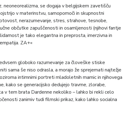
z. neoneorealizma, se dogaja v belgijskem zavetišču
mojstrijo v materinstvu, samopomoči in skupnostni
otovost, nerazumevanje, stres, strahove, tesnobe,
čne občutke zapuščenosti in osamljenosti (njihovi fantje
 Solidarnost je tako elegantna in preprosta, imerzivna in
t empatija. ZA+«
 predvsem globoko razumevanje za človeške stiske
niti sama še niso odrasla, a morajo že sprejemati najtežje
oziroma intimnimi portreti mladoletnih mamic in njihovega
ine, kako se generacijsko dedujejo travme, zlorabe,
ta v tem brata Dardenne nekoliko – lahko bi rekli celo
očenosti zanimiv tudi filmski prikaz, kako lahko socialna