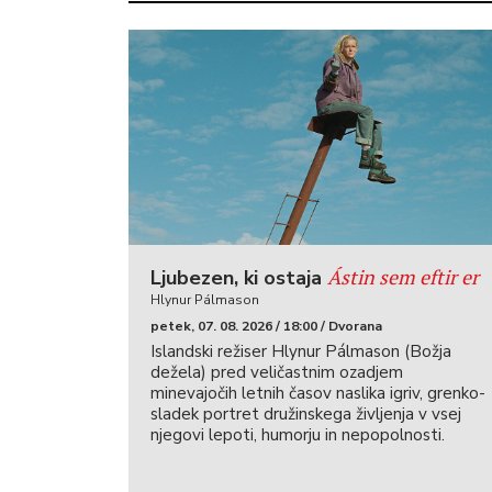
Ástin sem eftir er
Ljubezen, ki ostaja
Hlynur Pálmason
petek, 07. 08. 2026 / 18:00 / Dvorana
Islandski režiser Hlynur Pálmason (Božja
dežela) pred veličastnim ozadjem
minevajočih letnih časov naslika igriv, grenko-
sladek portret družinskega življenja v vsej
njegovi lepoti, humorju in nepopolnosti.