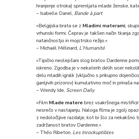
hranjenje otroka) spremljata mlade ženske, kat
– Isabelle Danel,
Bande à part
»Belgijska brata se z
Mladimi materami
, skup
vrhunski formi. Čeprav je takšen način tkanja zg
natančnostjo in mojstrsko režijo.«
– Michaël Mélinard,
L’Humanité
»Tipično neolepšani slog bratov Dardenne pomen
iskreno. Zgodba je v nekaterih delih sicer nekoli
delu mladih igralk (vključno s prikupno dojenčico
ganljivih prizorov) kumulativno moč in prinaša n
– Wendy Ide,
Screen Daily
»Film
Mlade matere
brez vsakršnega mistifici
nesrečo v nastajanju. Naloga filma je zgolj opaz
z nedoločljive razdalje, kot bi šlo za nekakšno
zadržanost bratov Dardenne.«
– Théo Ribeton,
Les Inrockuptibles