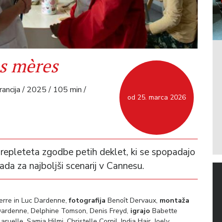
s mères
rancija / 2025 / 105 min /
od 25. marca 2026
prepleteta zgodbe petih deklet, ki se spopadajo
ada za najboljši scenarij v Cannesu.
erre in Luc Dardenne,
fotografija
Benoît Dervaux,
montaža
 Dardenne, Delphine Tomson, Denis Freyd,
igrajo
Babette
uelle, Samia Hilmi, Christelle Cornil, India Hair, Joely