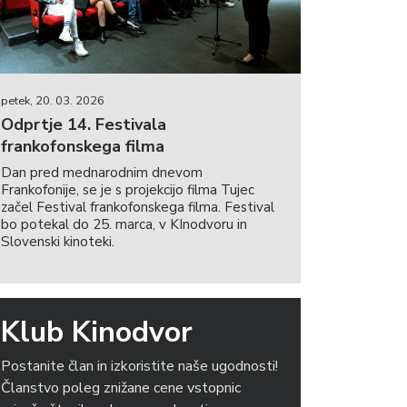
petek, 20. 03. 2026
Odprtje 14. Festivala
frankofonskega filma
Dan pred mednarodnim dnevom
Frankofonije, se je s projekcijo filma Tujec
začel Festival frankofonskega filma. Festival
bo potekal do 25. marca, v KInodvoru in
Slovenski kinoteki.
Klub Kinodvor
Postanite član in izkoristite naše ugodnosti!
Članstvo poleg znižane cene vstopnic