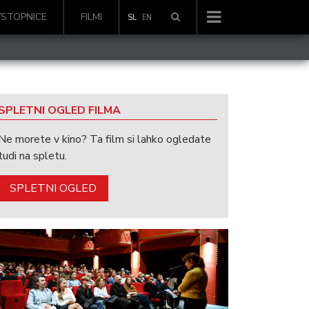
VSTOPNICE
FILMI
SL
EN
SPLETNI OGLED FILMA
Ne morete v kino? Ta film si lahko ogledate
tudi na spletu.
SPLETNI OGLED