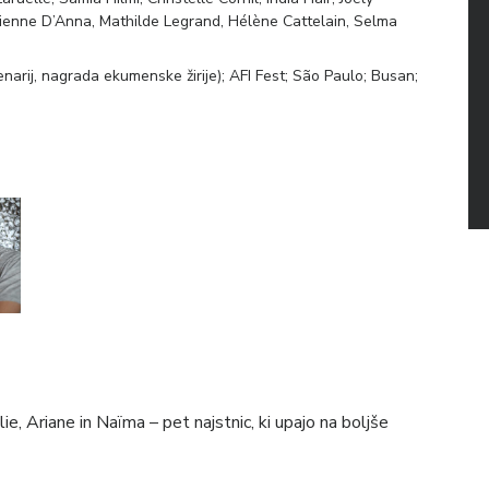
rienne D’Anna, Mathilde Legrand, Hélène Cattelain, Selma
narij, nagrada ekumenske žirije); AFI Fest; São Paulo; Busan;
ie, Ariane in Naïma – pet najstnic, ki upajo na boljše