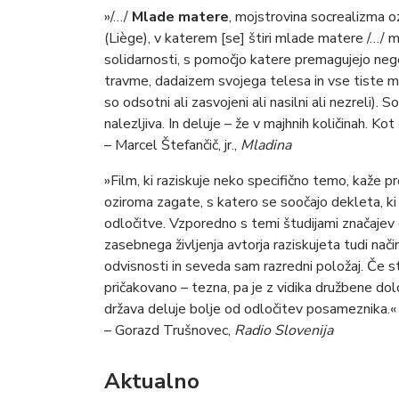
»/…/
Mlade matere
, mojstrovina socrealizma o
(Liège), v katerem [se] štiri mlade matere /…/ 
solidarnosti, s pomočjo katere premagujejo neg
travme, dadaizem svojega telesa in vse tiste mu
so odsotni ali zasvojeni ali nasilni ali nezreli).
nalezljiva. In deluje – že v majhnih količinah. Ko
– Marcel Štefančič, jr.,
Mladina
»Film, ki raziskuje neko specifično temo, kaže
oziroma zagate, s katero se soočajo dekleta, ki 
odločitve. Vzporedno s temi študijami značajev 
zasebnega življenja avtorja raziskujeta tudi nač
odvisnosti in seveda sam razredni položaj. Če s
pričakovano – tezna, pa je z vidika družbene dol
država deluje bolje od odločitev posameznika.«
– Gorazd Trušnovec,
Radio Slovenija
Aktualno