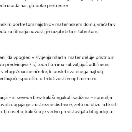
erih usoda nas globoko pretrese.«
inskim portretom najstnic v materinskem domu, vračata v
odb za filmarja novost, jih razpletata s talentom,
i, da vpogled v življenja mladih mater deluje pristno in
ko predvidljiva /…/, toda film ima zahvaljujoč odličnemu
 v vlogi Arianine hčerke, ki poskrbi za enega najbolj
avdihujoče sporočilo o trdoživosti in optimizmu.«
ranja – in seveda brez kakršnegakoli sadizma – spremlja
ovati dogajanje z ustrezne distance, zelo od blizu, a hkrati
 tretjo osebo, kakršno je vedno predstavljala blagodejna