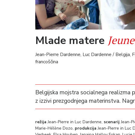
Jeune
Mlade matere
Jean-Pierre Dardenne, Luc Dardenne / Belgija, F
francoščina
Belgijska mojstra socialnega realizma 
z izzivi prezgodnjega materinstva. Nagr
režija
Jean-Pierre in Luc Dardenne,
scenarij
Jean-Pi
Marie-Hélène Dozo,
produkcija
Jean-Pierre in Luc
Verbeek, Elsa Houben, Janaina Halloy Fokan, Lucie Lar