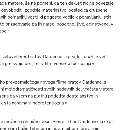
lade matere, še ne pomeni, da teh deklet nič ne povezuje
jo osvoboditi: zgodnje materinstvo, posledica družbene
ih pomanjkljivosti, ki pogosto vodijo k ponavljanju istih
to prizadevanje pa jih naredi posebne, žive, edinstvene; v
ebe.«
sti celovečerec bratov Dardenne, a prvi, ki združuje več
 da gre svojo pot, ter v film vneseta luč upanja.«
tiho prevzemajočega novega filma bratov Dardenne, s
jeni melodramatičnosti svojih nedavnih del vračata v staro
iserja pa vsem na platnu podelita dostojanstvo in
k lik sta naravna in nepretenciozna.«
e močno in resnično. Jean-Pierre in Luc Dardenne, ki skozi
mero čim bližje telesom in novim gibom (previjanje,