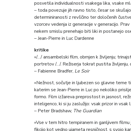
posvetila individualnosti vsakega lika, vsake m
– toda povezuje jih ravno tisto, česar se skuša
determiniranosti z revščino ter določenih čustven
vzorcev vedenja iz generacije v generacijo. Prav 
nekem smislu prenehajo biti liki in postanejo os
– Jean-Pierre in Luc Dardenne
kritike
»/…/ ansambelski film, obrnjen k življenju; trinaj
portretov /…/. Režiserja tokrat pustita življenju,
– Fabienne Bradfer,
Le Soir
»Nežnost, sočutje in ljubezen so glavne teme 
katerim se Jean-Pierre in Luc po nekoliko prisil
formo. Film izžareva preprostost in jasnost, rež
inteligenco, ki si ju zaslužijo: vsak prizor in vsa
– Peter Bradshaw,
The Guardian
»Vse v tem hitro tempiranem in ganljivem filmu j
fikcijo kot vedno ujameta resničnost, s svojo ka