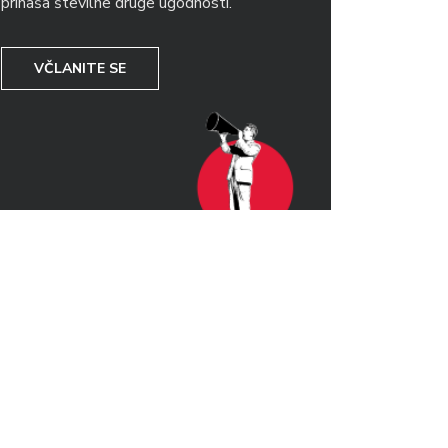
prinaša številne druge ugodnosti.
VČLANITE SE