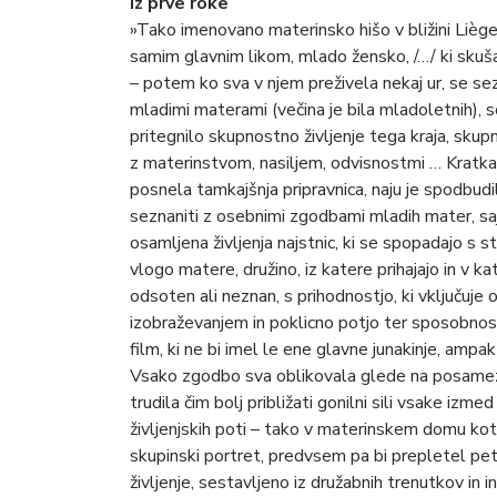
iz prve roke
»Tako imenovano materinsko hišo v bližini Liègea
samim glavnim likom, mlado žensko, /…/ ki skuša
– potem ko sva v njem preživela nekaj ur, se se
mladimi materami (večina je bila mladoletnih), soc
pritegnilo skupnostno življenje tega kraja, skup
z materinstvom, nasiljem, odvisnostmi … Kratka r
posnela tamkajšnja pripravnica, naju je spodbudil
seznaniti z osebnimi zgodbami mladih mater, s
osamljena življenja najstnic, ki se spopadajo s st
vlogo matere, družino, iz katere prihajajo in v k
odsoten ali neznan, s prihodnostjo, ki vključuje o
izobraževanjem in poklicno potjo ter sposobnost
film, ki ne bi imel le ene glavne junakinje, ampa
Vsako zgodbo sva oblikovala glede na posamezn
trudila čim bolj približati gonilni sili vsake izmed 
življenjskih poti – tako v materinskem domu kot z
skupinski portret, predvsem pa bi prepletel pet
življenje, sestavljeno iz družabnih trenutkov i