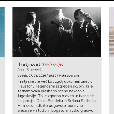
Treći svijet
Tretji svet
Arsen Oremović
petek, 07. 08. 2026 / 19:30 / Mala dvorana
Tretji svet je več kot zgolj dokumentarec o
Haustorju, legendarni zagrebški skupini, ki je
zaznamovala glasbeno sceno nekdanje
Jugoslavije. To je zgodba o dveh ustvarjalnih
nasprotjih: Darku Rundeku in Srđanu Sacherju.
Film skozi odkrite pogovore, ponovno
srečanje v studiu in bogato arhivsko gradivo