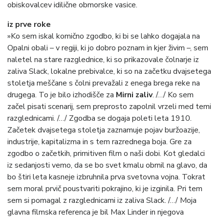
obiskovalcev idilične obmorske vasice.
iz prve roke
»Ko sem iskal komično zgodbo, ki bi se lahko dogajala na
Opalni obali – v regiji, ki jo dobro poznam in kjer živim –, sem
naletel na stare razglednice, ki so prikazovale čolnarje iz
zaliva Slack, lokalne prebivalce, ki so na začetku dvajsetega
stoletja meščane s čolni prevažali z enega brega reke na
drugega. To je bilo izhodišče za
Mirni zaliv
. /…/ Ko sem
začel pisati scenarij, sem preprosto zapolnil vrzeli med temi
razglednicami. /…/ Zgodba se dogaja poleti leta 1910.
Začetek dvajsetega stoletja zaznamuje pojav buržoazije,
industrije, kapitalizma in s tem razrednega boja. Gre za
zgodbo o začetkih, primitiven film o naši dobi. Kot gledalci
iz sedanjosti vemo, da se bo svet kmalu obrnil na glavo, da
bo štiri leta kasneje izbruhnila prva svetovna vojna. Tokrat
sem moral prvič poustvariti pokrajino, ki je izginila. Pri tem
sem si pomagal z razglednicami iz zaliva Slack. /…/ Moja
glavna filmska referenca je bil Max Linder in njegova