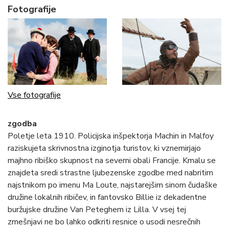
Fotografije
Vse fotografije
zgodba
Poletje leta 1910. Policijska inšpektorja Machin in Malfoy
raziskujeta skrivnostna izginotja turistov, ki vznemirjajo
majhno ribiško skupnost na severni obali Francije. Kmalu se
znajdeta sredi strastne ljubezenske zgodbe med nabritim
najstnikom po imenu Ma Loute, najstarejšim sinom čudaške
družine lokalnih ribičev, in fantovsko Billie iz dekadentne
buržujske družine Van Peteghem iz Lilla. V vsej tej
zmešnjavi ne bo lahko odkriti resnice o usodi nesrečnih