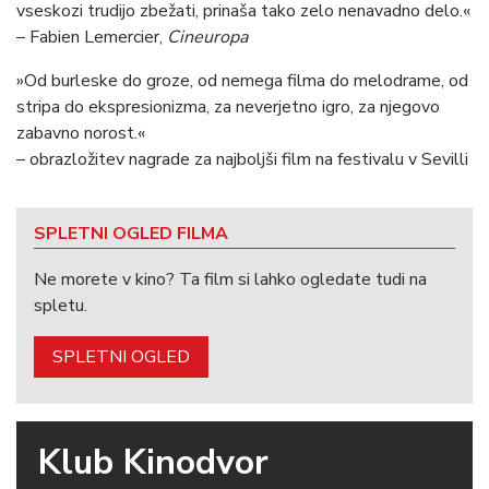
vseskozi trudijo zbežati, prinaša tako zelo nenavadno delo.«
– Fabien Lemercier,
Cineuropa
»Od burleske do groze, od nemega filma do melodrame, od
stripa do ekspresionizma, za neverjetno igro, za njegovo
zabavno norost.«
– obrazložitev nagrade za najboljši film na festivalu v Sevilli
SPLETNI OGLED FILMA
Ne morete v kino? Ta film si lahko ogledate tudi na
spletu.
SPLETNI OGLED
Klub Kinodvor