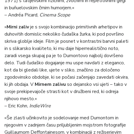
1971) s tatijevskimi fizičnimi, zvočnimi in repetitivnimi gegi
in buñuelovskim črnim humorjem.«
– Andréa Picard,
Cinema Scope
»
Mirni zaliv
je s svojo kombinacijo primitivnih arhetipov in
duhovitih domislic nekoliko čudaška žurka, ki pod površino
skriva globlje ideje. Film je posnet v kontrastni barvni paleti
in s slikarsko kvaliteto, ki mu daje hiperrealistično noto,
zaradi vsega skupaj pa je to Dumontovo najbolj dovršeno
delo. Tudi čudaško dogajanje mu uspe navdati z eleganco,
kot da bi gledali like, ujete v sliko, značilno za določeno
zgodovinsko obdobje, ki se počasi začenjajo zavedati okvira,
ki jih obdaja. V
Mirnem zalivu
so dejansko vsi ujeti – tako v
svoje prekipevajoče strasti kot v družbeni red, ki odreja
njihovo mesto.«
– Eric Kohn,
IndieWire
»Še zlasti učinkovito je sodelovanje med Dumontom in
njegovim v zadnjem času priljubljenim mojstrom fotografije
Guillaumom Deffontainesom, v kombinaciji z režiserjevim