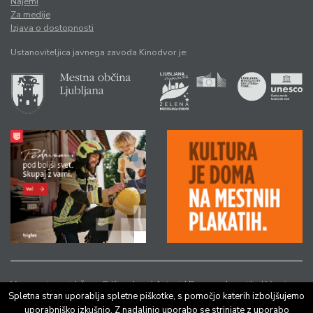
Najemi
Za medije
Izjava o dostopnosti
Ustanoviteljica javnega zavoda Kinodvor je:
Vse pravice pridržane © Kinodvor |
Avtorji
|
Pravno obvestilo
|
Varstvo
Spletna stran uporablja spletne piškotke, s pomočjo katerih izboljšujemo
osebnih podatkov
uporabniško izkušnjo. Z nadaljnjo uporabo se strinjate z uporabo