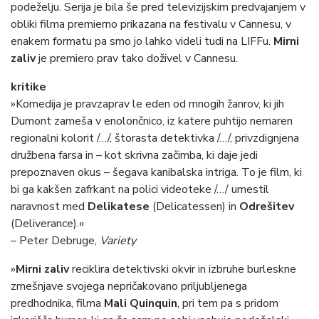
podeželju. Serija je bila še pred televizijskim predvajanjem v
obliki filma premierno prikazana na festivalu v Cannesu, v
enakem formatu pa smo jo lahko videli tudi na LIFFu.
Mirni
zaliv
je premiero prav tako doživel v Cannesu.
kritike
»Komedija je pravzaprav le eden od mnogih žanrov, ki jih
Dumont zameša v enolončnico, iz katere puhtijo nemaren
regionalni kolorit /…/, štorasta detektivka /…/, privzdignjena
družbena farsa in – kot skrivna začimba, ki daje jedi
prepoznaven okus – šegava kanibalska intriga. To je film, ki
bi ga kakšen zafrkant na polici videoteke /…/ umestil
naravnost med
Delikatese
(Delicatessen) in
Odrešitev
(Deliverance).«
– Peter Debruge,
Variety
»
Mirni zaliv
reciklira detektivski okvir in izbruhe burleskne
zmešnjave svojega nepričakovano priljubljenega
predhodnika, filma
Mali Quinquin
, pri tem pa s pridom