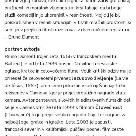
postal zgolj zabava, nekoliko izgubila.
Mirni zaliv
gre onkraj
družbenih in moralnih vljudnosti in krši tabuje, da bi bolje
služil komediji in jo ukoreninil v resničnosti. Moj cilj je bil
poiskati smeh v resnih situacijah, v tistih mračnih prostorih, ki
sem jih v prejšnjih filmih raziskoval v dramatičnem registru.«
– Bruno Dumont
portret avtorja
Bruno Dumont (rojen leta 1958 v francoskem mestu
Bailleul) je od leta 1986 posnel številne televizijske
oglase, kratke in celovečerne filme. Velik kritiški odziv mu je
prinesel že celovečerni prvenec
Jezusovo življenje
(La vie
de Jésus, 1997), premierno prikazan v sekciji Štirinajst dni
režiserjev v Cannesu, kjer je prejel prestižno nagrado zlata
kamera. Avtor zahtevnih, silovitih in edinstvenih filmskih del
se je v Cannes vrnil že leta 1999 s filmom
Človečnost
(L’humanité), ki je prejel veliko nagrado žirije ter nagradi za
najboljšega igralca in igralko. Leta 2003 je zapustil
francoski sever in v kalifornijski puščavi posnel film ceste