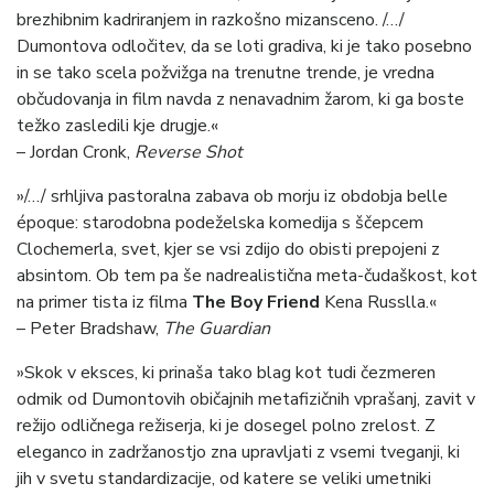
brezhibnim kadriranjem in razkošno mizansceno. /…/
Dumontova odločitev, da se loti gradiva, ki je tako posebno
in se tako scela požvižga na trenutne trende, je vredna
občudovanja in film navda z nenavadnim žarom, ki ga boste
težko zasledili kje drugje.«
– Jordan Cronk,
Reverse Shot
»/…/ srhljiva pastoralna zabava ob morju iz obdobja belle
époque: starodobna podeželska komedija s ščepcem
Clochemerla, svet, kjer se vsi zdijo do obisti prepojeni z
absintom. Ob tem pa še nadrealistična meta-čudaškost, kot
na primer tista iz filma
The Boy Friend
Kena Russlla.«
– Peter Bradshaw,
The Guardian
»Skok v eksces, ki prinaša tako blag kot tudi čezmeren
odmik od Dumontovih običajnih metafizičnih vprašanj, zavit v
režijo odličnega režiserja, ki je dosegel polno zrelost. Z
eleganco in zadržanostjo zna upravljati z vsemi tveganji, ki
jih v svetu standardizacije, od katere se veliki umetniki