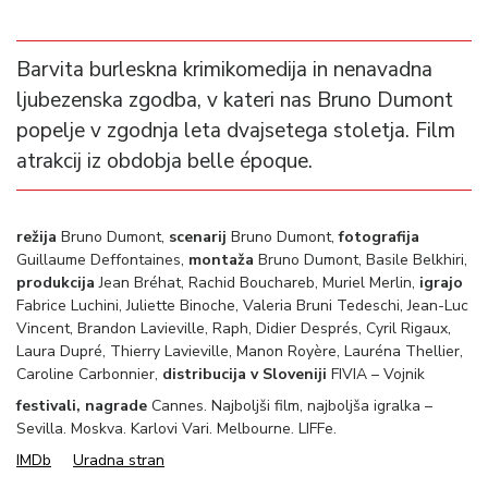
Barvita burleskna krimikomedija in nenavadna
ljubezenska zgodba, v kateri nas Bruno Dumont
popelje v zgodnja leta dvajsetega stoletja. Film
atrakcij iz obdobja belle époque.
režija
Bruno Dumont,
scenarij
Bruno Dumont,
fotografija
Guillaume Deffontaines,
montaža
Bruno Dumont,
Basile Belkhiri,
produkcija
Jean Bréhat, Rachid Bouchareb, Muriel Merlin,
igrajo
Fabrice Luchini, Juliette Binoche, Valeria Bruni Tedeschi, Jean-Luc
Vincent, Brandon Lavieville, Raph, Didier Després, Cyril Rigaux,
Laura Dupré, Thierry Lavieville, Manon Royère, Lauréna Thellier,
Caroline Carbonnier,
distribucija v Sloveniji
FIVIA – Vojnik
festivali, nagrade
Cannes. Najboljši film, najboljša igralka –
Sevilla. Moskva. Karlovi Vari. Melbourne. LIFFe.
IMDb
Uradna stran