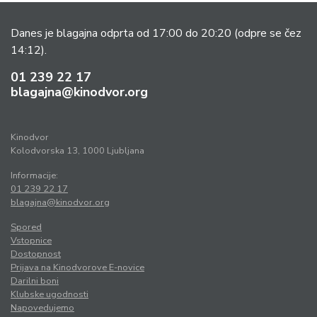
Danes je blagajna odprta od 17:00 do 20:20
(odpre se čez
14:12).
01 239 22 17
blagajna@kinodvor.org
Kinodvor
Kolodvorska 13, 1000 Ljubljana
Informacije:
01 239 22 17
blagajna@kinodvor.org
Spored
Vstopnice
Dostopnost
Prijava na Kinodvorove E-novice
Darilni boni
Klubske ugodnosti
Napovedujemo