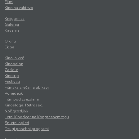
Filmi
Kino na zahtevo
Knjigarnica
Galerija
Kavarna
O kinu
Ekipa
Kino in več
Kinobalon
Za šole
Kinotrip
Festivali
Filmska srečanja ob kavi
Ponedeljki
Film pod zvezdami
Kinosloga. Retrosex.
Noč grozljivk
Letni Kinodvor na Kongresnem trgu
Spletni ogled
Drugi posebni programi