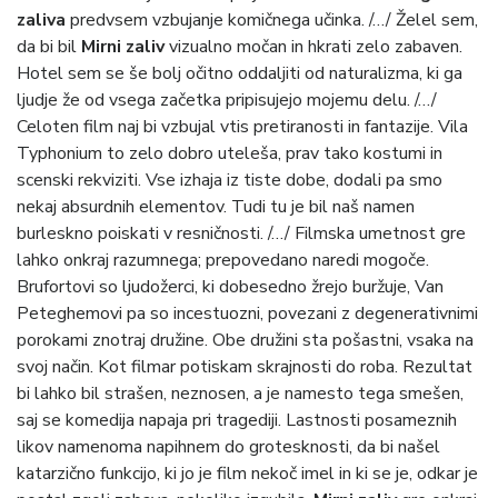
zaliva
predvsem vzbujanje komičnega učinka. /…/ Želel sem,
da bi bil
Mirni zaliv
vizualno močan in hkrati zelo zabaven.
Hotel sem se še bolj očitno oddaljiti od naturalizma, ki ga
ljudje že od vsega začetka pripisujejo mojemu delu. /…/
Celoten film naj bi vzbujal vtis pretiranosti in fantazije. Vila
Typhonium to zelo dobro uteleša, prav tako kostumi in
scenski rekviziti. Vse izhaja iz tiste dobe, dodali pa smo
nekaj absurdnih elementov. Tudi tu je bil naš namen
burleskno poiskati v resničnosti. /…/ Filmska umetnost gre
lahko onkraj razumnega; prepovedano naredi mogoče.
Brufortovi so ljudožerci, ki dobesedno žrejo buržuje, Van
Peteghemovi pa so incestuozni, povezani z degenerativnimi
porokami znotraj družine. Obe družini sta pošastni, vsaka na
svoj način. Kot filmar potiskam skrajnosti do roba. Rezultat
bi lahko bil strašen, neznosen, a je namesto tega smešen,
saj se komedija napaja pri tragediji. Lastnosti posameznih
likov namenoma napihnem do grotesknosti, da bi našel
katarzično funkcijo, ki jo je film nekoč imel in ki se je, odkar je