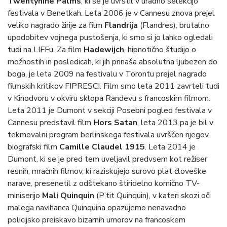
Twentynine Palms
, ki se je uvrstil v uradno selekcijo
festivala v Benetkah. Leta 2006 je v Cannesu znova prejel
veliko nagrado žirije za film
Flandrija
(Flandres), brutalno
upodobitev vojnega pustošenja, ki smo si jo lahko ogledali
tudi na LIFFu. Za film
Hadewijch
, hipnotično študijo o
možnostih in posledicah, ki jih prinaša absolutna ljubezen do
boga, je leta 2009 na festivalu v Torontu prejel nagrado
filmskih kritikov FIPRESCI. Film smo leta 2011 zavrteli tudi
v Kinodvoru v okviru sklopa Randevu s francoskim filmom.
Leta 2011 je Dumont v sekciji Posebni pogled festivala v
Cannesu predstavil film
Hors Satan
, leta 2013 pa je bil v
tekmovalni program berlinskega festivala uvrščen njegov
biografski film
Camille Claudel 1915
. Leta 2014 je
Dumont, ki se je pred tem uveljavil predvsem kot režiser
resnih, mračnih filmov, ki raziskujejo surovo plat človeške
narave, presenetil z odštekano štiridelno komično TV-
miniserijo
Mali Quinquin
(P’tit Quinquin), v kateri skozi oči
malega navihanca Quinquina opazujemo nenavadno
policijsko preiskavo bizarnih umorov na francoskem