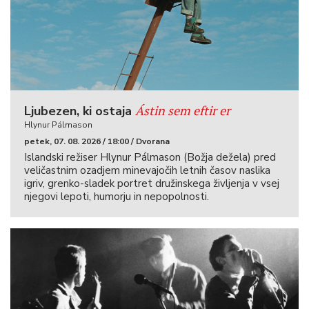
Ástin sem eftir er
Ljubezen, ki ostaja
Hlynur Pálmason
petek, 07. 08. 2026 / 18:00 / Dvorana
Islandski režiser Hlynur Pálmason (Božja dežela) pred
veličastnim ozadjem minevajočih letnih časov naslika
igriv, grenko-sladek portret družinskega življenja v vsej
njegovi lepoti, humorju in nepopolnosti.