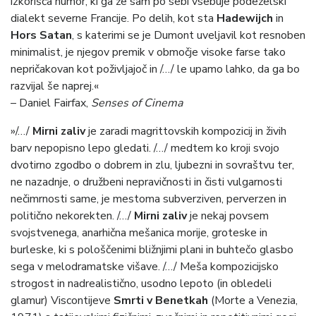
izkorišča humor, ki ga že sam po sebi vsebuje podeželski
dialekt severne Francije. Po delih, kot sta
Hadewijch
in
Hors Satan
, s katerimi se je Dumont uveljavil kot resnoben
minimalist, je njegov premik v območje visoke farse tako
nepričakovan kot poživljajoč in /…/ le upamo lahko, da ga bo
razvijal še naprej.«
– Daniel Fairfax,
Senses of Cinema
»/…/
Mirni zaliv
je zaradi magrittovskih kompozicij in živih
barv nepopisno lepo gledati. /…/ medtem ko kroji svojo
dvotirno zgodbo o dobrem in zlu, ljubezni in sovraštvu ter,
ne nazadnje, o družbeni nepravičnosti in čisti vulgarnosti
nečimrnosti same, je mestoma subverziven, perverzen in
politično nekorekten. /…/
Mirni zaliv
je nekaj povsem
svojstvenega, anarhična mešanica morije, groteske in
burleske, ki s pološčenimi bližnjimi plani in buhtečo glasbo
sega v melodramatske višave. /…/ Meša kompozicijsko
strogost in nadrealistično, usodno lepoto (in obledeli
glamur) Viscontijeve
Smrti v Benetkah
(Morte a Venezia,