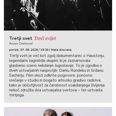
Treći svijet
Tretji svet
Arsen Oremović
petek, 07. 08. 2026 / 19:30 / Mala dvorana
Tretji svet je več kot zgolj dokumentarec o Haustorju,
legendarni zagrebški skupini, ki je zaznamovala
glasbeno sceno nekdanje Jugoslavije. To je zgodba o
dveh ustvarjalnih nasprotjih: Darku Rundeku in Srđanu
Sacherju. Film skozi odkrite pogovore, ponovno
srečanje v studiu in bogato arhivsko gradivo razkriva,
kako je občutljivost za čarobnost vsakdanjega življenja
nekoč združila dva ustvarjalna svetova – ter ustvarila
tretjega.