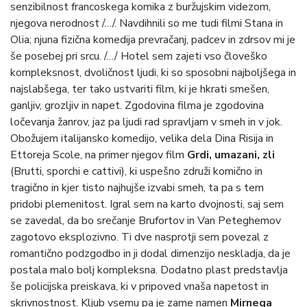
senzibilnost francoskega komika z buržujskim videzom,
njegova nerodnost /…/. Navdihnili so me tudi filmi Stana in
Olia; njuna fizična komedija prevračanj, padcev in zdrsov mi je
še posebej pri srcu. /…/ Hotel sem zajeti vso človeško
kompleksnost, dvoličnost ljudi, ki so sposobni najboljšega in
najslabšega, ter tako ustvariti film, ki je hkrati smešen,
ganljiv, grozljiv in napet. Zgodovina filma je zgodovina
ločevanja žanrov, jaz pa ljudi rad spravljam v smeh in v jok.
Obožujem italijansko komedijo, velika dela Dina Risija in
Ettoreja Scole, na primer njegov film
Grdi, umazani, zli
(Brutti, sporchi e cattivi), ki uspešno združi komično in
tragično in kjer tisto najhujše izvabi smeh, ta pa s tem
pridobi plemenitost. Igral sem na karto dvojnosti, saj sem
se zavedal, da bo srečanje Brufortov in Van Peteghemov
zagotovo eksplozivno. Ti dve nasprotji sem povezal z
romantično podzgodbo in ji dodal dimenzijo neskladja, da je
postala malo bolj kompleksna. Dodatno plast predstavlja
še policijska preiskava, ki v pripoved vnaša napetost in
skrivnostnost. Kljub vsemu pa je zame
namen
Mirnega