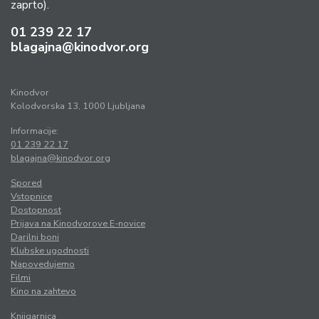
zaprto).
01 239 22 17
blagajna@kinodvor.org
Kinodvor
Kolodvorska 13, 1000 Ljubljana
Informacije:
01 239 22 17
blagajna@kinodvor.org
Spored
Vstopnice
Dostopnost
Prijava na Kinodvorove E-novice
Darilni boni
Klubske ugodnosti
Napovedujemo
Filmi
Kino na zahtevo
Knjigarnica