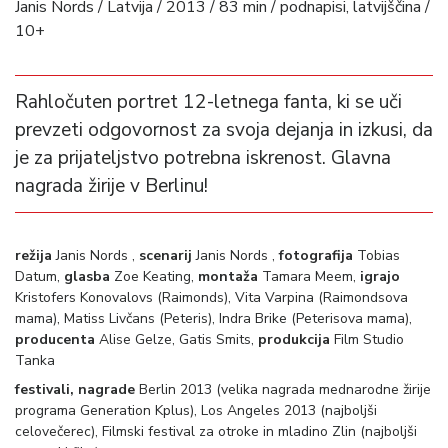
Janis Nords / Latvija / 2013 / 83 min / podnapisi, latvijščina /
10+
Rahločuten portret 12-letnega fanta, ki se uči
prevzeti odgovornost za svoja dejanja in izkusi, da
je za prijateljstvo potrebna iskrenost. Glavna
nagrada žirije v Berlinu!
režija
Janis Nords ,
scenarij
Janis Nords ,
fotografija
Tobias
Datum,
glasba
Zoe Keating,
montaža
Tamara Meem,
igrajo
Kristofers Konovalovs (Raimonds), Vita Varpina (Raimondsova
mama), Matiss Livčans (Peteris), Indra Brike (Peterisova mama),
producenta
Alise Gelze, Gatis Smits,
produkcija
Film Studio
Tanka
festivali, nagrade
Berlin 2013 (velika nagrada mednarodne žirije
programa Generation Kplus), Los Angeles 2013 (najboljši
celovečerec), Filmski festival za otroke in mladino Zlin (najboljši