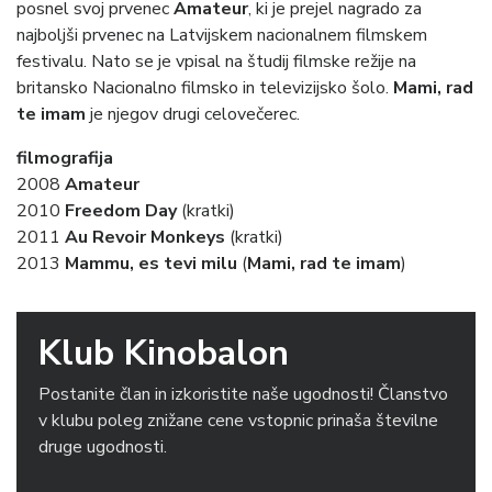
posnel svoj prvenec
Amateur
, ki je prejel nagrado za
najboljši prvenec na Latvijskem nacionalnem filmskem
festivalu. Nato se je vpisal na študij filmske režije na
britansko Nacionalno filmsko in televizijsko šolo.
Mami, rad
te imam
je njegov drugi celovečerec.
filmografija
2008
Amateur
2010
Freedom
Day
(kratki)
2011
Au Revoir Monkeys
(kratki)
2013
Mammu, es tevi milu
(
Mami, rad te imam
)
Klub Kinobalon
Postanite član in izkoristite naše ugodnosti! Članstvo
v klubu poleg znižane cene vstopnic prinaša številne
druge ugodnosti.