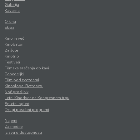
Galerija
Kavarna
O kinu
Ekipa
Kino in več
Kinobalon
Za šole
Kinotrip
Festivali
Filmska srečanja ob kavi
Ponedeljki
Film pod zvezdami
Kinosloga. Retrosex.
Noč grozljivk
Letni Kinodvor na Kongresnem trgu
Spletni ogled
Drugi posebni programi
Najemi
Za medije
Izjava o dostopnosti