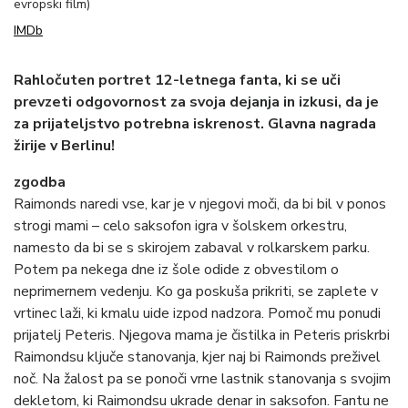
evropski film)
IMDb
Rahločuten portret 12-letnega fanta, ki se uči
prevzeti odgovornost za svoja dejanja in izkusi, da je
za prijateljstvo potrebna iskrenost. Glavna nagrada
žirije v Berlinu!
zgodba
Raimonds naredi vse, kar je v njegovi moči, da bi bil v ponos
strogi mami – celo saksofon igra v šolskem orkestru,
namesto da bi se s skirojem zabaval v rolkarskem parku.
Potem pa nekega dne iz šole odide z obvestilom o
neprimernem vedenju. Ko ga poskuša prikriti, se zaplete v
vrtinec laži, ki kmalu uide izpod nadzora. Pomoč mu ponudi
prijatelj Peteris. Njegova mama je čistilka in Peteris priskrbi
Raimondsu ključe stanovanja, kjer naj bi Raimonds preživel
noč. Na žalost pa se ponoči vrne lastnik stanovanja s svojim
dekletom, ki Raimondsu ukrade denar in saksofon. Fantu ne