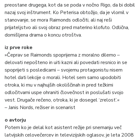
preostane drugega, kot da se poda v nočno Rigo, da bi dobil
nazaj svoj inštrument. Ko Peterisa obtožijo, da je vlomil v
stanovanje, se mora Raimonds odločiti, ali naj reši
prijateljstvo ali svoj obraz pred materino klofuto. Odlična,
domišljena drama o koncu otroštva.
iz prve roke
»Čeprav se Raimonds spoprijema z moralno dilemo –
delovati nepošteno in uiti kazni ali povedati resnico in se
spoprijeti s posledicami – svojemu protagonistu nisem
hotel dati lekcije o morali. Hotel sem samo upodobiti
otroka, ki mu v najhujših okoliščinah in pred težkimi
odločitvami uspe ohraniti človečnost in poslušati svojo
vest. Drugače rečeno, otroka, ki je dosegel ‘zrelost’.«
– Janis Nords, režiser in scenarist
o avtorju
Potem ko je delal kot asistent režije pri snemanju več
latvijskih celovečercev in televizijskih oglasov, je leta 2008