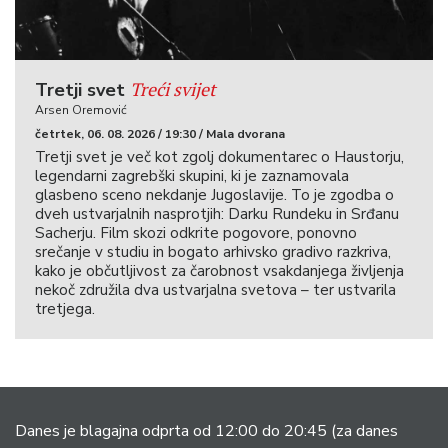
Treći svijet
Tretji svet
Arsen Oremović
četrtek, 06. 08. 2026 / 19:30 / Mala dvorana
Tretji svet je več kot zgolj dokumentarec o Haustorju,
legendarni zagrebški skupini, ki je zaznamovala
glasbeno sceno nekdanje Jugoslavije. To je zgodba o
dveh ustvarjalnih nasprotjih: Darku Rundeku in Srđanu
Sacherju. Film skozi odkrite pogovore, ponovno
srečanje v studiu in bogato arhivsko gradivo razkriva,
kako je občutljivost za čarobnost vsakdanjega življenja
nekoč združila dva ustvarjalna svetova – ter ustvarila
tretjega.
Danes je blagajna odprta od 12:00 do 20:45
(za danes