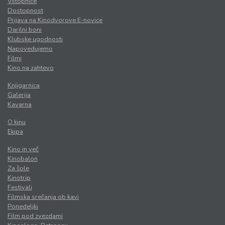
Vstopnice
Dostopnost
Prijava na Kinodvorove E-novice
Darilni boni
Klubske ugodnosti
Napovedujemo
Filmi
Kino na zahtevo
Knjigarnica
Galerija
Kavarna
O kinu
Ekipa
Kino in več
Kinobalon
Za šole
Kinotrip
Festivali
Filmska srečanja ob kavi
Ponedeljki
Film pod zvezdami