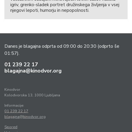
igriv, grenko-sladek portret družinskega življenja v vsej
njegovi lepoti, humorju in nepopolnosti.
Danes je blagajna odprta od 09:00 do 20:30
(odprto še
01:57).
01 239 22 17
blagajna@kinodvor.org
Kinodvor
Kolodvorska 13, 1000 Ljubljana
Informacije:
01 239 22 17
blagajna@kinodvor.org
Spored