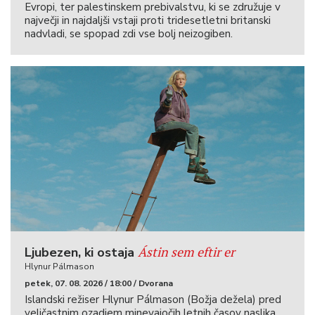
Evropi, ter palestinskem prebivalstvu, ki se združuje v
največji in najdaljši vstaji proti tridesetletni britanski
nadvladi, se spopad zdi vse bolj neizogiben.
Ástin sem eftir er
Ljubezen, ki ostaja
Hlynur Pálmason
petek, 07. 08. 2026 / 18:00 / Dvorana
Islandski režiser Hlynur Pálmason (Božja dežela) pred
veličastnim ozadjem minevajočih letnih časov naslika