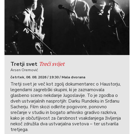
Treći svijet
Tretji svet
Arsen Oremović
četrtek, 06. 08. 2026 / 19:30 / Mala dvorana
Tretji svet je več kot zgolj dokumentarec o Haustorju,
legendarni zagrebški skupini, ki je zaznamovala
glasbeno sceno nekdanje Jugoslavije. To je zgodba o
dveh ustvarjalnih nasprotjih: Darku Rundeku in Srđanu
Sacherju. Film skozi odkrite pogovore, ponovno
srečanje v studiu in bogato arhivsko gradivo razkriva,
kako je občutljivost za čarobnost vsakdanjega življenja
nekoč združila dva ustvarjalna svetova – ter ustvarila
tretjega.