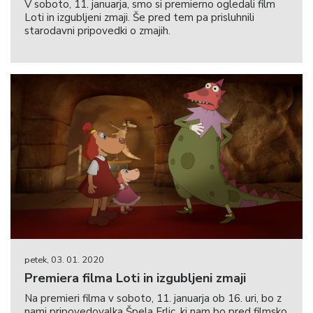
V soboto, 11. januarja, smo si premierno ogledali film
Loti in izgubljeni zmaji. Še pred tem pa prisluhnili
starodavni pripovedki o zmajih.
petek, 03. 01. 2020
Premiera filma Loti in izgubljeni zmaji
Na premieri filma v soboto, 11. januarja ob 16. uri, bo z
nami pripovedovalka Špela Frlic, ki nam bo pred filmsko