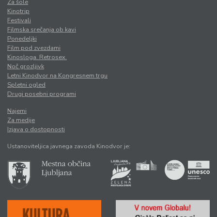
Za šole
Kinotrip
Festivali
Filmska srečanja ob kavi
Ponedeljki
Film pod zvezdami
Kinosloga. Retrosex.
Noč grozljivk
Letni Kinodvor na Kongresnem trgu
Spletni ogled
Drugi posebni programi
Najemi
Za medije
Izjava o dostopnosti
Ustanoviteljica javnega zavoda Kinodvor je: