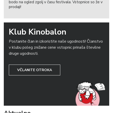
bodo na ogled zgolj v času festivala. Vstopnice so že v
prodaji!
Klub Kinobalon
Postanite član in izkoristite naše ugodnosti! Članstvo
v klubu poleg znižane cene vstopnic prinaša številne
druge ugodnosti.
VČLANITE OTROKA
Aktualno