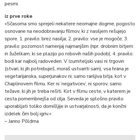
pesmi.
iz prve roke
»Sčasoma smo sprejeli nekatere neomajne dogme, pogosto
osnovane na neodobravanju filmov, ki z nasiljem rešujejo
spore. 1. pravilo: brez nasilja; 2. pravilo: vse je mogoče; 3.
pravilo: pozornost namenjaj najmanjšim (npr. drobnim bitjem
in žuželkam, ki se plazijo po robovih naših podob); 4. pravilo:
bodi kar najbolj radoveden. V Izumiteljski vasi ni trgovin
(stvari, ki jih potrebuješ, moraš ustvariti sam), vsa hrana je
vegetarijanska, superjunakov ni, samo ranljiva bitja, kot v
Chaplinovem filmu. Ker ni ‘negativcev’, ni sporov, samo
težave, ki jih je treba rešiti. Kot v filmu ceste, v katerem je
cesta pomembnejša od cilja. Seveda je splošno pravilo
uporabljati toliko domišljije in ustvarjalnosti, da je končni
izdelek čim bolj igriv.«
– Janno Põldma