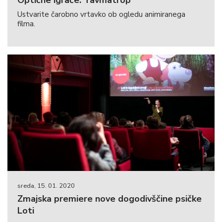
Optične igrače: Tavmatrop
Ustvarite čarobno vrtavko ob ogledu animiranega
filma.
sreda, 15. 01. 2020
Zmajska premiere nove dogodivščine psičke
Loti