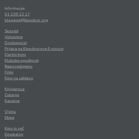
Informacije:
01 239 22 17
blagajna@kinodvor.org
Spored
Vstopnice
Dostopnost
Prijava na Kinodvorove E-novice
Darilni boni
Klubske ugodnosti
Napovedujemo
Filmi
Kino na zahtevo
Knjigarnica
Galerija
Kavarna
O kinu
Ekipa
Kino in več
Kinobalon