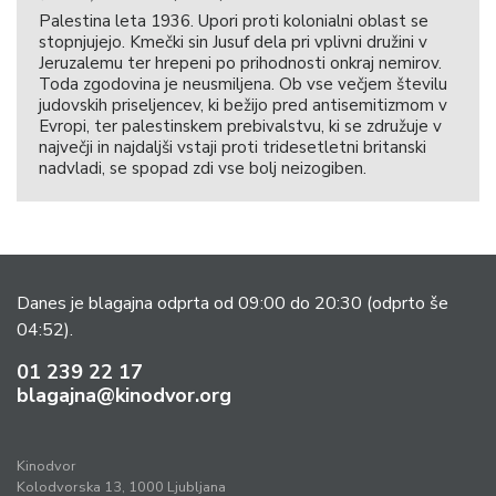
Palestina leta 1936. Upori proti kolonialni oblast se
stopnjujejo. Kmečki sin Jusuf dela pri vplivni družini v
Jeruzalemu ter hrepeni po prihodnosti onkraj nemirov.
Toda zgodovina je neusmiljena. Ob vse večjem številu
judovskih priseljencev, ki bežijo pred antisemitizmom v
Evropi, ter palestinskem prebivalstvu, ki se združuje v
največji in najdaljši vstaji proti tridesetletni britanski
nadvladi, se spopad zdi vse bolj neizogiben.
Danes je blagajna odprta od 09:00 do 20:30
(odprto še
04:52).
01 239 22 17
blagajna@kinodvor.org
Kinodvor
Kolodvorska 13, 1000 Ljubljana