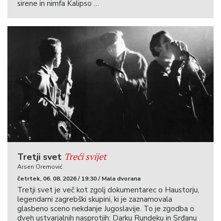
sirene in nimfa Kalipso …
Treći svijet
Tretji svet
Arsen Oremović
četrtek, 06. 08. 2026 / 19:30 / Mala dvorana
Tretji svet je več kot zgolj dokumentarec o Haustorju,
legendarni zagrebški skupini, ki je zaznamovala
glasbeno sceno nekdanje Jugoslavije. To je zgodba o
dveh ustvarjalnih nasprotjih: Darku Rundeku in Srđanu