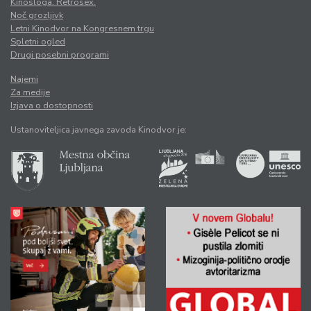
Kinosloga. Retrosex.
Noč grozljivk
Letni Kinodvor na Kongresnem trgu
Spletni ogled
Drugi posebni programi
Najemi
Za medije
Izjava o dostopnosti
Ustanoviteljica javnega zavoda Kinodvor je: