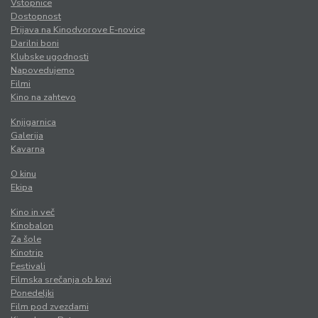
Vstopnice
Dostopnost
Prijava na Kinodvorove E-novice
Darilni boni
Klubske ugodnosti
Napovedujemo
Filmi
Kino na zahtevo
Knjigarnica
Galerija
Kavarna
O kinu
Ekipa
Kino in več
Kinobalon
Za šole
Kinotrip
Festivali
Filmska srečanja ob kavi
Ponedeljki
Film pod zvezdami