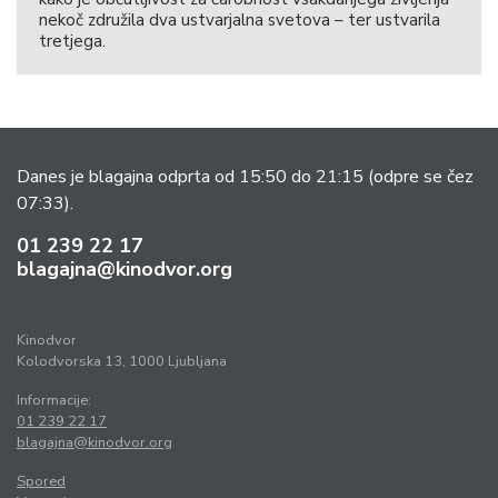
nekoč združila dva ustvarjalna svetova – ter ustvarila
tretjega.
Danes je blagajna odprta od 15:50 do 21:15
(odpre se čez
07:33).
01 239 22 17
blagajna@kinodvor.org
Kinodvor
Kolodvorska 13, 1000 Ljubljana
Informacije:
01 239 22 17
blagajna@kinodvor.org
Spored