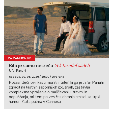
ZA ZAMUDNIKE
Yek tasadef sadeh
Bila je samo nesreča
Jafar Panahi
nedelja, 09. 08. 2026 / 19:00 / Dvorana
Počasi tleči, ovinkasti moralni triler, ki ga je Jafar Panahi
zgradil na lastnih zaporniških izkušnjah, zastavlja
kompleksna vprašanja o maščevanju, travmi in
odpuščanju, pri tem pa ves čas ohranja smisel za trpki
humor. Zlata palma v Cannesu.