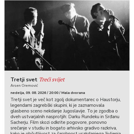
Treći svijet
Tretji svet
Arsen Oremović
nedelja, 09. 08. 2026 / 20:00 / Mala dvorana
Tretji svet je več kot zgolj dokumentarec o Haustorju,
legendarni zagrebški skupini, ki je zaznamovala
glasbeno sceno nekdanje Jugoslavije. To je zgodba o
dveh ustvarjalnih nasprotjih: Darku Rundeku in Srđanu
Sacherju. Film skozi odkrite pogovore, ponovno
srečanje v studiu in bogato arhivsko gradivo razkriva,
kako je občutljivost za čarobnost vsakdanjega življenja