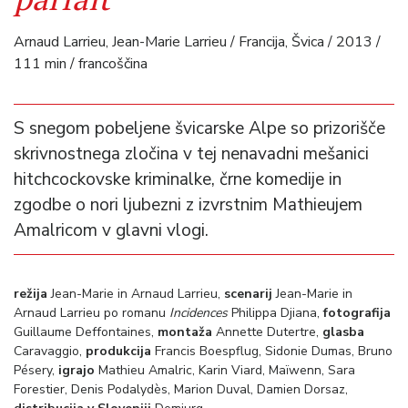
Arnaud Larrieu, Jean-Marie Larrieu / Francija, Švica / 2013 /
111 min / francoščina
S snegom pobeljene švicarske Alpe so prizorišče
skrivnostnega zločina v tej nenavadni mešanici
hitchcockovske kriminalke, črne komedije in
zgodbe o nori ljubezni z izvrstnim Mathieujem
Amalricom v glavni vlogi.
režija
Jean-Marie in Arnaud Larrieu,
scenarij
Jean-Marie in
Arnaud Larrieu po romanu
Incidences
Philippa Djiana,
fotografija
Guillaume Deffontaines,
montaža
Annette Dutertre,
glasba
Caravaggio,
produkcija
Francis Boespflug, Sidonie Dumas, Bruno
Pésery,
igrajo
Mathieu Amalric, Karin Viard, Maïwenn, Sara
Forestier, Denis Podalydès, Marion Duval, Damien Dorsaz,