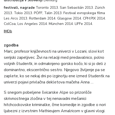
distribucija v Sloveniji
Demiurg
festivali, nagrade
Toronto 2013. San Sebastián 2013. Zürich
2013. Tokio 2013. PÖFF, Talin 2013. Festival evropskega filma
Les Arcs 2013. Rotterdam 2014. Glasgow 2014. CPH:PIX 2014.
ColCoa, Los Angeles 2014. München 2014. LIFFe 2014.
IMDb
zgodba
Marc, profesor književnosti na univerzi v Lozani, slovi kot
serijski zapeljivec. Živi na relaciji med predavalnico, polno
voljnih študentk, in odmaknjeno gorsko kočo, ki si jo deli z
dominantno, ekscentrično sestro. Njegovo življenje pa se
zaplete, ko se nekaj dni po izginotju ene izmed študentk na
univerzi pojavi privlačna dekletova mačeha Anna …
S snegom pobeljene švicarske Alpe so prizorišče
skrivnostnega zločina v tej nenavadni mešanici
hitchcockovske kriminalke, črne komedije in zgodbe o nori
ljubezni z izvrstnim Mathieujem Amalricom v glavni vlogi.