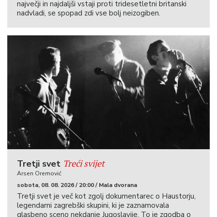
največji in najdaljši vstaji proti tridesetletni britanski
nadvladi, se spopad zdi vse bolj neizogiben.
Treći svijet
Tretji svet
Arsen Oremović
sobota, 08. 08. 2026 / 20:00 / Mala dvorana
Tretji svet je več kot zgolj dokumentarec o Haustorju,
legendarni zagrebški skupini, ki je zaznamovala
glasbeno sceno nekdanje Jugoslavije. To je zgodba o