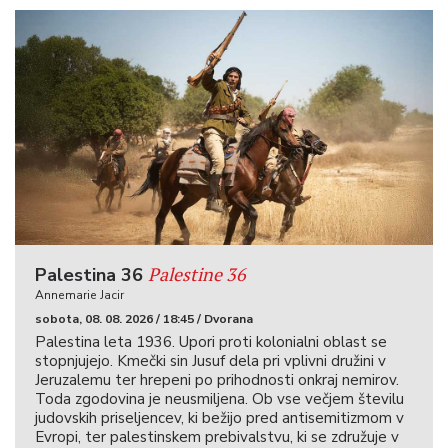
Palestine 36
Palestina 36
Annemarie Jacir
sobota, 08. 08. 2026 / 18:45 / Dvorana
Palestina leta 1936. Upori proti kolonialni oblast se
stopnjujejo. Kmečki sin Jusuf dela pri vplivni družini v
Jeruzalemu ter hrepeni po prihodnosti onkraj nemirov.
Toda zgodovina je neusmiljena. Ob vse večjem številu
judovskih priseljencev, ki bežijo pred antisemitizmom v
Evropi, ter palestinskem prebivalstvu, ki se združuje v