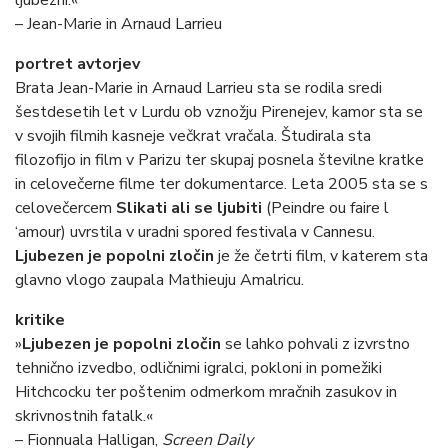
ljubezni.«
– Jean-Marie in Arnaud Larrieu
portret avtorjev
Brata Jean-Marie in Arnaud Larrieu sta se rodila sredi
šestdesetih let v Lurdu ob vznožju Pirenejev, kamor sta se
v svojih filmih kasneje večkrat vračala. Študirala sta
filozofijo in film v Parizu ter skupaj posnela številne kratke
in celovečerne filme ter dokumentarce. Leta 2005 sta se s
celovečercem
Slikati ali se ljubiti
(Peindre ou faire l
‘amour) uvrstila v uradni spored festivala v Cannesu.
Ljubezen je popolni zločin
je
že četrti film, v katerem sta
glavno vlogo zaupala Mathieuju Amalricu.
kritike
»
Ljubezen je popolni zločin
se lahko pohvali z izvrstno
tehnično izvedbo, odličnimi igralci, pokloni in pomežiki
Hitchcocku ter poštenim odmerkom mračnih zasukov in
skrivnostnih fatalk.«
– Fionnuala Halligan,
Screen Daily