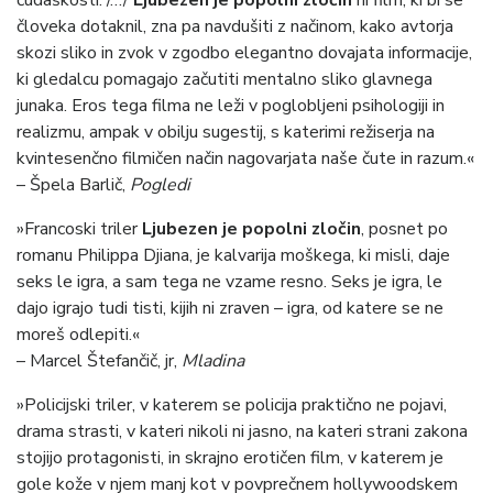
čudaškosti. /…/
Ljubezen je popolni zločin
ni film, ki bi se
človeka dotaknil, zna pa navdušiti z načinom, kako avtorja
skozi sliko in zvok v zgodbo elegantno dovajata informacije,
ki gledalcu pomagajo začutiti mentalno sliko glavnega
junaka. Eros tega filma ne leži v poglobljeni psihologiji in
realizmu, ampak v obilju sugestij, s katerimi režiserja na
kvintesenčno filmičen način nagovarjata naše čute in razum.«
– Špela Barlič,
Pogledi
»Francoski triler
Ljubezen je popolni zločin
, posnet po
romanu Philippa Djiana, je kalvarija moškega, ki misli, daje
seks le igra, a sam tega ne vzame resno. Seks je igra, le
dajo igrajo tudi tisti, kijih ni zraven – igra, od katere se ne
moreš odlepiti.«
– Marcel Štefančič, jr,
Mladina
»Policijski triler, v katerem se policija praktično ne pojavi,
drama strasti, v kateri nikoli ni jasno, na kateri strani zakona
stojijo protagonisti, in skrajno erotičen film, v katerem je
gole kože v njem manj kot v povprečnem hollywoodskem