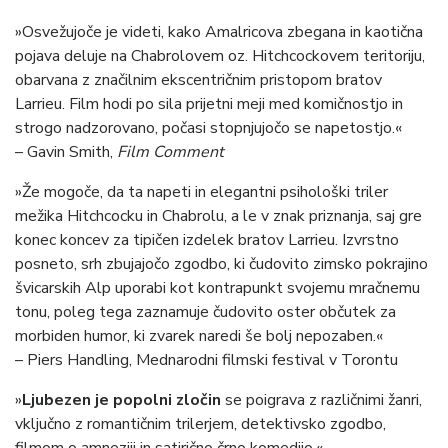
»Osvežujoče je videti, kako Amalricova zbegana in kaotična
pojava deluje na Chabrolovem oz. Hitchcockovem teritoriju,
obarvana z značilnim ekscentričnim pristopom bratov
Larrieu. Film hodi po sila prijetni meji med komičnostjo in
strogo nadzorovano, počasi stopnjujočo se napetostjo.«
– Gavin Smith,
Film Comment
»Že mogoče, da ta napeti in elegantni psihološki triler
mežika Hitchcocku in Chabrolu, a le v znak priznanja, saj gre
konec koncev za tipičen izdelek bratov Larrieu. Izvrstno
posneto, srh zbujajočo zgodbo, ki čudovito zimsko pokrajino
švicarskih Alp uporabi kot kontrapunkt svojemu mračnemu
tonu, poleg tega zaznamuje čudovito oster občutek za
morbiden humor, ki zvarek naredi še bolj nepozaben.«
– Piers Handling, Mednarodni filmski festival v Torontu
»
Ljubezen je popolni zločin
se poigrava z različnimi žanri,
vključno z romantičnim trilerjem, detektivsko zgodbo,