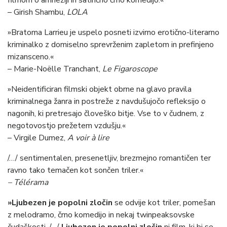
filmom o amneziji in satirično črno komedijo.«
– Girish Shambu,
LOLA
»Bratoma Larrieu je uspelo posneti izvirno erotično-literarno
kriminalko z domiselno sprevrženim zapletom in prefinjeno
mizansceno.«
– Marie-Noëlle Tranchant,
Le Figaroscope
»Neidentificiran filmski objekt obrne na glavo pravila
kriminalnega žanra in postreže z navdušujočo refleksijo o
nagonih, ki pretresajo človeško bitje. Vse to v čudnem, z
negotovostjo prežetem vzdušju.«
– Virgile Dumez,
A voir à lire
/…/ sentimentalen, presenetljiv, brezmejno romantičen ter
ravno tako temačen kot sončen triler.«
– Télérama
»Ljubezen je popolni zločin
se odvije kot triler, pomešan
z melodramo, črno komedijo in nekaj twinpeaksovske