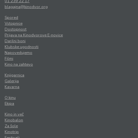
01 239 22 17
blagajna@kinodvor.org
Spored
Vstopnice
Dostopnost
Prijava na Kinodvorove E-novice
Darilni boni
Klubske ugodnosti
Napovedujemo
Filmi
Kino na zahtevo
Knjigarnica
Galerija
Kavarna
O kinu
Ekipa
Kino in več
Kinobalon
Za šole
Kinotrip
Festivali