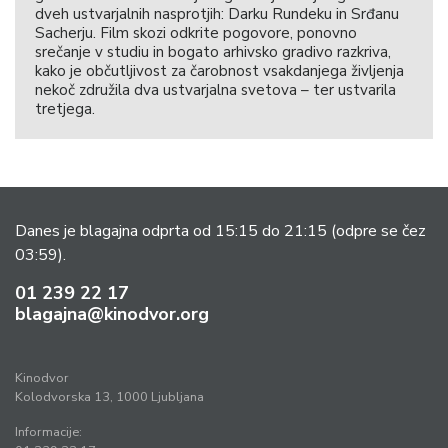
dveh ustvarjalnih nasprotjih: Darku Rundeku in Srđanu
Sacherju. Film skozi odkrite pogovore, ponovno
srečanje v studiu in bogato arhivsko gradivo razkriva,
kako je občutljivost za čarobnost vsakdanjega življenja
nekoč združila dva ustvarjalna svetova – ter ustvarila
tretjega.
Danes je blagajna odprta od 15:15 do 21:15
(odpre se čez
03:59).
01 239 22 17
blagajna@kinodvor.org
Kinodvor
Kolodvorska 13, 1000 Ljubljana
Informacije: