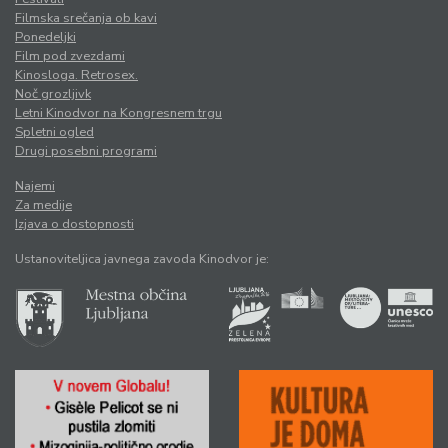
Filmska srečanja ob kavi
Ponedeljki
Film pod zvezdami
Kinosloga. Retrosex.
Noč grozljivk
Letni Kinodvor na Kongresnem trgu
Spletni ogled
Drugi posebni programi
Najemi
Za medije
Izjava o dostopnosti
Ustanoviteljica javnega zavoda Kinodvor je: