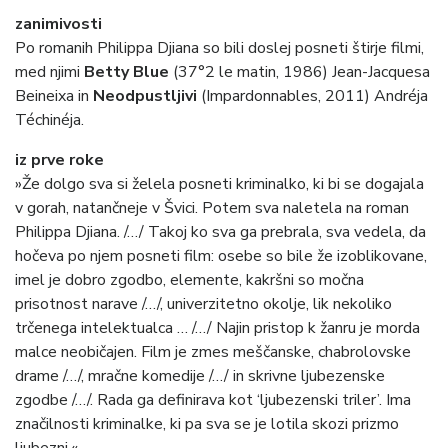
zanimivosti
Po romanih Philippa Djiana so bili doslej posneti štirje filmi,
med njimi
Betty Blue
(37°2 le matin, 1986) Jean-Jacquesa
Beineixa in
Neodpustljivi
(Impardonnables, 2011) Andréja
Téchinéja.
iz prve roke
»Že dolgo sva si želela posneti kriminalko, ki bi se dogajala
v gorah, natančneje v Švici. Potem sva naletela na roman
Philippa Djiana. /…/ Takoj ko sva ga prebrala, sva vedela, da
hočeva po njem posneti film: osebe so bile že izoblikovane,
imel je dobro zgodbo, elemente, kakršni so močna
prisotnost narave /…/, univerzitetno okolje, lik nekoliko
trčenega intelektualca … /…/ Najin pristop k žanru je morda
malce neobičajen. Film je zmes meščanske, chabrolovske
drame /…/, mračne komedije /…/ in skrivne ljubezenske
zgodbe /…/. Rada ga definirava kot ‘ljubezenski triler’. Ima
značilnosti kriminalke, ki pa sva se je lotila skozi prizmo