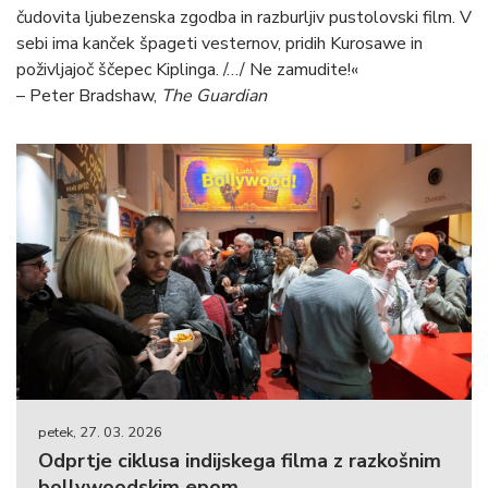
čudovita ljubezenska zgodba in razburljiv pustolovski film. V
sebi ima kanček špageti vesternov, pridih Kurosawe in
poživljajoč ščepec Kiplinga. /…/ Ne zamudite!«
– Peter Bradshaw,
The Guardian
petek, 27. 03. 2026
Odprtje ciklusa indijskega filma z razkošnim
bollywoodskim epom