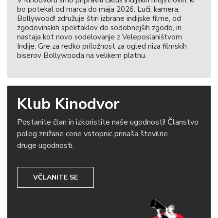
V Kinodvoru smo pripravili ciklus indijskih mojstrovin, ki
bo potekal od marca do maja 2026. Luči, kamera,
Bollywood! združuje štiri izbrane indijske filme, od
zgodovinskih spektaklov do sodobnejših zgodb, in
nastaja kot novo sodelovanje z Veleposlaništvom
Indije. Gre za redko priložnost za ogled niza filmskih
biserov Bollywooda na velikem platnu.
Klub Kinodvor
Postanite član in izkoristite naše ugodnosti! Članstvo
poleg znižane cene vstopnic prinaša številne
druge ugodnosti.
VČLANITE SE