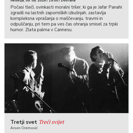
nedelja, 09. 08. 2026 / 19:00 / Dvorana
Počasi tleči, ovinkasti moralni triler, ki ga je Jafar Panahi
zgradil na lastnih zaporniških izkušnjah, zastavlja
kompleksna vprašanja o maščevanju, travmi in
odpuščanju, pri tem pa ves čas ohranja smisel za trpki
humor. Zlata palma v Cannesu.
Treći svijet
Tretji svet
Arsen Oremović