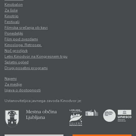
Kinobalon
Za šole
Kinotrip
Festivali
Filmska srečanja ob kavi
Ponedeljki
Film pod zvezdami
Kinosloga. Retrosex.
Noč grozljivk
Letni Kinodvor na Kongresnem trgu
Spletni ogled
Drugi posebni programi
Najemi
Za medije
Izjava o dostopnosti
Ustanoviteljica javnega zavoda Kinodvor je: