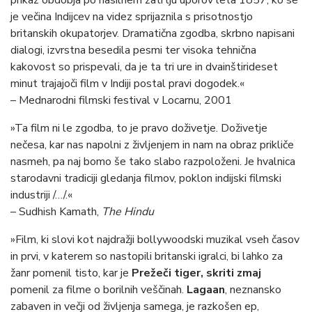
prikaz obdobja po nasilnem zatrtju uporov leta 1857, ko se
je večina Indijcev na videz sprijaznila s prisotnostjo
britanskih okupatorjev. Dramatična zgodba, skrbno napisani
dialogi, izvrstna besedila pesmi ter visoka tehnična
kakovost so prispevali, da je ta tri ure in dvainštirideset
minut trajajoči film v Indiji postal pravi dogodek.«
– Mednarodni filmski festival v Locarnu, 2001
»Ta film ni le zgodba, to je pravo doživetje. Doživetje
nečesa, kar nas napolni z življenjem in nam na obraz prikliče
nasmeh, pa naj bomo še tako slabo razpoloženi. Je hvalnica
starodavni tradiciji gledanja filmov, poklon indijski filmski
industriji /…/.«
– Sudhish Kamath,
The Hindu
»Film, ki slovi kot najdražji bollywoodski muzikal vseh časov
in prvi, v katerem so nastopili britanski igralci, bi lahko za
žanr pomenil tisto, kar je
Prežeči tiger, skriti zmaj
pomenil za filme o borilnih veščinah.
Lagaan
, neznansko
zabaven in večji od življenja samega, je razkošen ep,