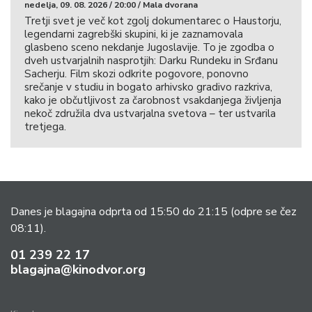
nedelja, 09. 08. 2026 / 20:00 / Mala dvorana
Tretji svet je več kot zgolj dokumentarec o Haustorju,
legendarni zagrebški skupini, ki je zaznamovala
glasbeno sceno nekdanje Jugoslavije. To je zgodba o
dveh ustvarjalnih nasprotjih: Darku Rundeku in Srđanu
Sacherju. Film skozi odkrite pogovore, ponovno
srečanje v studiu in bogato arhivsko gradivo razkriva,
kako je občutljivost za čarobnost vsakdanjega življenja
nekoč združila dva ustvarjalna svetova – ter ustvarila
tretjega.
Danes je blagajna odprta od 15:50 do 21:15
(odpre se čez
08:11).
01 239 22 17
blagajna@kinodvor.org