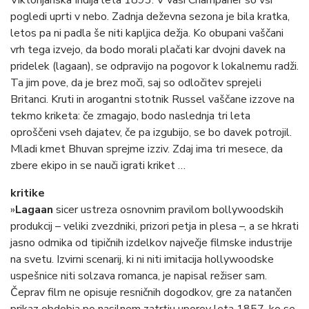
Viktorijanska Indija leta 1893. V vasi Champaner so vsi
pogledi uprti v nebo. Zadnja deževna sezona je bila kratka,
letos pa ni padla še niti kapljica dežja. Ko obupani vaščani
vrh tega izvejo, da bodo morali plačati kar dvojni davek na
pridelek (lagaan), se odpravijo na pogovor k lokalnemu radži.
Ta jim pove, da je brez moči, saj so odločitev sprejeli
Britanci. Kruti in arogantni stotnik Russel vaščane izzove na
tekmo kriketa: če zmagajo, bodo naslednja tri leta
oproščeni vseh dajatev, če pa izgubijo, se bo davek potrojil.
Mladi kmet Bhuvan sprejme izziv. Zdaj ima tri mesece, da
zbere ekipo in se nauči igrati kriket …
kritike
»
Lagaan
sicer ustreza osnovnim pravilom bollywoodskih
produkcij – veliki zvezdniki, prizori petja in plesa –, a se hkrati
jasno odmika od tipičnih izdelkov največje filmske industrije
na svetu. Izvirni scenarij, ki ni niti imitacija hollywoodske
uspešnice niti solzava romanca, je napisal režiser sam.
Čeprav film ne opisuje resničnih dogodkov, gre za natančen