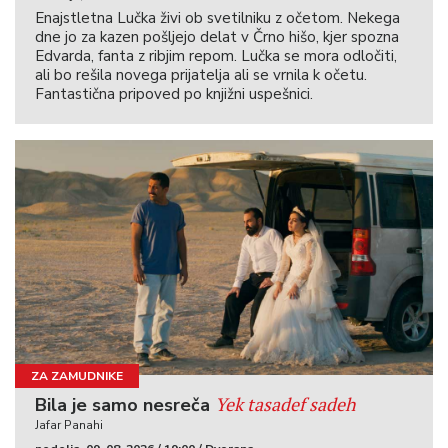
Enajstletna Lučka živi ob svetilniku z očetom. Nekega
dne jo za kazen pošljejo delat v Črno hišo, kjer spozna
Edvarda, fanta z ribjim repom. Lučka se mora odločiti,
ali bo rešila novega prijatelja ali se vrnila k očetu.
Fantastična pripoved po knjižni uspešnici.
ZA ZAMUDNIKE
Yek tasadef sadeh
Bila je samo nesreča
Jafar Panahi