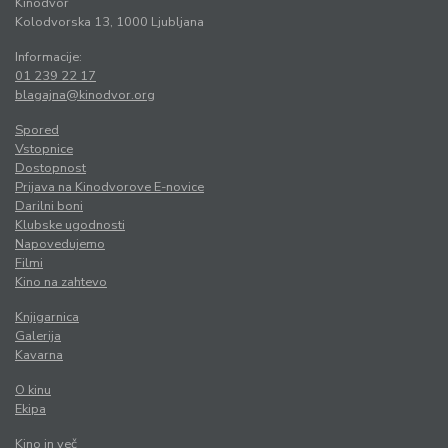
Kinodvor
Kolodvorska 13, 1000 Ljubljana
Informacije:
01 239 22 17
blagajna@kinodvor.org
Spored
Vstopnice
Dostopnost
Prijava na Kinodvorove E-novice
Darilni boni
Klubske ugodnosti
Napovedujemo
Filmi
Kino na zahtevo
Knjigarnica
Galerija
Kavarna
O kinu
Ekipa
Kino in več