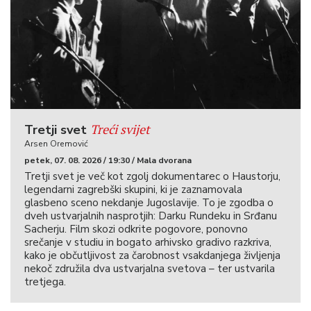
Treći svijet
Tretji svet
Arsen Oremović
petek, 07. 08. 2026 / 19:30 / Mala dvorana
Tretji svet je več kot zgolj dokumentarec o Haustorju,
legendarni zagrebški skupini, ki je zaznamovala
glasbeno sceno nekdanje Jugoslavije. To je zgodba o
dveh ustvarjalnih nasprotjih: Darku Rundeku in Srđanu
Sacherju. Film skozi odkrite pogovore, ponovno
srečanje v studiu in bogato arhivsko gradivo razkriva,
kako je občutljivost za čarobnost vsakdanjega življenja
nekoč združila dva ustvarjalna svetova – ter ustvarila
tretjega.