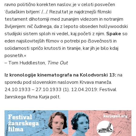
ravno politično korekten naslov, je v celoti posvečen
‘čudaškim bitjem’ /…/. Rezultat je najdrznejši filmski
testament dihotomiji med zunanjim videzom in notranjim
življenjem: nič čudnega, da z lepoto obseden hollywoodski
studijski sistem sploh ni vedel, kaj početi z njim.
Spake
so
eden najsilovitejših filmov o potrebi po človečnosti in
solidarnosti spričo krutosti in tiranije, kar jih je bilo kdaj
posnetih.«
– Tom Huddleston,
Time Out
Iz kronologije kinematografa na Kolodvorski 13:
na
sporedu pod slovenskim naslovom Krvava maneža.
24.10.1933 – 27.10.1933 (1). 12.04.2019: Festival
žanrskega filma Kurja polt.