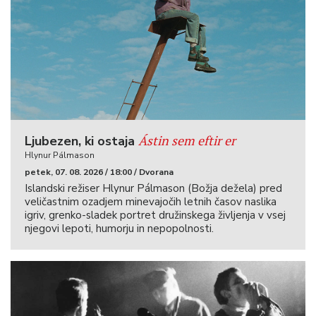
Ástin sem eftir er
Ljubezen, ki ostaja
Hlynur Pálmason
petek, 07. 08. 2026 / 18:00 / Dvorana
Islandski režiser Hlynur Pálmason (Božja dežela) pred
veličastnim ozadjem minevajočih letnih časov naslika
igriv, grenko-sladek portret družinskega življenja v vsej
njegovi lepoti, humorju in nepopolnosti.