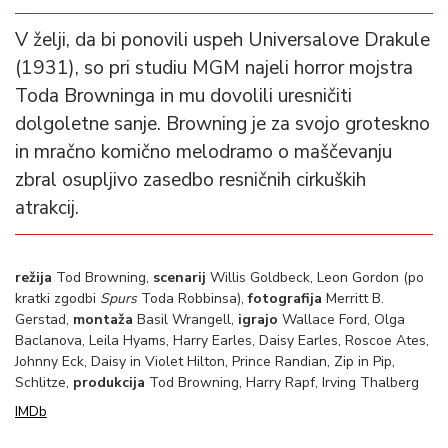
V želji, da bi ponovili uspeh Universalove Drakule
(1931), so pri studiu MGM najeli horror mojstra
Toda Browninga in mu dovolili uresničiti
dolgoletne sanje. Browning je za svojo groteskno
in mračno komično melodramo o maščevanju
zbral osupljivo zasedbo resničnih cirkuških
atrakcij.
režija
Tod Browning,
scenarij
Willis Goldbeck, Leon Gordon (po
kratki zgodbi
Spurs
Toda Robbinsa),
fotografija
Merritt B.
Gerstad,
montaža
Basil Wrangell,
igrajo
Wallace Ford, Olga
Baclanova, Leila Hyams, Harry Earles, Daisy Earles, Roscoe Ates,
Johnny Eck, Daisy in Violet Hilton, Prince Randian, Zip in Pip,
Schlitze,
produkcija
Tod Browning, Harry Rapf, Irving Thalberg
IMDb