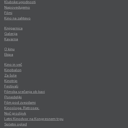
Klubske ugodnosti
Napovedujemo
Filmi
Kino na zahtevo
Knjigarnica
Galerija
Kavarna
O kinu
Ekipa
Kino in več
Kinobalon
Za šole
Kinotrip
Festivali
Filmska srečanja ob kavi
Ponedeljki
Film pod zvezdami
Kinosloga. Retrosex.
Noč grozljivk
Letni Kinodvor na Kongresnem trgu
Spletni ogled