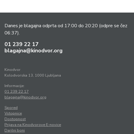
Danes je blagajna odprta od 17:00 do 20:20
(odpre se čez
06:37).
01 239 22 17
blagajna@kinodvor.org
Kinodvor
Kolodvorska 13, 1000 Ljubljana
Informacije:
01 239 22 17
blagajna@kinodvor.org
Spored
Vstopnice
Dostopnost
Prijava na Kinodvorove E-novice
Darilni boni