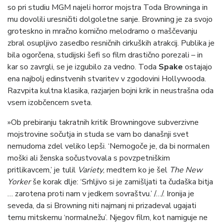
so pri studiu MGM najeli horror mojstra Toda Browninga in
mu dovolili uresničiti dolgoletne sanje. Browning je za svojo
groteskno in mračno komično melodramo o maščevanju
zbral osupljivo zasedbo resničnih cirkuških atrakcij. Publika je
bila ogorčena, studijski šefi so film drastično porezali – in
kar so zavrgli, se je izgubilo za vedno. Toda
Spake
ostajajo
ena najbolj edinstvenih stvaritev v zgodovini Hollywooda.
Razvpita kultna klasika, razjarjen bojni krik in neustrašna oda
vsem izobčencem sveta.
»Ob prebiranju takratnih kritik Browningove subverzivne
mojstrovine sočutja in studa se vam bo današnji svet
nemudoma zdel veliko lepši. ‘Nemogoče je, da bi normalen
moški ali ženska sočustvovala s povzpetniškim
pritlikavcem,’ je tulil
Variety
, medtem ko je šel
The New
Yorker
še korak dlje: ‘Srhljivo si je zamišljati ta čudaška bitja
… zarotena proti nam v jedkem sovraštvu.’ /…/. Ironija je
seveda, da si Browning niti najmanj ni prizadeval ugajati
temu mitskemu ‘normalnežu’. Njegov film, kot namiguje ne