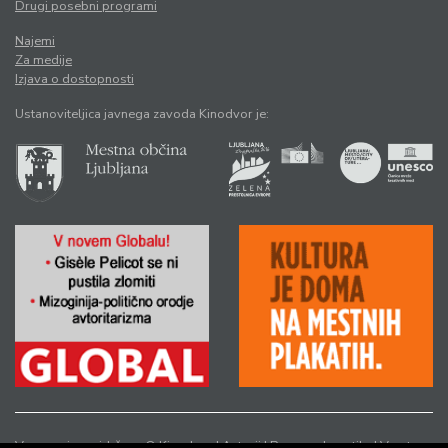
Drugi posebni programi
Najemi
Za medije
Izjava o dostopnosti
Ustanoviteljica javnega zavoda Kinodvor je:
Vse pravice pridržane © Kinodvor |
Avtorji
|
Pravno obvestilo
|
Varstvo