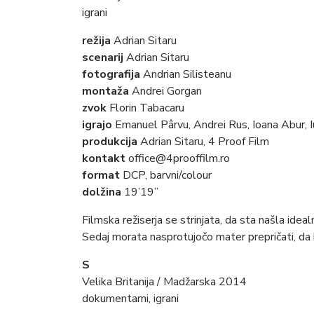
igrani
režija
Adrian Sitaru
scenarij
Adrian Sitaru
fotografija
Andrian Silisteanu
montaža
Andrei Gorgan
zvok
Florin Tabacaru
igrajo
Emanuel Pârvu, Andrei Rus, Ioana Abur, Iu
produkcija
Adrian Sitaru, 4 Proof Film
kontakt
office@4prooffilm.ro
format
DCP, barvni/colour
dolžina
19’19”
Filmska režiserja se strinjata, da sta našla idea
Sedaj morata nasprotujočo mater prepričati, da b
S
Velika Britanija / Madžarska 2014
dokumentarni, igrani