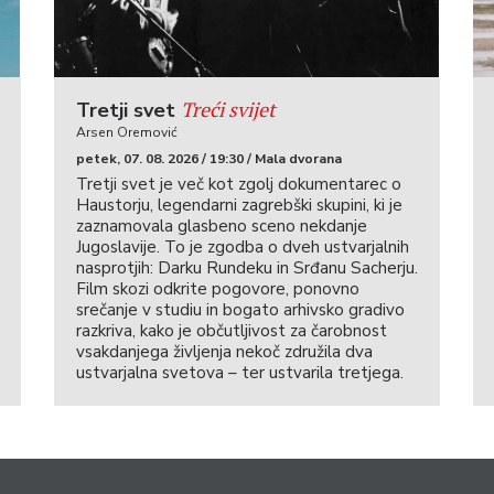
Treći svijet
Tretji svet
Arsen Oremović
petek, 07. 08. 2026 / 19:30 / Mala dvorana
Tretji svet je več kot zgolj dokumentarec o
Haustorju, legendarni zagrebški skupini, ki je
zaznamovala glasbeno sceno nekdanje
Jugoslavije. To je zgodba o dveh ustvarjalnih
nasprotjih: Darku Rundeku in Srđanu Sacherju.
Film skozi odkrite pogovore, ponovno
srečanje v studiu in bogato arhivsko gradivo
razkriva, kako je občutljivost za čarobnost
vsakdanjega življenja nekoč združila dva
ustvarjalna svetova – ter ustvarila tretjega.