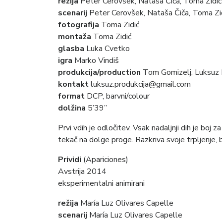
režija
Peter Cerovšek, Nataša Čiča, Toma Zidić
scenarij
Peter Cerovšek, Nataša Čiča, Toma Zi
fotografija
Toma Zidić
montaža
Toma Zidić
glasba
Luka Cvetko
igra
Marko Vindiš
produkcija/production
Tom Gomizelj, Luksuz 
kontakt
luksuz.produkcija@gmail.com
format
DCP, barvni/colour
dolžina
5’39”
Prvi vdih je odločitev. Vsak nadaljnji dih je boj za
tekač na dolge proge. Razkriva svoje trpljenje, b
Prividi
(Apariciones)
Avstrija 2014
eksperimentalni animirani
režija
María Luz Olivares Capelle
scenarij
María Luz Olivares Capelle