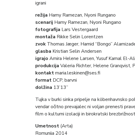
igrani
režija
Hamy Ramezan, Nyoni Rungano
scenarij
Hamy Ramezan, Nyoni Rungano
fotografija
Lars Vestergaard
montaža
Rikke Selin Lorentzen
zvok
Thomas Jæger, Hamid “Bongo” Alamizad
glasba
Kristian Selin Andersen
igrajo
Amira Helene Larsen, Yusuf Kamal El-Al
produkcija
Valeria Richter, Helene Granqvist,
kontakt
maria.leskinen@ses.fi
format
DCP, barvni
dolžina
13’13”
Tujka v burki sinka pripelje na köbenhavnsko poli
vendar očitno prevajalec ni voljan prenesti pra
film o kulturni izolaciji in birokratski brezbrižnost
Umetnost
(Arta)
Romunija 2014