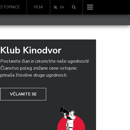
VSTOPNICE
FILMI
SL
EN
Klub Kinodvor
Postanite član in izkoristite naše ugodnosti!
Članstvo poleg znižane cene vstopnic
prinaša številne druge ugodnosti.
VČLANITE SE