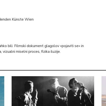
ldenden Künste Wien
lahko bili. Filmski dokument glagolov »pojaviti se« in
a, vizualni miselni proces, fizika iluzije.