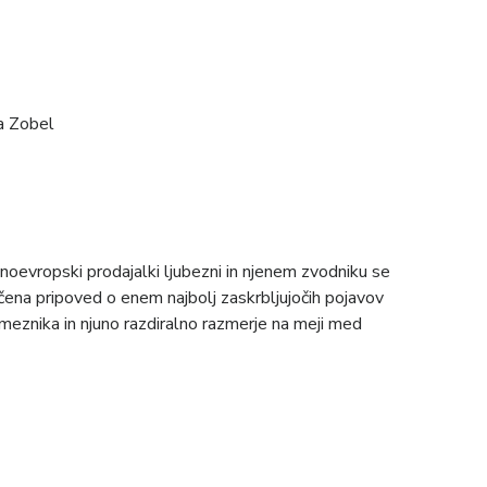
a Zobel
evropski prodajalki ljubezni in njenem zvodniku se
čena pripoved o enem najbolj zaskrbljujočih pojavov
eznika in njuno razdiralno razmerje na meji med