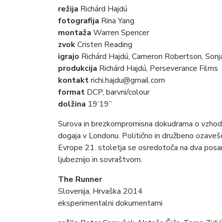
režija
Richárd Hajdú
fotografija
Rina Yang
montaža
Warren Spencer
zvok
Cristen Reading
igrajo
Richárd Hajdú, Cameron Robertson, Sonj
produkcija
Richárd Hajdú, Perseverance Films
kontakt
richi.hajdu@gmail.com
format
DCP, barvni/colour
dolžina
19’19”
Surova in brezkompromisna dokudrama o vzhodno
dogaja v Londonu. Politično in družbeno ozaveš
Evrope 21. stoletja se osredotoča na dva posam
ljubeznijo in sovraštvom.
The Runner
Slovenija, Hrvaška 2014
eksperimentalni dokumentarni