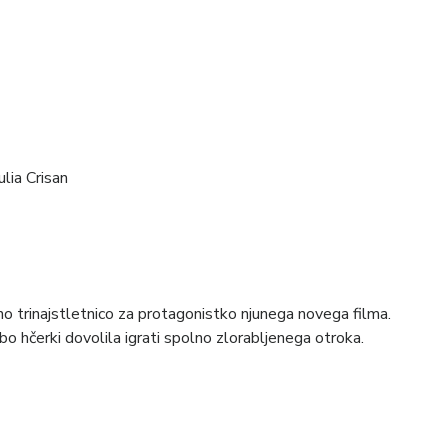
lia Crisan
lno trinajstletnico za protagonistko njunega novega filma.
o hčerki dovolila igrati spolno zlorabljenega otroka.