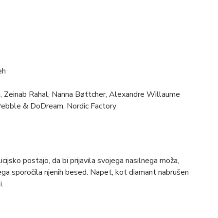
eh
i, Zeinab Rahal, Nanna Bøttcher, Alexandre Willaume
 Pebble & DoDream, Nordic Factory
cijsko postajo, da bi prijavila svojega nasilnega moža,
vega sporočila njenih besed. Napet, kot diamant nabrušen
i.