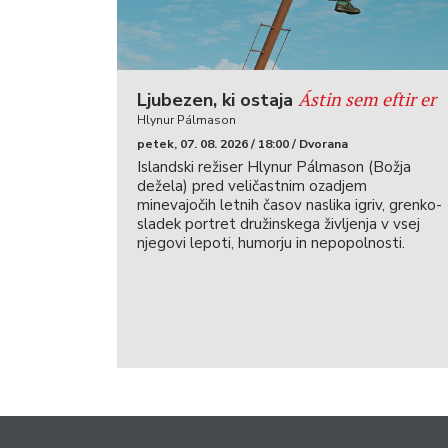
Ástin sem eftir er
Ljubezen, ki ostaja
Hlynur Pálmason
petek, 07. 08. 2026 / 18:00 / Dvorana
Islandski režiser Hlynur Pálmason (Božja
dežela) pred veličastnim ozadjem
minevajočih letnih časov naslika igriv, grenko-
sladek portret družinskega življenja v vsej
njegovi lepoti, humorju in nepopolnosti.