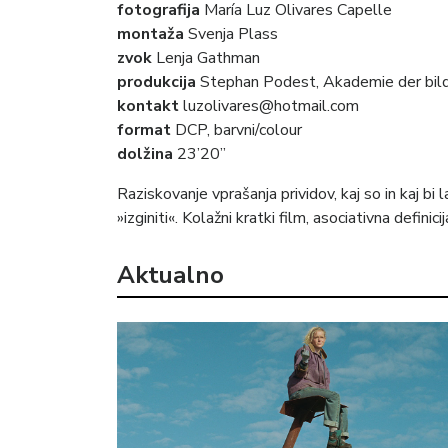
fotografija
María Luz Olivares Capelle
montaža
Svenja Plass
zvok
Lenja Gathman
produkcija
Stephan Podest, Akademie der bi
kontakt
luzolivares@hotmail.com
format
DCP, barvni/colour
dolžina
23’20”
Raziskovanje vprašanja prividov, kaj so in kaj bi 
»izginiti«. Kolažni kratki film, asociativna definicij
Aktualno