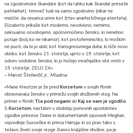
na zgodovinske škandale (kot da lahko kak škandal preseže
patriarhat), temveč tudi na samo zgodovino (nikar ne
mislite, da cesarica umre kot žrtev anarhističnega atentata),
Elizabeto prikaže kot moderno, neodvisno, nemirno,
seksualno osvobojeno, opolnomočeno žensko, ki nenehno
potuje (bolj ko ne nikamor), kot protofeministko, ki moškim
ne pusti, da bi jo ubili, kot transgresivnega duha, ki išče novo
obliko, kot žensko 21. stoletja, ujeto v 19. stoletje, kot
odsev sodobne ženske, ki jo hočejo mračnjaške sile vrniti v
19. stoletje. ZELO ZA«
– Marcel Štefančič, jr.,
Mladina
»Marie Kreutzer je že pred
Korzetom
v svojih filmih
obravnavala ženske v primežu svojih družbenih vlog. Na
primer v filmih
Tla pod nogami
ali
Kaj se nam je zgodilo
.
S
Korzetom
, nastalim v obdobju ponovnih upodobitev
zgodbe princese Diane in dokumentarnih izpovedi Meghan,
vojvodinje Susseške in princa Harryja, ki so prav tako s
težavo živeli svoje vloge članov kraljičine družine, pa je