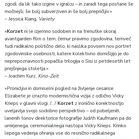
zgodi, da lik tako izgine v igralcu – in zaradi tega postane še
močnejši, še bolj subverziven in še bolj prepričljiv.«
– Jessica Kiang,
Variety
»
Korzet
ni le izjemno sodoben in na trenutke skoraj
avantgarden film o tem, čemur pravimo zgodovina, temveč
tudi radikalno politično delo, ki naslika povsem nov portret
zgodovinske osebnosti, katere kolektivno domišljijo je do
neprepoznavnosti popačila trilogija o Sisi iz petdesetih let
prejšnjega stoletja.«
– Joachim Kurz,
Kino-Zeit
»Pronicljivi in domiselni pogled na življenje cesarice
Elizabete je izrazito modernistična vizija z odlično Vicky
Krieps v glavni vlogi. /…/
Korzet
z ironično korektnostjo
uveljavlja svojo sodobno perspektivo – od pobeljenih,
lanenih tonov direktorice fotografije Judith Kaufmann pa do
umirjenega, ceremonialnega nastopa Vicky Krieps. Krinko
lepega vedenja ohranja vse do resnično radikalnega