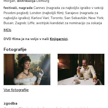
Morgan,
distribucija
Demiurg
festivali, nagrade
Cannes (nagrada za najboljšo igralko v sekciji
Posebni pogled); London (najboljši film); Sarajevo (nagrada za
najboljšo igralko); Karlovi Vari; Toronto; San Sebastián; New York;
Busan; Zagreb; Liffe; avstrijski kandidat za nominacijo za oskarja
IMDb
DVD filma je na voljo v naši
Knjigarnici
.
Fotografije
Vse fotografije
zgodba