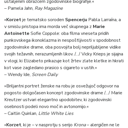
ustaljenim obrazcem zgodovinske biografije.«
– Pamela Jahn,
Ray Magazine
»
Korzet
je tematsko soroden
Spencerju
Pabla Larraína, a
v smislu pristopa ima morda več skupnega z
Marie
Antoinette
Sofie Coppole: oba filma vneseta pridih
punkovskega ikonoklazma in nespoštljivosti v spodobnost
zgodovinske drame, oba posvojita bolj nepriljubljene vidike
svojih težavnih, nerazumljenih likov. /…/ Vicky Krieps je sijajna
v vlogi, ki Elizabeto prikazuje kot žrtev zlate kletke in hkrati
kot vase zagledano prasico s cigareto v ustih.«
– Wendy Ide,
Screen Daily
»Briljantni portret ženske na robu je osvežujoč odgovor na
pogosto dolgočasen koncept zgodovinske drame /…/ Marie
Kreutzer ustvari elegantno upodobitev, ki zgodovinski
osebnosti podeli novo moč in avtonomijo.«
– Caitlin Quinlan,
Little White Lies
»
Korzet
, ki je – v nasprotju s serijo
Krona
– alergičen ne le