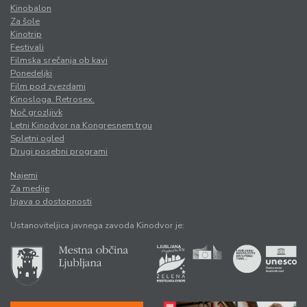
Kinobalon
Za šole
Kinotrip
Festivali
Filmska srečanja ob kavi
Ponedeljki
Film pod zvezdami
Kinosloga. Retrosex.
Noč grozljivk
Letni Kinodvor na Kongresnem trgu
Spletni ogled
Drugi posebni programi
Najemi
Za medije
Izjava o dostopnosti
Ustanoviteljica javnega zavoda Kinodvor je: