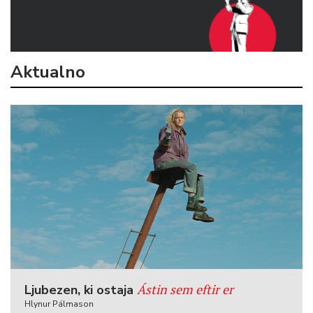
Aktualno
Ástin sem eftir er
Ljubezen, ki ostaja
Hlynur Pálmason