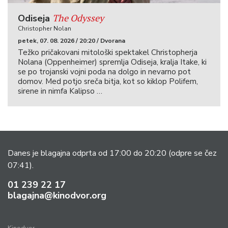
The Odyssey
Odiseja
Christopher Nolan
petek, 07. 08. 2026 / 20:20 / Dvorana
Težko pričakovani mitološki spektakel Christopherja
Nolana (Oppenheimer) spremlja Odiseja, kralja Itake, ki
se po trojanski vojni poda na dolgo in nevarno pot
domov. Med potjo sreča bitja, kot so kiklop Polifem,
sirene in nimfa Kalipso …
Danes je blagajna odprta od 17:00 do 20:20
(odpre se čez
07:41).
01 239 22 17
blagajna@kinodvor.org
Kinodvor