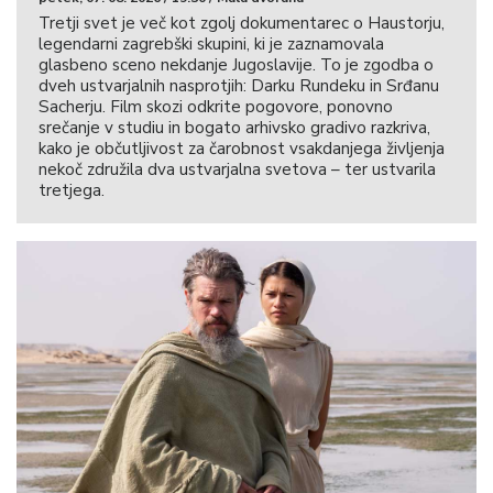
Tretji svet je več kot zgolj dokumentarec o Haustorju,
legendarni zagrebški skupini, ki je zaznamovala
glasbeno sceno nekdanje Jugoslavije. To je zgodba o
dveh ustvarjalnih nasprotjih: Darku Rundeku in Srđanu
Sacherju. Film skozi odkrite pogovore, ponovno
srečanje v studiu in bogato arhivsko gradivo razkriva,
kako je občutljivost za čarobnost vsakdanjega življenja
nekoč združila dva ustvarjalna svetova – ter ustvarila
tretjega.