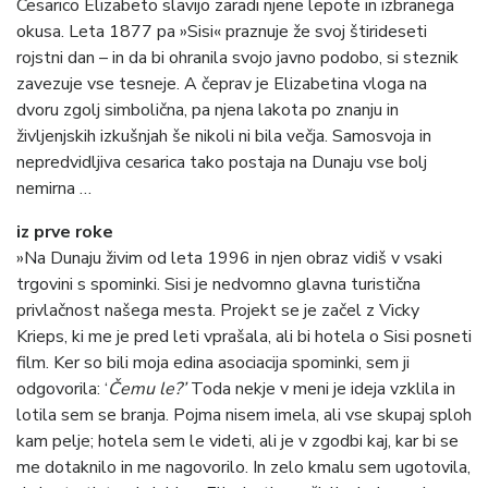
Cesarico Elizabeto slavijo zaradi njene lepote in izbranega
okusa. Leta 1877 pa »Sisi« praznuje že svoj štirideseti
rojstni dan – in da bi ohranila svojo javno podobo, si steznik
zavezuje vse tesneje. A čeprav je Elizabetina vloga na
dvoru zgolj simbolična, pa njena lakota po znanju in
življenjskih izkušnjah še nikoli ni bila večja. Samosvoja in
nepredvidljiva cesarica tako postaja na Dunaju vse bolj
nemirna …
iz prve roke
»Na Dunaju živim od leta 1996 in njen obraz vidiš v vsaki
trgovini s spominki. Sisi je nedvomno glavna turistična
privlačnost našega mesta. Projekt se je začel z Vicky
Krieps, ki me je pred leti vprašala, ali bi hotela o Sisi posneti
film. Ker so bili moja edina asociacija spominki, sem ji
odgovorila: ‘
Čemu le?’
Toda nekje v meni je ideja vzklila in
lotila sem se branja. Pojma nisem imela, ali vse skupaj sploh
kam pelje; hotela sem le videti, ali je v zgodbi kaj, kar bi se
me dotaknilo in me nagovorilo. In zelo kmalu sem ugotovila,