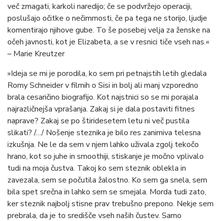
več zmagati, karkoli naredijo; če se podvržejo operaciji,
poslušajo očitke o nečimrnosti, če pa tega ne storijo, ljudje
komentirajo njihove gube. To še posebej velja za ženske na
očeh javnosti, kot je Elizabeta, a se v resnici tiče vseh nas.«
– Marie Kreutzer
»Ideja se mi je porodila, ko sem pri petnajstih letih gledala
Romy Schneider v filmih o Sisi in bolj ali manj vzporedno
brala cesaričino biografijo. Kot najstnici so se mi porajala
najrazličnejša vprašanja. Zakaj si je dala postaviti fitnes
naprave? Zakaj se po štiridesetem letu ni več pustila
slikati? /…/ Nošenje steznika je bilo res zanimiva telesna
izkušnja. Ne le da sem v njem lahko uživala zgolj tekočo
hrano, kot so juhe in smoothiji, stiskanje je močno vplivalo
tudi na moja čustva. Takoj ko sem steznik oblekla in
zavezala, sem se počutila žalostno. Ko sem ga snela, sem
bila spet srečna in lahko sem se smejala. Morda tudi zato,
ker steznik najbolj stisne prav trebušno prepono. Nekje sem
prebrala, da je to središče vseh naših čustev. Samo