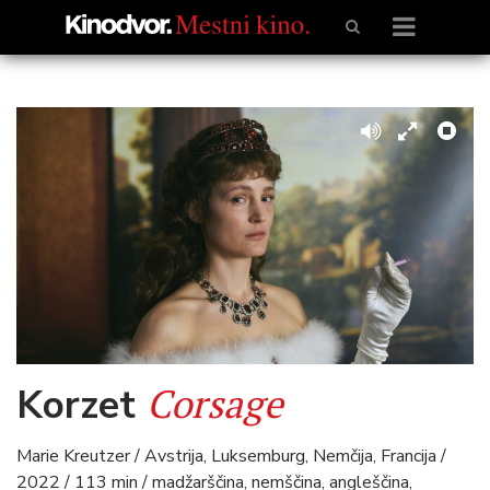
Corsage
Korzet
Marie Kreutzer / Avstrija, Luksemburg, Nemčija, Francija /
2022 / 113 min / madžarščina, nemščina, angleščina,