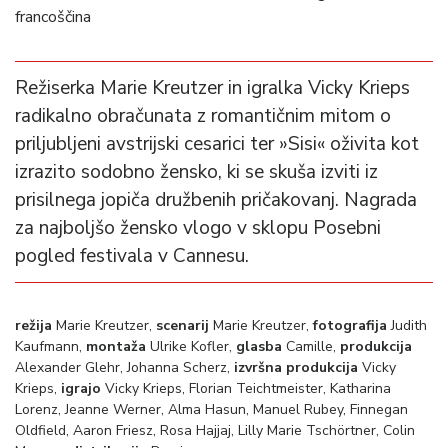
francoščina
Režiserka Marie Kreutzer in igralka Vicky Krieps
radikalno obračunata z romantičnim mitom o
priljubljeni avstrijski cesarici ter »Sisi« oživita kot
izrazito sodobno žensko, ki se skuša izviti iz
prisilnega jopiča družbenih pričakovanj. Nagrada
za najboljšo žensko vlogo v sklopu Posebni
pogled festivala v Cannesu.
režija
Marie Kreutzer,
scenarij
Marie Kreutzer,
fotografija
Judith
Kaufmann,
montaža
Ulrike Kofler,
glasba
Camille,
produkcija
Alexander Glehr, Johanna Scherz,
izvršna produkcija
Vicky
Krieps,
igrajo
Vicky Krieps, Florian Teichtmeister, Katharina
Lorenz, Jeanne Werner, Alma Hasun, Manuel Rubey, Finnegan
Oldfield, Aaron Friesz, Rosa Hajjaj, Lilly Marie Tschörtner, Colin