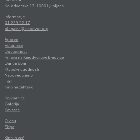
Kolodvorska 13, 1000 Ljubljana
Informacije:
01 239 22 17
blagajna@kinodvor.org
Spored
Vstopnice
Dostopnost
Prijava na Kinodvorove E-novice
Darilni boni
Klubske ugodnosti
Napovedujemo
Filmi
Kino na zahtevo
Knjigarnica
Galerija
Kavarna
O kinu
Ekipa
Kino in več