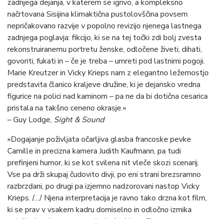
zadnjega dejanja, v katerem se igrivo, a kompleksno
načrtovana Sisijina klimaktična pustolovščina povsem
nepričakovano razvije v popolno revizijo njenega lastnega
zadnjega poglavja: fikcijo, ki se na tej točki zdi bolj zvesta
rekonstruiranemu portretu ženske, odločene živeti, dihati,
govoriti, fukati in – če je treba – umreti pod lastnimi pogoji.
Marie Kreutzer in Vicky Krieps nam z elegantno ležernostjo
predstavita članico kraljeve družine, ki je dejansko vredna
figurice na polici nad kaminom – pa ne da bi dotična cesarica
pristala na takšno ceneno okrasje.«
– Guy Lodge,
Sight & Sound
»Dogajanje poživljata očarljiva glasba francoske pevke
Camille in precizna kamera Judith Kaufmann, pa tudi
prefinjeni humor, ki se kot svilena nit vleče skozi scenarij.
Vse pa drži skupaj čudovito divji, po eni strani brezsramno
razbrzdani, po drugi pa izjemno nadzorovani nastop Vicky
Krieps. /…/ Njena interpretacija je ravno tako drzna kot film,
ki se prav v vsakem kadru domiselno in odločno izmika