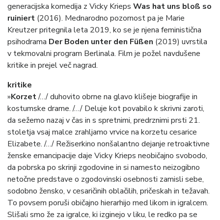
generacijska komedija z Vicky Krieps
Was hat uns bloß so
ruiniert
(2016). Mednarodno pozornost pa je Marie
Kreutzer pritegnila leta 2019, ko se je njena feministična
psihodrama
Der Boden unter den Füßen
(2019) uvrstila
v tekmovalni program Berlinala. Film je požel navdušene
kritike in prejel več nagrad.
kritike
»
Korzet
/…/ duhovito obrne na glavo klišeje biografije in
kostumske drame. /…/ Deluje kot povabilo k skrivni zaroti,
da sežemo nazaj v čas in s spretnimi, predrznimi prsti 21.
stoletja vsaj malce zrahljamo vrvice na korzetu cesarice
Elizabete. /…/ Režiserkino nonšalantno dejanje retroaktivne
ženske emancipacije daje Vicky Krieps neobičajno svobodo,
da pobrska po skrinji zgodovine in si namesto neizogibno
netočne predstave o zgodovinski osebnosti zamisli sebe,
sodobno žensko, v cesaričinih oblačilih, pričeskah in težavah.
To povsem poruši običajno hierarhijo med likom in igralcem.
Slišali smo že za igralce, ki izginejo v liku, le redko pa se