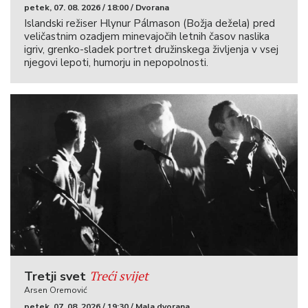
petek, 07. 08. 2026 / 18:00 / Dvorana
Islandski režiser Hlynur Pálmason (Božja dežela) pred
veličastnim ozadjem minevajočih letnih časov naslika
igriv, grenko-sladek portret družinskega življenja v vsej
njegovi lepoti, humorju in nepopolnosti.
Treći svijet
Tretji svet
Arsen Oremović
petek, 07. 08. 2026 / 19:30 / Mala dvorana