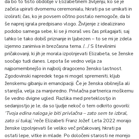
da bo to tisto obdobje v Elizabetinem življenju, ko se je
začela upirati dvornemu ceremonialu, hkrati pa se umikati in
izolirati; čas, ko je povsem očitno postalo nemogoče, da bi
še naprej igrala predpisano vlogo. Življenje z idealizirano
podobo samega sebe, ki se ji moraš ves čas prilagajati, saj
lahko le tako dobiš priznanje in ljubezen – to se mi je zdela
izjemno zanimiva in brezčasna tema. /…/ S številnimi
pričakovanji, ki jih je morala izpolnjevati Elizabeta, se ženske
soočajo tudi danes. Lepota še vedno velja za
najpomembnejšo in najbolj dragoceno žensko lastnost.
Zgodovinski napredek tega ni mogel spremeniti, kljub
ženskemu gibanju in emancipaciji. Če je ženska obilnejša ali
starejša, velja za manjvredno. Privlačna partnerica moškemu
še vedno dvigne ugled. Razlika med preteklostjo in
sedanjostjo je le, da so ljudje nekoč o tem odkrito govorili:
‘Tvoja edina naloga je biti privlačna – zato sem te izbral,
zato si tukaj,’
reče Elizabeti Franz Jožef. Leta 2022 morajo
ženske izpolnjevati še veliko več pričakovanj, hkrati pa
ostati lepe, vitke in mlade. Po določeni starosti ne morejo