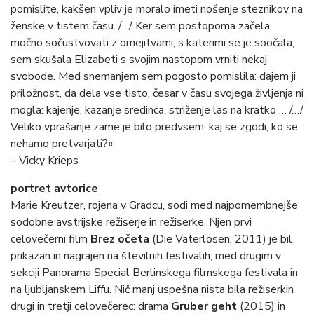
pomislite, kakšen vpliv je moralo imeti nošenje steznikov na
ženske v tistem času. /…/ Ker sem postopoma začela
močno sočustvovati z omejitvami, s katerimi se je soočala,
sem skušala Elizabeti s svojim nastopom vrniti nekaj
svobode. Med snemanjem sem pogosto pomislila: dajem ji
priložnost, da dela vse tisto, česar v času svojega življenja ni
mogla: kajenje, kazanje sredinca, striženje las na kratko … /…/
Veliko vprašanje zame je bilo predvsem: kaj se zgodi, ko se
nehamo pretvarjati?«
– Vicky Krieps
portret avtorice
Marie Kreutzer, rojena v Gradcu, sodi med najpomembnejše
sodobne avstrijske režiserje in režiserke. Njen prvi
celovečerni film
Brez očeta
(Die Vaterlosen, 2011) je bil
prikazan in nagrajen na številnih festivalih, med drugim v
sekciji Panorama Special Berlinskega filmskega festivala in
na ljubljanskem Liffu. Nič manj uspešna nista bila režiserkin
drugi in tretji celovečerec: drama
Gruber geht
(2015) in