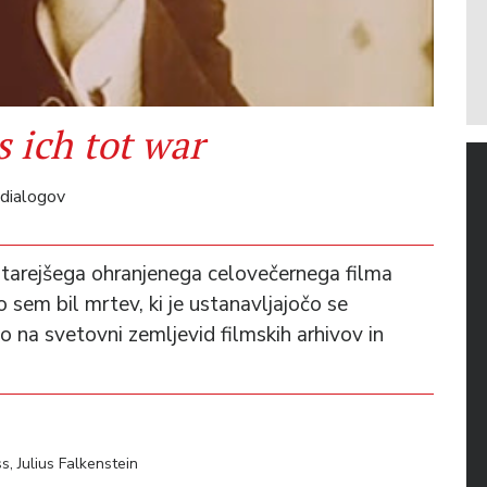
s ich tot war
 dialogov
jstarejšega ohranjenega celovečernega filma
 sem bil mrtev, ki je ustanavljajočo se
 na svetovni zemljevid filmskih arhivov in
, Julius Falkenstein