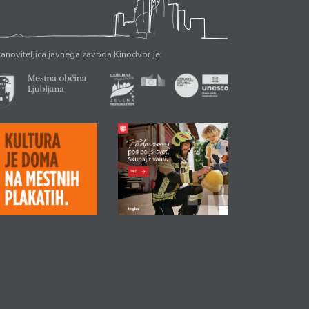
anoviteljica javnega zavoda Kinodvor je: