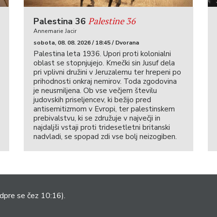
Palestine 36
Palestina 36
Annemarie Jacir
sobota, 08. 08. 2026 / 18:45 / Dvorana
Palestina leta 1936. Upori proti kolonialni
oblast se stopnjujejo. Kmečki sin Jusuf dela
pri vplivni družini v Jeruzalemu ter hrepeni po
prihodnosti onkraj nemirov. Toda zgodovina
je neusmiljena. Ob vse večjem številu
judovskih priseljencev, ki bežijo pred
antisemitizmom v Evropi, ter palestinskem
prebivalstvu, ki se združuje v največji in
najdaljši vstaji proti tridesetletni britanski
nadvladi, se spopad zdi vse bolj neizogiben.
dpre se čez 10:16).