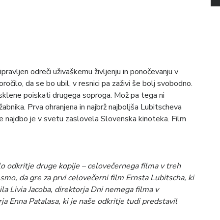
ipravljen odreči uživaškemu življenju in ponočevanju v
ilo, da se bo ubil, v resnici pa zaživi še bolj svobodno.
i sklene poiskati drugega soproga. Mož pa tega ni
lužabnika. Prva ohranjena in najbrž najboljša Lubitscheva
 najdbo je v svetu zaslovela Slovenska kinoteka. Film
lo odkritje druge kopije – celovečernega filma v treh
 smo, da gre za prvi celovečerni film Ernsta Lubitscha, ki
ila Livia Jacoba, direktorja Dni nemega filma v
 Enna Patalasa, ki je naše odkritje tudi predstavil