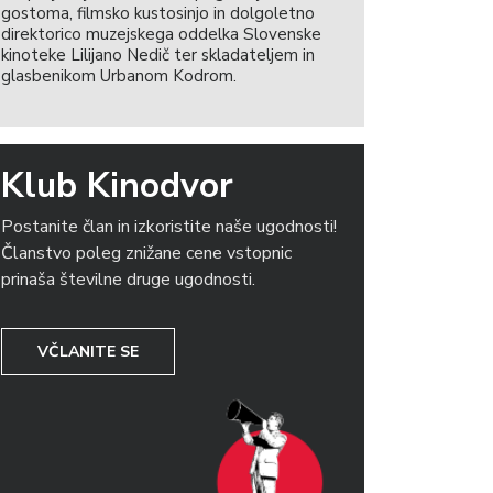
gostoma, filmsko kustosinjo in dolgoletno
direktorico muzejskega oddelka Slovenske
kinoteke Lilijano Nedič ter skladateljem in
glasbenikom Urbanom Kodrom.
Klub Kinodvor
Postanite član in izkoristite naše ugodnosti!
Članstvo poleg znižane cene vstopnic
prinaša številne druge ugodnosti.
VČLANITE SE