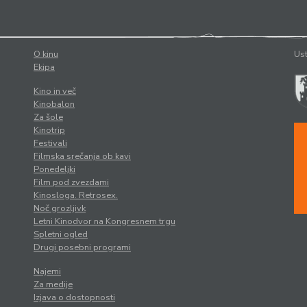
O kinu
Ust
Ekipa
Kino in več
Kinobalon
Za šole
Kinotrip
Festivali
Filmska srečanja ob kavi
Ponedeljki
Film pod zvezdami
Kinosloga. Retrosex.
Noč grozljivk
Letni Kinodvor na Kongresnem trgu
Spletni ogled
Drugi posebni programi
Najemi
Za medije
Izjava o dostopnosti