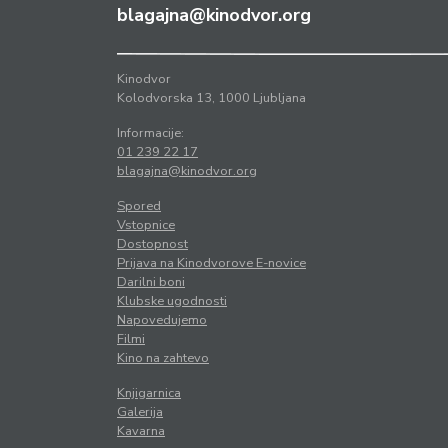
blagajna@kinodvor.org
Kinodvor
Kolodvorska 13, 1000 Ljubljana
Informacije:
01 239 22 17
blagajna@kinodvor.org
Spored
Vstopnice
Dostopnost
Prijava na Kinodvorove E-novice
Darilni boni
Klubske ugodnosti
Napovedujemo
Filmi
Kino na zahtevo
Knjigarnica
Galerija
Kavarna