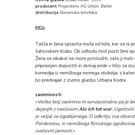
producent
Projections AG Union, Berlin
distribucija
Slovenska kinoteka
IMDb
Tašča in žena spravita moža od hiše, ker se ni pr
šahovskem klubu. Ob odhodu mož pusti ženi sporoč
Žena se nikakor ne more potolažiti, zato ji mat
pripravljen dopustiti in skrivaj pride v hišo za s
komedija iz nemškega nemega obdobja, s katere
bo predvajan z izvirno glasbo Urbana Kodra.
zanimivosti
»
Veliko bolj zanimivo in senzacionalno pa je bi
dejanjih z naslovom
Als ich tot war
. Ugotovili
je veljal za izgubljenega. O odkritju sva obvest
Pordenonu, in nemškega filmskega zgodovinarja
svetovni javnosti.
«