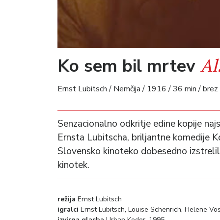
Al
Ko sem bil mrtev
Ernst Lubitsch / Nemčija / 1916 / 36 min / brez
Senzacionalno odkritje edine kopije na
Ernsta Lubitscha, briljantne komedije Ko
Slovensko kinoteko dobesedno izstrelilo
kinotek.
režija
Ernst Lubitsch
igralci
Ernst Lubitsch, Louise Schenrich, Helene Voss
izvirna glasba
Urban Koder, 1995