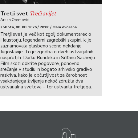
Treći svijet
Tretji svet
Arsen Oremović
sobota, 08. 08. 2026 / 20:00 / Mala dvorana
Tretji svet je več kot zgolj dokumentarec o
Haustorju, legendarni zagrebški skupini, ki je
zaznamovala glasbeno sceno nekdanje
Jugoslavije. To je zgodba o dveh ustvarjalnih
nasprotjih: Darku Rundeku in Srđanu Sacherju.
Film skozi odkrite pogovore, ponovno
srečanje v studiu in bogato arhivsko gradivo
razkriva, kako je občutljivost za čarobnost
vsakdanjega življenja nekoč združila dva
ustvarjalna svetova – ter ustvarila tretjega.