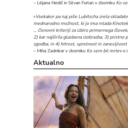
– Lilijana Nedič in Silvan Furlan v zborniku
Ko se
»
Vsekakor pa naj piše Lubitscha zrela skladate
mednarodno možnost, ki jo ima mlada Kinotek
… Osnovni kriteriji za izbiro primernega človek
2) kar najširša glasbena izobrazba, 3) pristno
zgodba, in 4) hitrost, spretnost in zanesljivost
– Miha Zadnikar v zborniku
Ko sem bil mrtev
o i
Aktualno