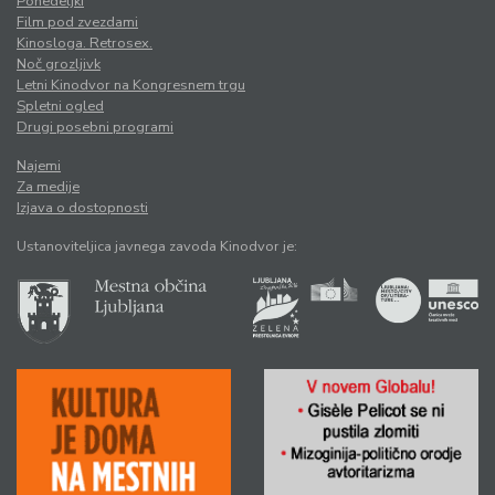
Ponedeljki
Film pod zvezdami
Kinosloga. Retrosex.
Noč grozljivk
Letni Kinodvor na Kongresnem trgu
Spletni ogled
Drugi posebni programi
Najemi
Za medije
Izjava o dostopnosti
Ustanoviteljica javnega zavoda Kinodvor je: