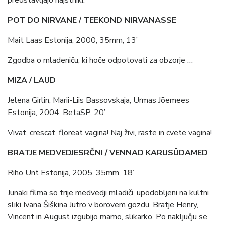
predstavljajo najstniki.
POT DO NIRVANE / TEEKOND NIRVANASSE
Mait Laas Estonija, 2000, 35mm, 13’
Zgodba o mladeniču, ki hoče odpotovati za obzorje …
MIZA / LAUD
Jelena Girlin, Marii-Liis Bassovskaja, Urmas Jõemees
Estonija, 2004, BetaSP, 20’
Vivat, crescat, floreat vagina! Naj živi, raste in cvete vagina!
BRATJE MEDVEDJESRČNI / VENNAD KARUSÜDAMED
Riho Unt Estonija, 2005, 35mm, 18’
Junaki filma so trije medvedji mladiči, upodobljeni na kultni
sliki Ivana Šiškina Jutro v borovem gozdu. Bratje Henry,
Vincent in August izgubijo mamo, slikarko. Po naključju se