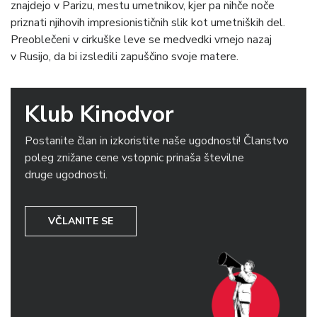
znajdejo v Parizu, mestu umetnikov, kjer pa nihče noče
priznati njihovih impresionističnih slik kot umetniških del.
Preoblečeni v cirkuške leve se medvedki vrnejo nazaj
v Rusijo, da bi izsledili zapuščino svoje matere.
Klub Kinodvor
Postanite član in izkoristite naše ugodnosti! Članstvo
poleg znižane cene vstopnic prinaša številne
druge ugodnosti.
VČLANITE SE