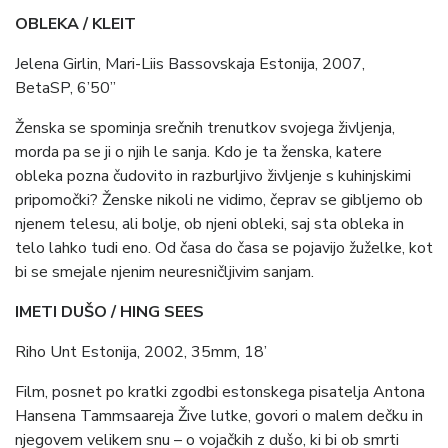
OBLEKA / KLEIT
Jelena Girlin, Mari-Liis Bassovskaja Estonija, 2007,
BetaSP, 6’50’’
Ženska se spominja srečnih trenutkov svojega življenja,
morda pa se ji o njih le sanja. Kdo je ta ženska, katere
obleka pozna čudovito in razburljivo življenje s kuhinjskimi
pripomočki? Ženske nikoli ne vidimo, čeprav se gibljemo ob
njenem telesu, ali bolje, ob njeni obleki, saj sta obleka in
telo lahko tudi eno. Od časa do časa se pojavijo žuželke, kot
bi se smejale njenim neuresničljivim sanjam.
IMETI DUŠO / HING SEES
Riho Unt Estonija, 2002, 35mm, 18’
Film, posnet po kratki zgodbi estonskega pisatelja Antona
Hansena Tammsaareja Žive lutke, govori o malem dečku in
njegovem velikem snu – o vojačkih z dušo, ki bi ob smrti