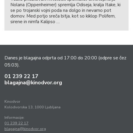
Nolana (Oppenheimer) spremlja Odiseja, kralja Itake, ki
se po trojanski vojni poda na dolgo in nevarno pot
domov. Med potjo sreča bitja, kot so kiklop Polifem,
sirene in nimfa Kalipso …
Danes je blagajna odprta od 17:00 do 20:00
(odpre se čez
05:03).
01 239 22 17
blagajna@kinodvor.org
Kinodvor
Kolodvorska 13, 1000 Ljubljana
Informacije:
01 239 22 17
blagajna@kinodvor.org