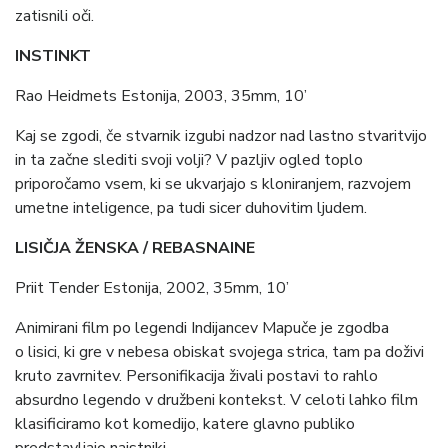
zatisnili oči.
INSTINKT
Rao Heidmets Estonija, 2003, 35mm, 10’
Kaj se zgodi, če stvarnik izgubi nadzor nad lastno stvaritvijo
in ta začne slediti svoji volji? V pazljiv ogled toplo
priporočamo vsem, ki se ukvarjajo s kloniranjem, razvojem
umetne inteligence, pa tudi sicer duhovitim ljudem.
LISIČJA ŽENSKA / REBASNAINE
Priit Tender Estonija, 2002, 35mm, 10’
Animirani film po legendi Indijancev Mapuče je zgodba
o lisici, ki gre v nebesa obiskat svojega strica, tam pa doživi
kruto zavrnitev. Personifikacija živali postavi to rahlo
absurdno legendo v družbeni kontekst. V celoti lahko film
klasificiramo kot komedijo, katere glavno publiko