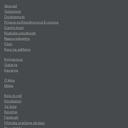
Spored
Vstopnice
Dostopnost
Prijava na Kinodvorove E-novice
Darilni boni
Klubske ugodnosti
Napovedujemo
Filmi
Kino na zahtevo
Knjigarnica
Galerija
Kavarna
O kinu
Ekipa
Kino in več
Kinobalon
Za šole
Kinotrip
Festivali
Filmska srečanja ob kavi