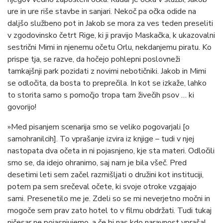
ure in ure riše stavbe in sanjari. Nekoč pa očka odide na
daljšo službeno pot in Jakob se mora za ves teden preseliti
v zgodovinsko četrt Rige, ki ji pravijo Maskačka, k ukazovalni
sestrični Mimi in njenemu očetu Orlu, nekdanjemu piratu. Ko
prispe tja, se razve, da hočejo pohlepni poslovneži
tamkajšnji park pozidati z novimi nebotičniki. Jakob in Mimi
se odločita, da bosta to preprečila. In kot se izkaže, lahko
to storita samo s pomočjo tropa tam živečih psov … ki
govorijo!
»Med pisanjem scenarija smo se veliko pogovarjali [o
samohranilcih]. To vprašanje izvira iz knjige – tudi v njej
nastopata dva očeta in ni pojasnjeno, kje sta materi. Odločili
smo se, da idejo ohranimo, saj nam je bila všeč. Pred
desetimi leti sem začel razmišljati o družini kot instituciji,
potem pa sem srečeval očete, ki svoje otroke vzgajajo
sami. Presenetilo me je. Zdeli so se mi neverjetno močni in
mogoče sem prav zato hotel to v filmu obdržati. Tudi tukaj
ničesar ne pojasnjujemo, a če bi nas kdo naravnost vprašal,