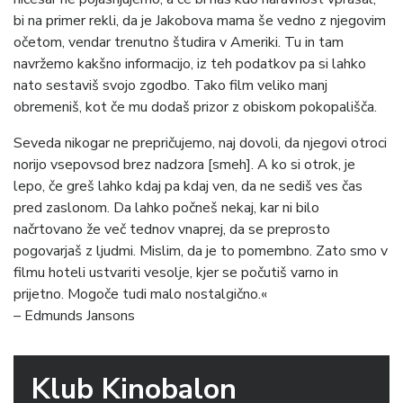
bi na primer rekli, da je Jakobova mama še vedno z njegovim
očetom, vendar trenutno študira v Ameriki. Tu in tam
navržemo kakšno informacijo, iz teh podatkov pa si lahko
nato sestaviš svojo zgodbo. Tako film veliko manj
obremeniš, kot če mu dodaš prizor z obiskom pokopališča.
Seveda nikogar ne prepričujemo, naj dovoli, da njegovi otroci
norijo vsepovsod brez nadzora [smeh]. A ko si otrok, je
lepo, če greš lahko kdaj pa kdaj ven, da ne sediš ves čas
pred zaslonom. Da lahko počneš nekaj, kar ni bilo
načrtovano že več tednov vnaprej, da se preprosto
pogovarjaš z ljudmi. Mislim, da je to pomembno. Zato smo v
filmu hoteli ustvariti vesolje, kjer se počutiš varno in
prijetno. Mogoče tudi malo nostalgično.«
– Edmunds Jansons
Klub Kinobalon