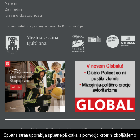
Najemi
Za medije
Izjava o dostopnosti
Ustanoviteljica javnega zavoda Kinodvor je:
Vse pravice pridržane © Kinodvor |
Avtorji
|
Pravno obvestilo
|
Varstvo
Spletna stran uporablja spletne piškotke, s pomočjo katerih izboljšujemo
osebnih podatkov