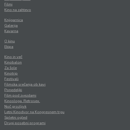
Filmi
Kino na zahtevo
Knjigarnica
Galerija
Kavarna
O kinu
Ekipa
Kino in več
Kinobalon
Za šole
Kinotrip
Festivali
Filmska srečanja ob kavi
Ponedeljki
Film pod zvezdami
Kinosloga. Retrosex.
Noč grozljivk
Letni Kinodvor na Kongresnem trgu
Spletni ogled
Drugi posebni programi