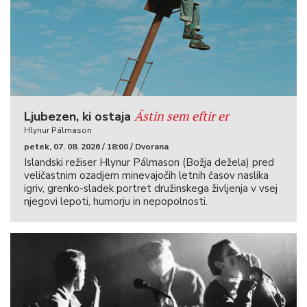
Ástin sem eftir er
Ljubezen, ki ostaja
Hlynur Pálmason
petek, 07. 08. 2026 / 18:00 / Dvorana
Islandski režiser Hlynur Pálmason (Božja dežela) pred
veličastnim ozadjem minevajočih letnih časov naslika
igriv, grenko-sladek portret družinskega življenja v vsej
njegovi lepoti, humorju in nepopolnosti.