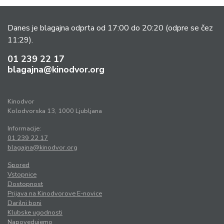
Danes je blagajna odprta od 17:00 do 20:20
(odpre se čez
11:29).
01 239 22 17
blagajna@kinodvor.org
Kinodvor
Kolodvorska 13, 1000 Ljubljana
Informacije:
01 239 22 17
blagajna@kinodvor.org
Spored
Vstopnice
Dostopnost
Prijava na Kinodvorove E-novice
Darilni boni
Klubske ugodnosti
Napovedujemo