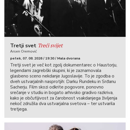
Treći svijet
Tretji svet
Arsen Oremović
petek, 07. 08. 2026 / 19:30 / Mala dvorana
Tretji svet je več kot zgolj dokumentarec o Haustorju,
legendarni zagrebški skupini, ki je zaznamovala
glasbeno sceno nekdanje Jugoslavije. To je zgodba o
dveh ustvarjalnih nasprotjih: Darku Rundeku in Srđanu
Sacherju. Film skozi odkrite pogovore, ponovno
srečanje v studiu in bogato arhivsko gradivo razkriva,
kako je občutljivost za čarobnost vsakdanjega življenja
nekoč združila dva ustvarjalna svetova – ter ustvarila
tretjega.