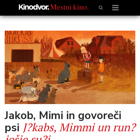
Jakob, Mimi in govoreči
J?kabs, Mimmi un run?
psi
jošie su?i