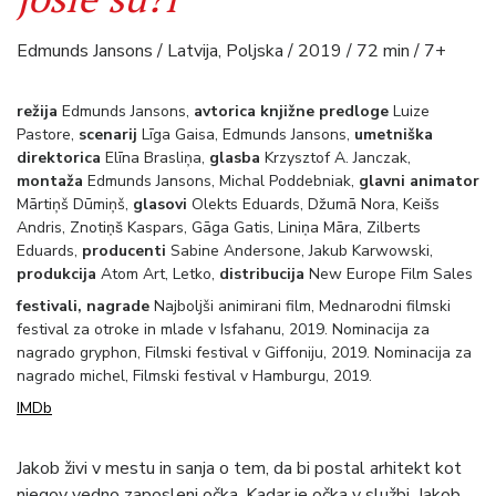
Edmunds Jansons / Latvija, Poljska / 2019 / 72 min / 7+
režija
Edmunds Jansons,
avtorica knjižne predloge
Luize
Pastore,
scenarij
Līga Gaisa, Edmunds Jansons,
umetniška
direktorica
Elīna Brasliņa,
glasba
Krzysztof A. Janczak,
montaža
Edmunds Jansons, Michal Poddebniak,
glavni animator
Mārtiņš Dūmiņš,
glasovi
Olekts Eduards, Džumā Nora, Keišs
Andris, Znotiņš Kaspars, Gāga Gatis, Liniņa Māra, Zilberts
Eduards,
producenti
Sabine Andersone, Jakub Karwowski,
produkcija
Atom Art, Letko,
distribucija
New Europe Film Sales
festivali, nagrade
Najboljši animirani film, Mednarodni filmski
festival za otroke in mlade v Isfahanu, 2019. Nominacija za
nagrado gryphon, Filmski festival v Giffoniju, 2019. Nominacija za
nagrado michel, Filmski festival v Hamburgu, 2019.
IMDb
Jakob živi v mestu in sanja o tem, da bi postal arhitekt kot
njegov vedno zaposleni očka. Kadar je očka v službi, Jakob